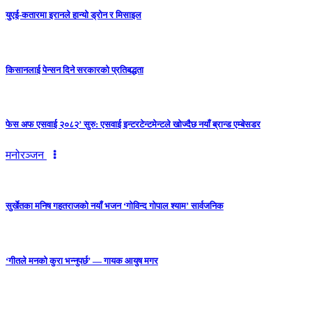
युएई-कतारमा इरानले हान्यो ड्रोन र मिसाइल
किसानलाई पेन्सन दिने सरकारको प्रतिबद्धता
फेस अफ एसवाई २०८२’ सुरु: एसवाई इन्टरटेन्टमेन्टले खोज्दैछ नयाँ ब्रान्ड एम्बेसडर
मनोरञ्जन
सुर्खेतका मनिष गहतराजको नयाँ भजन ‘गोविन्द गोपाल श्याम’ सार्वजनिक
‘गीतले मनको कुरा भन्नुपर्छ’ — गायक आयुष मगर