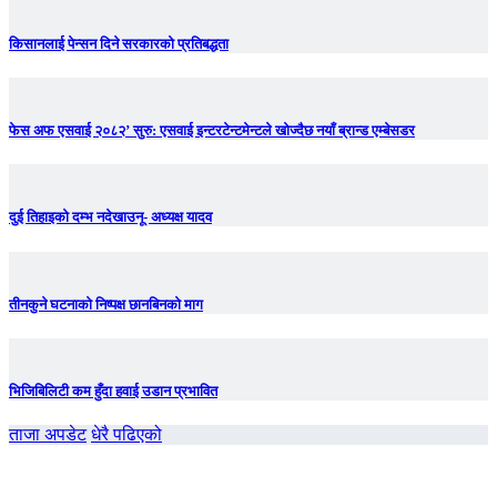
किसानलाई पेन्सन दिने सरकारको प्रतिबद्धता
फेस अफ एसवाई २०८२’ सुरु: एसवाई इन्टरटेन्टमेन्टले खोज्दैछ नयाँ ब्रान्ड एम्बेसडर
दुई तिहाइको दम्भ नदेखाउनू- अध्यक्ष यादव
तीनकुने घटनाकाे निष्पक्ष छानबिनकाे माग
भिजिबिलिटी कम हुँदा हवाई उडान प्रभावित
ताजा अपडेट
धेरै पढिएको