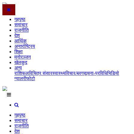
गृहपृष्ठ
समाचार
राजनीति
देश
आर्थिक
अन्तर्राष्ट्रिय
शिक्षा
मनोरञ्जन
खेलकुद
अन्य
राशिफल
विचित्र संसार
स्वास्थ्य
विचार/ब्लग
सूचना-प्रविधि
भिडियो
ग्यालरी
फोटो
गृहपृष्ठ
समाचार
राजनीति
देश