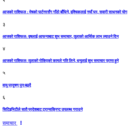
आजको राशिफल : मेषको पार्टनरसँग गाँठो बाँधिने, वृश्चिकलाई नयाँ घर, सवारी साधनकाे याेग
३
आजकाे राशिफल: वृषलाई आफन्तबाट शुभ समाचार, तुलाकाे आर्थिक लाभ ल्याउने दिन
४
आजको राशिफलः तुलाकाे रोकिएको कामले गति लिने, धनुलाई शुभ समाचार प्राप्त हुने
५
वायु प्रदूषण पुनःबढ्दै
६
सिटिइभिटीले सातै प्रदेशबाट ट्रान्सक्रिप्ट उपलब्ध गराउने
समाचार