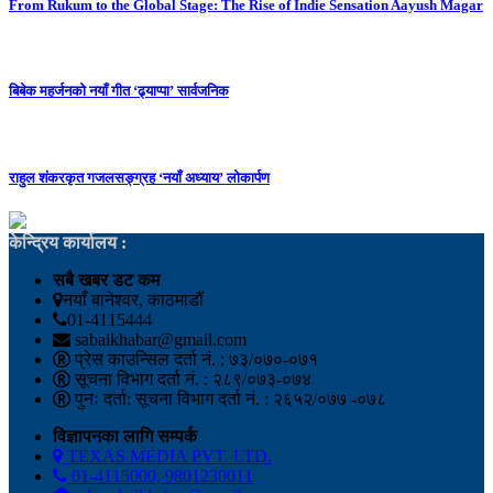
From Rukum to the Global Stage: The Rise of Indie Sensation Aayush Magar
बिबेक महर्जनको नयाँ गीत ‘ढ्याप्पा’ सार्वजनिक
राहुल शंकरकृत गजलसङ्ग्रह ‘नयाँ अध्याय’ लोकार्पण
केन्द्रिय कार्यालय :
सबै खबर डट कम
नयाँ बानेश्वर, काठमाडौं
01-4115444
sabaikhabar@gmail.com
प्रेस काउन्सिल दर्ता नं. : ७३/०७०-०७१
सूचना विभाग दर्ता नं. : २८९/०७३-०७४
पुनः दर्ता: सूचना विभाग दर्ता नं. : २६५२/०७७ -०७८
विज्ञापनका लागि सम्पर्क
TEXAS MEDIA PVT. LTD.
01-4115000, 9801230011