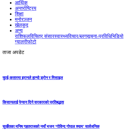
आर्थिक
अन्तर्राष्ट्रिय
शिक्षा
मनोरञ्जन
खेलकुद
अन्य
राशिफल
विचित्र संसार
स्वास्थ्य
विचार/ब्लग
सूचना-प्रविधि
भिडियो
ग्यालरी
फोटो
ताजा अपडेट
युएई-कतारमा इरानले हान्यो ड्रोन र मिसाइल
किसानलाई पेन्सन दिने सरकारको प्रतिबद्धता
सुर्खेतका मनिष गहतराजको नयाँ भजन ‘गोविन्द गोपाल श्याम’ सार्वजनिक