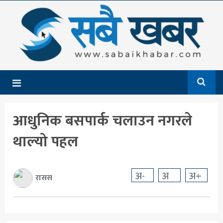
गृहपृष्ठ
समाचार
राजनीति
देश
आधुनिक बसपार्क चलाउन नगरले
आर्थिक
थाल्यो पहल
अन्तर्राष्ट्रिय
शिक्षा
अ-
अ
अ+
रासस
मनोरञ्जन
खेलकुद