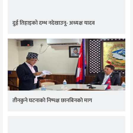
दुई तिहाइको दम्भ नदेखाउनू- अध्यक्ष यादव
तीनकुने घटनाकाे निष्पक्ष छानबिनकाे माग