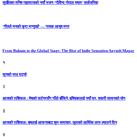
सुर्खेतका मनिष गहतराजको नयाँ भजन ‘गोविन्द गोपाल श्याम’ सार्वजनिक
‘गीतले मनको कुरा भन्नुपर्छ’ — गायक आयुष मगर
From Rukum to the Global Stage: The Rise of Indie Sensation Aayush Magar
१
सुनको भाउ घट्याे
२
आजको राशिफल : मेषको पार्टनरसँग गाँठो बाँधिने, वृश्चिकलाई नयाँ घर, सवारी साधनकाे याेग
३
आजकाे राशिफल: वृषलाई आफन्तबाट शुभ समाचार, तुलाकाे आर्थिक लाभ ल्याउने दिन
४