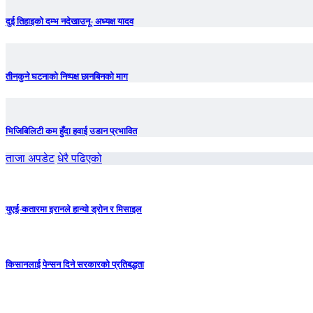
दुई तिहाइको दम्भ नदेखाउनू- अध्यक्ष यादव
तीनकुने घटनाकाे निष्पक्ष छानबिनकाे माग
भिजिबिलिटी कम हुँदा हवाई उडान प्रभावित
ताजा अपडेट
धेरै पढिएको
युएई-कतारमा इरानले हान्यो ड्रोन र मिसाइल
किसानलाई पेन्सन दिने सरकारको प्रतिबद्धता