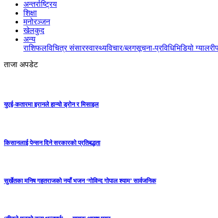
अन्तर्राष्ट्रिय
शिक्षा
मनोरञ्जन
खेलकुद
अन्य
राशिफल
विचित्र संसार
स्वास्थ्य
विचार/ब्लग
सूचना-प्रविधि
भिडियो ग्यालरी
ताजा अपडेट
युएई-कतारमा इरानले हान्यो ड्रोन र मिसाइल
किसानलाई पेन्सन दिने सरकारको प्रतिबद्धता
सुर्खेतका मनिष गहतराजको नयाँ भजन ‘गोविन्द गोपाल श्याम’ सार्वजनिक