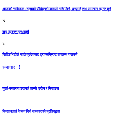
आजको राशिफलः तुलाकाे रोकिएको कामले गति लिने, धनुलाई शुभ समाचार प्राप्त हुने
५
वायु प्रदूषण पुनःबढ्दै
६
सिटिइभिटीले सातै प्रदेशबाट ट्रान्सक्रिप्ट उपलब्ध गराउने
समाचार
युएई-कतारमा इरानले हान्यो ड्रोन र मिसाइल
किसानलाई पेन्सन दिने सरकारको प्रतिबद्धता