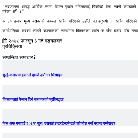
“सञ्जालमा आबद्ध आर्थिक रुपमा विपन्न एकल महिलालाई चिसोको बेला न्यानो कपडाको अभा
गरेका छौँ ।”

रु ६० हजार मूल्य बराबरको कम्बल खरिद गरिएको उहाँले बताउनुभयो । खरिद गरिएको कम्
कार्यपालिका सदस्य शाहले सञ्जालको संस्थागत विकासका लागि रु पाँच हजार पाँच नगद र
२०७८ फाल्गुन ३ गते मङ्गलवार
प्रतिक्रिया
सम्बन्धित समाचार
युएई-कतारमा इरानले हान्यो ड्रोन र मिसाइल
किसानलाई पेन्सन दिने सरकारको प्रतिबद्धता
फेस अफ एसवाई २०८२’ सुरु: एसवाई इन्टरटेन्टमेन्टले खोज्दैछ नयाँ ब्रान्ड एम्बेसडर