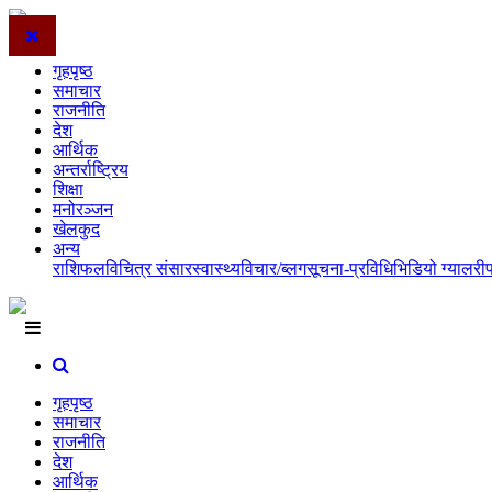
गृहपृष्ठ
समाचार
राजनीति
देश
आर्थिक
अन्तर्राष्ट्रिय
शिक्षा
मनोरञ्जन
खेलकुद
अन्य
राशिफल
विचित्र संसार
स्वास्थ्य
विचार/ब्लग
सूचना-प्रविधि
भिडियो ग्यालरी
गृहपृष्ठ
समाचार
राजनीति
देश
आर्थिक