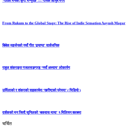
‘गीतले मनको कुरा भन्नुपर्छ’ — गायक आयुष मगर
From Rukum to the Global Stage: The Rise of Indie Sensation Aayush Magar
बिबेक महर्जनको नयाँ गीत ‘ढ्याप्पा’ सार्वजनिक
राहुल शंकरकृत गजलसङ्ग्रह ‘नयाँ अध्याय’ लोकार्पण
उर्मिलाको र शंकरको सहकार्यमा ‘ख्रीष्टको प्रेममा’ ( भिडियो )
दर्शकको मन जित्दै सुनिलको ‘बकवास माया’ १ मिलियन क्लबमा
चर्चित