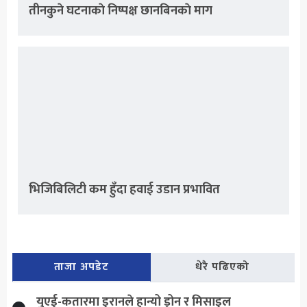
तीनकुने घटनाकाे निष्पक्ष छानबिनकाे माग
भिजिबिलिटी कम हुँदा हवाई उडान प्रभावित
ताजा अपडेट
धेरै पढिएको
युएई-कतारमा इरानले हान्यो ड्रोन र मिसाइल