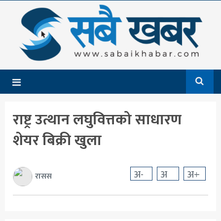
गृहपृष्ठ
समाचार
राजनीति
देश
राष्ट्र उत्थान लघुवित्तको साधारण
आर्थिक
शेयर बिक्री खुला
अन्तर्राष्ट्रिय
शिक्षा
अ-
अ
अ+
रासस
मनोरञ्जन
खेलकुद