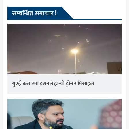
सम्बन्धित समाचार
युएई-कतारमा इरानले हान्यो ड्रोन र मिसाइल