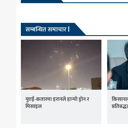
सम्बन्धित समाचार
युएई-कतारमा इरानले हान्यो ड्रोन र
किसानला
मिसाइल
प्रतिबद्ध