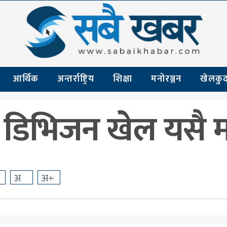
आर्थिक
अन्तर्राष्ट्रिय
शिक्षा
मनोरञ्जन
खेलकु
 डिभिजन खेल यसै मह
अ
अ+