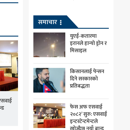
समाचार
युएई-कतारमा
इरानले हान्यो ड्रोन र
मिसाइल
किसानलाई पेन्सन
दिने सरकारको
प्रतिबद्धता
एसवाई
फेस अफ एसवाई
न्ड
२०८२’ सुरु: एसवाई
इन्टरटेन्टमेन्टले
खोज्दैछ नयाँ ब्रान्ड