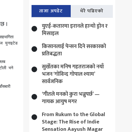
ताजा अपडेट
धेरै पढिएको
 छ ।
युएई-कतारमा इरानले हान्यो ड्रोन र
मिसाइल
हभागिता 
 युनाइटेड 
किसानलाई पेन्सन दिने सरकारको
प्रतिबद्धता
्लब 
सुर्खेतका मनिष गहतराजको नयाँ
ोली भने 
भजन ‘गोविन्द गोपाल श्याम’
सार्वजनिक
सबारी 
‘गीतले मनको कुरा भन्नुपर्छ’ —
गायक आयुष मगर
From Rukum to the Global
Stage: The Rise of Indie
Sensation Aayush Magar