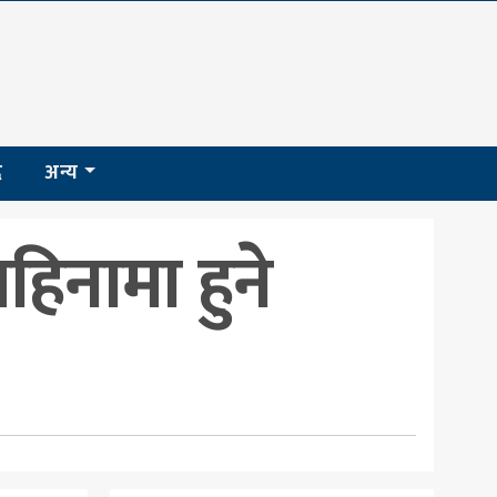
द
अन्य
िनामा हुने