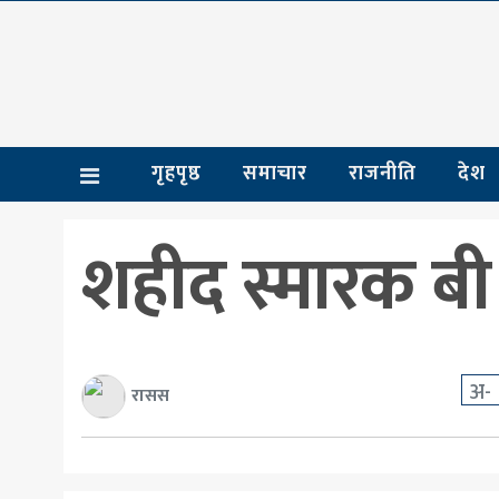
गृहपृष्ठ
समाचार
गृहपृष्ठ
समाचार
राजनीति
देश
राजनीति
देश
शहीद स्मारक बी
आर्थिक
अन्तर्राष्ट्रिय
शिक्षा
अ-
रासस
मनोरञ्जन
खेलकुद