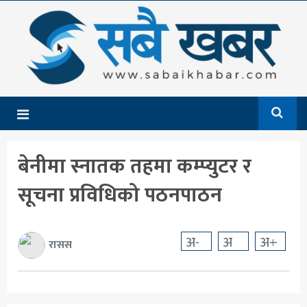
गृहपृष्ठ
समाचार
राजनीति
देश
बेनीमा स्नातक तहमा कम्प्युटर र
आर्थिक
सूचना प्रविधिको पठनपाठन
अन्तर्राष्ट्रिय
शिक्षा
अ-
अ
अ+
रासस
मनोरञ्जन
खेलकुद