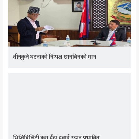
तीनकुने घटनाकाे निष्पक्ष छानबिनकाे माग
भिजिबिलिटी कम हुँदा हवाई उडान प्रभावित