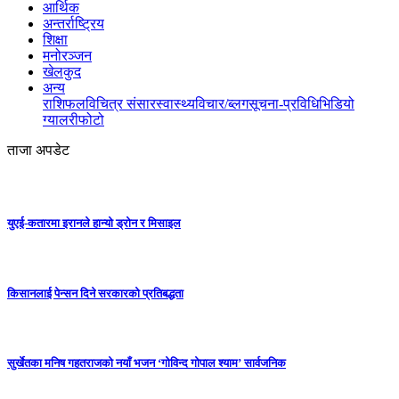
आर्थिक
अन्तर्राष्ट्रिय
शिक्षा
मनोरञ्जन
खेलकुद
अन्य
राशिफल
विचित्र संसार
स्वास्थ्य
विचार/ब्लग
सूचना-प्रविधि
भिडियो
ग्यालरी
फोटो
ताजा अपडेट
युएई-कतारमा इरानले हान्यो ड्रोन र मिसाइल
किसानलाई पेन्सन दिने सरकारको प्रतिबद्धता
सुर्खेतका मनिष गहतराजको नयाँ भजन ‘गोविन्द गोपाल श्याम’ सार्वजनिक