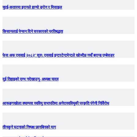
युएई-कतारमा इरानले हान्यो ड्रोन र मिसाइल
किसानलाई पेन्सन दिने सरकारको प्रतिबद्धता
फेस अफ एसवाई २०८२’ सुरु: एसवाई इन्टरटेन्टमेन्टले खोज्दैछ नयाँ ब्रान्ड एम्बेसडर
दुई तिहाइको दम्भ नदेखाउनू- अध्यक्ष यादव
आरूङ्गखोला क्याम्पस स्ववियु सभापतिमा अनेरास्ववियूकी प्रकृति पंगेनी निर्विरोध
तीनकुने घटनाकाे निष्पक्ष छानबिनकाे माग