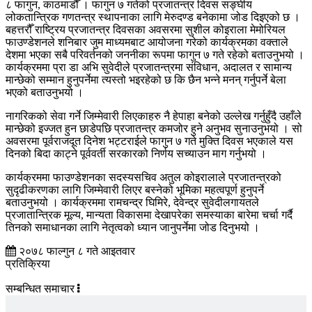
८ फागुन, काठमाडौँ । फागुन ७ गतेको प्रजातन्त्र दिवस सङ्घीय
लोकतान्त्रिक गणतन्त्र स्थापनाका लागि मेरुदण्ड बनेकामा जोड दिइएको छ ।
बहत्तरौँ राष्ट्रिय प्रजातन्त्र दिवसका अवसरमा सुशील कोइराला मेमोरियल
फाउण्डेशनले शनिबार जुम माध्यमबाट आयोजना गरेको कार्यक्रमका वक्ताले
देशमा भएका सबै परिवर्तनको जननीका रूपमा फागुन ७ गते रहेको बताउनुभयो ।
कार्यक्रममा प्रा डा अभि सुवेदीले प्रजातन्त्रमा संविधान, अदालत र सामान्य
मान्छेको सम्मान हुनुपर्नेमा त्यस्तो भइरहेको छ कि छैन भन्ने मनन् गर्नुपर्ने बेला
भएको बताउनुभयो ।
नागरिकको सेवा गर्ने जिम्मेवारी लिएकाहरु नै हेपाहा बनेको उल्लेख गर्नुहुँदै उहाँले
मान्छेको इज्जत हुन छाडेपछि प्रजातन्त्र कमजोर हुने अनुभव सुनाउनुभयो । सो
अवसरमा पूर्वराजदूत दिनेश भट्टराईले फागुन ७ गते मुक्ति दिवस भएकाले यस
दिनको बिदा काट्ने पूर्ववर्ती सरकारको निर्णय सच्याउन माग गर्नुभयो ।
कार्यक्रममा फाउण्डेशनका सदस्यसचिव अतुल कोइरालाले प्रजातन्त्रको
सुदृढीकरणका लागि जिम्मेवारी लिएर बस्नेको भूमिका महत्वपूर्ण हुनुपर्ने
बताउनुभयो । कार्यक्रममा रामचन्द्र घिमिरे, देवेन्द्र सुवेदीलगायतले
प्रजातान्त्रिक मूल्य, मान्यता विकासमा देखापरेका समस्याका बारेमा चर्चा गर्दै
तिनको समाधानका लागि नेतृत्वको ध्यान जानुपर्नेमा जोड दिनुभयो ।
२०७८ फाल्गुन ८ गते आइतवार
प्रतिक्रिया
सम्बन्धित समाचार