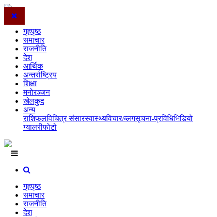
गृहपृष्ठ
समाचार
राजनीति
देश
आर्थिक
अन्तर्राष्ट्रिय
शिक्षा
मनोरञ्जन
खेलकुद
अन्य
राशिफल
विचित्र संसार
स्वास्थ्य
विचार/ब्लग
सूचना-प्रविधि
भिडियो
ग्यालरी
फोटो
गृहपृष्ठ
समाचार
राजनीति
देश