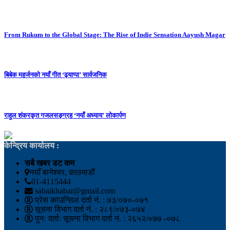
From Rukum to the Global Stage: The Rise of Indie Sensation Aayush Magar
बिबेक महर्जनको नयाँ गीत ‘ढ्याप्पा’ सार्वजनिक
राहुल शंकरकृत गजलसङ्ग्रह ‘नयाँ अध्याय’ लोकार्पण
केन्द्रिय कार्यालय :
सबै खबर डट कम
नयाँ बानेश्वर, काठमाडौं
01-4115444
sabaikhabar@gmail.com
प्रेस काउन्सिल दर्ता नं. : ७३/०७०-०७१
सूचना विभाग दर्ता नं. : २८९/०७३-०७४
पुनः दर्ता: सूचना विभाग दर्ता नं. : २६५२/०७७ -०७८