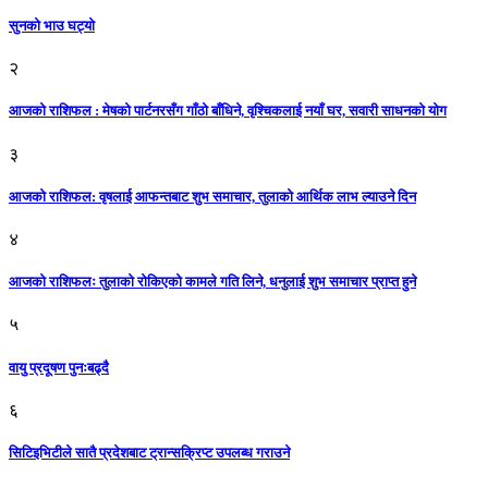
सुनको भाउ घट्याे
२
आजको राशिफल : मेषको पार्टनरसँग गाँठो बाँधिने, वृश्चिकलाई नयाँ घर, सवारी साधनकाे याेग
३
आजकाे राशिफल: वृषलाई आफन्तबाट शुभ समाचार, तुलाकाे आर्थिक लाभ ल्याउने दिन
४
आजको राशिफलः तुलाकाे रोकिएको कामले गति लिने, धनुलाई शुभ समाचार प्राप्त हुने
५
वायु प्रदूषण पुनःबढ्दै
६
सिटिइभिटीले सातै प्रदेशबाट ट्रान्सक्रिप्ट उपलब्ध गराउने