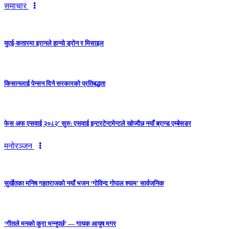
समाचार
युएई-कतारमा इरानले हान्यो ड्रोन र मिसाइल
किसानलाई पेन्सन दिने सरकारको प्रतिबद्धता
फेस अफ एसवाई २०८२’ सुरु: एसवाई इन्टरटेन्टमेन्टले खोज्दैछ नयाँ ब्रान्ड एम्बेसडर
मनोरञ्जन
सुर्खेतका मनिष गहतराजको नयाँ भजन ‘गोविन्द गोपाल श्याम’ सार्वजनिक
‘गीतले मनको कुरा भन्नुपर्छ’ — गायक आयुष मगर