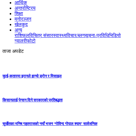
आर्थिक
अन्तर्राष्ट्रिय
शिक्षा
मनोरञ्जन
खेलकुद
अन्य
राशिफल
विचित्र संसार
स्वास्थ्य
विचार/ब्लग
सूचना-प्रविधि
भिडियो
ग्यालरी
फोटो
ताजा अपडेट
युएई-कतारमा इरानले हान्यो ड्रोन र मिसाइल
किसानलाई पेन्सन दिने सरकारको प्रतिबद्धता
सुर्खेतका मनिष गहतराजको नयाँ भजन ‘गोविन्द गोपाल श्याम’ सार्वजनिक