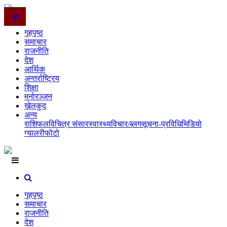
गृहपृष्ठ
समाचार
राजनीति
देश
आर्थिक
अन्तर्राष्ट्रिय
शिक्षा
मनोरञ्जन
खेलकुद
अन्य
राशिफल
विचित्र संसार
स्वास्थ्य
विचार/ब्लग
सूचना-प्रविधि
भिडियो
ग्यालरी
फोटो
गृहपृष्ठ
समाचार
राजनीति
देश