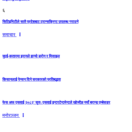
६
सिटिइभिटीले सातै प्रदेशबाट ट्रान्सक्रिप्ट उपलब्ध गराउने
समाचार
युएई-कतारमा इरानले हान्यो ड्रोन र मिसाइल
किसानलाई पेन्सन दिने सरकारको प्रतिबद्धता
फेस अफ एसवाई २०८२’ सुरु: एसवाई इन्टरटेन्टमेन्टले खोज्दैछ नयाँ ब्रान्ड एम्बेसडर
मनोरञ्जन