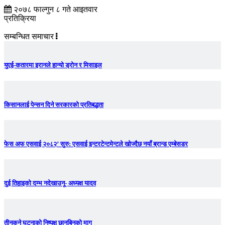
२०७८ फाल्गुन ८ गते आइतवार
प्रतिक्रिया
सम्बन्धित समाचार
युएई-कतारमा इरानले हान्यो ड्रोन र मिसाइल
किसानलाई पेन्सन दिने सरकारको प्रतिबद्धता
फेस अफ एसवाई २०८२’ सुरु: एसवाई इन्टरटेन्टमेन्टले खोज्दैछ नयाँ ब्रान्ड एम्बेसडर
दुई तिहाइको दम्भ नदेखाउनू- अध्यक्ष यादव
तीनकुने घटनाकाे निष्पक्ष छानबिनकाे माग