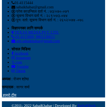
01-4115444
sabaikhabar@gmail.com
प्रेस काउन्सिल दर्ता नं. : ७३/०७०-०७१
सूचना विभाग दर्ता नं. : २८९/०७३-०७४
पुनः दर्ता: सूचना विभाग दर्ता नं. : २६५२/०७७ -०७८
विज्ञापनका लागि सम्पर्क
TEXAS MEDIA PVT. LTD.
01-4115000, 9801230011
adv.sabaikhabar@gmail.com
सोसल मिडिया
facebook
Instagram
𝕏.com
Youtube
Tiktok
अध्यक्ष
: रोजन श्रेष्ठ
सम्पादक
: सागर शर्मा
हाम्रो टीम
©2011- 2022 SabaiKhabar | Developed By
EgSoftTech