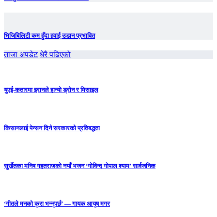
भिजिबिलिटी कम हुँदा हवाई उडान प्रभावित
ताजा अपडेट
धेरै पढिएको
युएई-कतारमा इरानले हान्यो ड्रोन र मिसाइल
किसानलाई पेन्सन दिने सरकारको प्रतिबद्धता
सुर्खेतका मनिष गहतराजको नयाँ भजन ‘गोविन्द गोपाल श्याम’ सार्वजनिक
‘गीतले मनको कुरा भन्नुपर्छ’ — गायक आयुष मगर