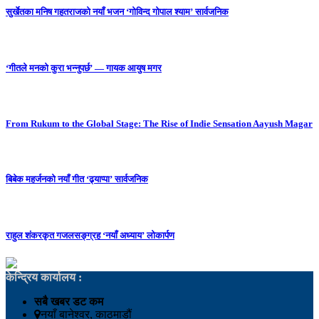
सुर्खेतका मनिष गहतराजको नयाँ भजन ‘गोविन्द गोपाल श्याम’ सार्वजनिक
‘गीतले मनको कुरा भन्नुपर्छ’ — गायक आयुष मगर
From Rukum to the Global Stage: The Rise of Indie Sensation Aayush Magar
बिबेक महर्जनको नयाँ गीत ‘ढ्याप्पा’ सार्वजनिक
राहुल शंकरकृत गजलसङ्ग्रह ‘नयाँ अध्याय’ लोकार्पण
केन्द्रिय कार्यालय :
सबै खबर डट कम
नयाँ बानेश्वर, काठमाडौं