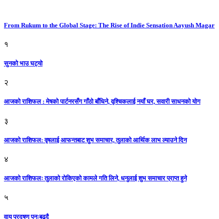
From Rukum to the Global Stage: The Rise of Indie Sensation Aayush Magar
१
सुनको भाउ घट्याे
२
आजको राशिफल : मेषको पार्टनरसँग गाँठो बाँधिने, वृश्चिकलाई नयाँ घर, सवारी साधनकाे याेग
३
आजकाे राशिफल: वृषलाई आफन्तबाट शुभ समाचार, तुलाकाे आर्थिक लाभ ल्याउने दिन
४
आजको राशिफलः तुलाकाे रोकिएको कामले गति लिने, धनुलाई शुभ समाचार प्राप्त हुने
५
वायु प्रदूषण पुनःबढ्दै