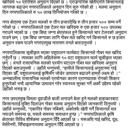
खरिदमा ५० प्रतिशत अनुदान दिएको छ । प्राङ्गारिक खेतीप्रति किसानलाई
जागरुक बढाउन नगरपालिकाले अनुदान दिन सुरु गरेको हो । मलमा अनुदान
दिन नगरपालिकाले रु ५० लाख विनियोजन गरेको छ ।
नगर क्षेत्रमा एक टेलर मलको रु तीन हजारदेखि रु तीन हजार ५०० सम्म पर्ने
गरेको छ । नगरपालिकाले एक टेलर मल खरिदमा रु एक हजार ५०० उपलब्ध
गराउने भएको छ । एक बिघा जग्गा क्षेत्रफल हुने किसानले चार टेलरको अनुदान
पाउने छन् । एक बिघा जग्गाका लागि गोबर मल खरिद गर्न किसानले रु छ हजार
अनुदान रकम पाउने नगरप्रमुख नारायण वनले बताउनुभयो ।
नगरपालिकामा सूचीकृत भएका पशुपालन फार्मबाट किसानले गोबर मल खरिद
गर्नुपर्ने छ । त्यसका लागि अहिलेसम्म १० वटा पशुपालन फार्म सूचीकृत भएका
छन् । वनले रासायनिक मलको प्रयोग घटाउन गोबर मल खरिदमा अनुदान
दिएको बताउनुभयो । उहाँले भन्नुभयो, “हामीले किसानलाई अनुदानमा गाई
दिएका छौँ, पशुपालनलाई कृषिसँग जोडेर उत्पादन बढाउने हाम्रो लक्ष्य हो ।”
अन्नबालीमा रासायनिक मलको प्रयोगका कारण प्राणघातक रोगको शिकार
हुनुपरेको भन्दै अग्र्यानिक उत्पादन गरेर स्वास्थ्य सुरक्षा गर्ने अर्को उद्देश्य रहेको
उहाँको भनाइ छ ।
नगर उपप्रमुख विमला दुवाडीले बाली लगाउने बेला हुने मलको हाहाकारबाट
किसानलाई मुक्ति दिलाउन गोबर मलमा अनुदान दिएको जानकारी दिनुभयो ।
उहाँले भन्नुभयो, “एकातिर गोबर नबिक्ने, अर्कातर्फ खेती गर्ने किसानले मल
नपाउने समस्या छ, यसले समस्या समाधान हुन्छ ।” नगरपालिकाले कृषि
क्षेत्रका विविध शीर्षकमा अनुदान दिँदै आएको छ । यसअघि गाई खरिद, दूध,
मेसेरेनरी, सिँचाइलगायतमा अनुदान दिँदै आएको छ ।