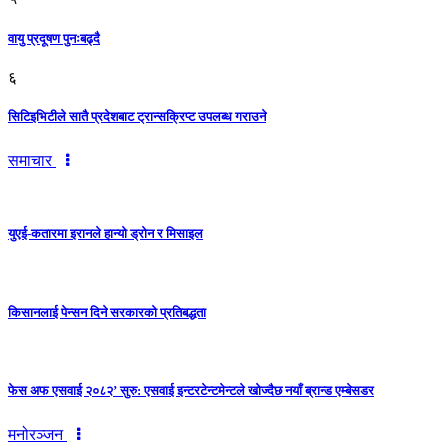
वायु प्रदूषण पुनःबढ्दै
६
सिटिइभिटीले सातै प्रदेशबाट ट्रान्सक्रिप्ट उपलब्ध गराउने
समाचार
युएई-कतारमा इरानले हान्यो ड्रोन र मिसाइल
किसानलाई पेन्सन दिने सरकारको प्रतिबद्धता
फेस अफ एसवाई २०८२’ सुरु: एसवाई इन्टरटेन्टमेन्टले खोज्दैछ नयाँ ब्रान्ड एम्बेसडर
मनोरञ्जन