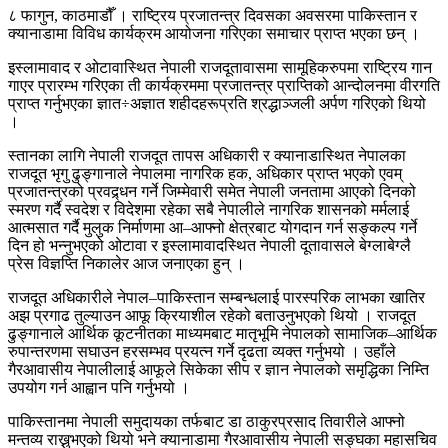
८ फागुन, काठमाडौँ । राष्ट्रिय प्रजातन्त्र दिवसका अवसरमा पाकिस्तान र
क्यानाडामा विविध कार्यक्रम आयोजना गरिएका समाचार प्राप्त भएका छन् ।
इस्लामावाद र ओटावास्थित नेपाली राजदूतावासमा सामूहिकरुपमा राष्ट्रिय गान
गाएर प्रारम्भ गरिएका ती कार्यक्रममा प्रजातन्त्र प्राप्तिको आन्दोलनमा वीरगति
प्राप्त गर्नुभएका ज्ञात÷अज्ञात शहीदहरूप्रति श्रद्धाञ्जली अर्पण गरिएको थियो
।
स्तानका लागि नेपाली राजदूत तापस अधिकारी र क्यानाडास्थित नेपालका
राजदूत भृगु ढुङ्गानाले नेपालमा नागरिक हक, अधिकार प्राप्त भएको एवम्
प्रजातन्त्रको प्रवद्र्धन गर्ने जिम्मेवारी समेत नेपाली जनतामा आएको दिनको
स्मरण गर्दै स्वदेश र विदेशमा रहेका सबै नेपालीले नागरिक शासनको मर्मलाई
आत्मसात गर्दै मुलुक निर्माणमा आ–आफ्नो क्षेत्रबाट योगदान गर्न सङ्कल्प गर्ने
दिन हो भन्नुभएको ओटावा र इस्लामावादस्थित नेपाली दूतावासले बेग्लाबेग्लै
प्रेस विज्ञप्ति निकालेर आज जनाएका हुन् ।
राजदूत अधिकारीले नेपाल–पाकिस्तान सम्बन्धलाई पारस्परिक लाभका खातिर
अझ प्रगाढ तुल्याउन आफू क्रियाशील रहेको बताउनुभएको थियो । राजदूत
ढुङ्गानाले आर्थिक कूटनीतका माध्यमबाट मातृभूमि नेपालको सामाजिक–आर्थिक
रुपान्तरणमा सघाउन हरसम्भव प्रयत्न गर्ने दृढता व्यक्त गर्नुभयो । उहाँले
गैरआवासीय नेपालीलाई आफूले सिकेका सीप र ज्ञान नेपालको समृद्धिका निम्ति
उपयोग गर्न आह्वान पनि गर्नुभयो ।
पाकिस्तानमा नेपाली समुदायका तर्फबाट डा ठाकुरप्रसाद तिवारीले आफ्नो
मन्तव्य राख्नुभएको थियो भने क्यानाडामा गैरआवासीय नेपाली सङ्घका महासचिव