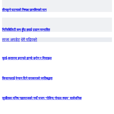
तीनकुने घटनाकाे निष्पक्ष छानबिनकाे माग
भिजिबिलिटी कम हुँदा हवाई उडान प्रभावित
ताजा अपडेट
धेरै पढिएको
युएई-कतारमा इरानले हान्यो ड्रोन र मिसाइल
किसानलाई पेन्सन दिने सरकारको प्रतिबद्धता
सुर्खेतका मनिष गहतराजको नयाँ भजन ‘गोविन्द गोपाल श्याम’ सार्वजनिक