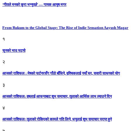
‘गीतले मनको कुरा भन्नुपर्छ’ — गायक आयुष मगर
From Rukum to the Global Stage: The Rise of Indie Sensation Aayush Magar
१
सुनको भाउ घट्याे
२
आजको राशिफल : मेषको पार्टनरसँग गाँठो बाँधिने, वृश्चिकलाई नयाँ घर, सवारी साधनकाे याेग
३
आजकाे राशिफल: वृषलाई आफन्तबाट शुभ समाचार, तुलाकाे आर्थिक लाभ ल्याउने दिन
४
आजको राशिफलः तुलाकाे रोकिएको कामले गति लिने, धनुलाई शुभ समाचार प्राप्त हुने
५