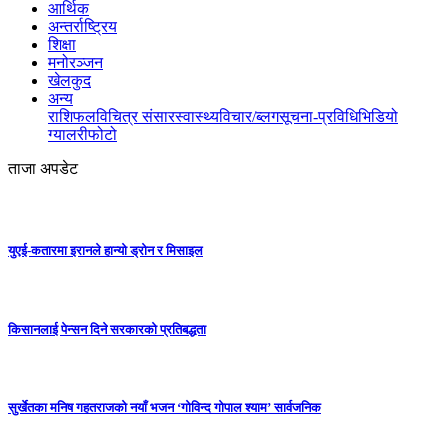
आर्थिक
अन्तर्राष्ट्रिय
शिक्षा
मनोरञ्जन
खेलकुद
अन्य
राशिफल
विचित्र संसार
स्वास्थ्य
विचार/ब्लग
सूचना-प्रविधि
भिडियो
ग्यालरी
फोटो
ताजा अपडेट
युएई-कतारमा इरानले हान्यो ड्रोन र मिसाइल
किसानलाई पेन्सन दिने सरकारको प्रतिबद्धता
सुर्खेतका मनिष गहतराजको नयाँ भजन ‘गोविन्द गोपाल श्याम’ सार्वजनिक