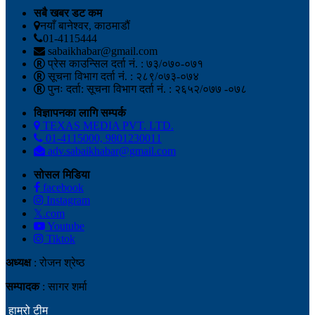
सबै खबर डट कम
नयाँ बानेश्वर, काठमाडौं
01-4115444
sabaikhabar@gmail.com
प्रेस काउन्सिल दर्ता नं. : ७३/०७०-०७१
सूचना विभाग दर्ता नं. : २८९/०७३-०७४
पुनः दर्ता: सूचना विभाग दर्ता नं. : २६५२/०७७ -०७८
विज्ञापनका लागि सम्पर्क
TEXAS MEDIA PVT. LTD.
01-4115000, 9801230011
adv.sabaikhabar@gmail.com
सोसल मिडिया
facebook
Instagram
𝕏.com
Youtube
Tiktok
अध्यक्ष
: रोजन श्रेष्ठ
सम्पादक
: सागर शर्मा
हाम्रो टीम