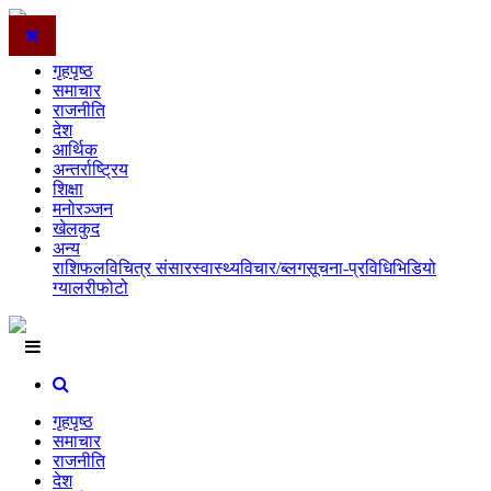
गृहपृष्ठ
समाचार
राजनीति
देश
आर्थिक
अन्तर्राष्ट्रिय
शिक्षा
मनोरञ्जन
खेलकुद
अन्य
राशिफल
विचित्र संसार
स्वास्थ्य
विचार/ब्लग
सूचना-प्रविधि
भिडियो
ग्यालरी
फोटो
गृहपृष्ठ
समाचार
राजनीति
देश