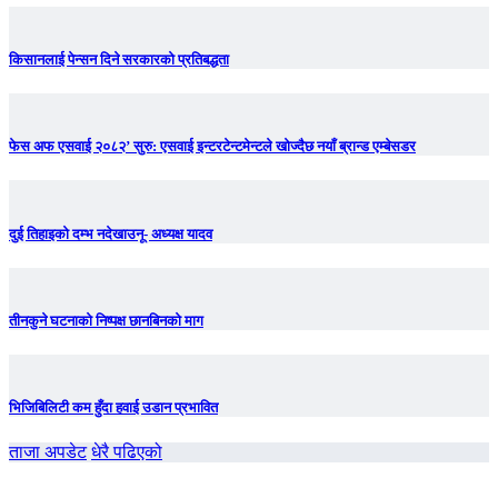
किसानलाई पेन्सन दिने सरकारको प्रतिबद्धता
फेस अफ एसवाई २०८२’ सुरु: एसवाई इन्टरटेन्टमेन्टले खोज्दैछ नयाँ ब्रान्ड एम्बेसडर
दुई तिहाइको दम्भ नदेखाउनू- अध्यक्ष यादव
तीनकुने घटनाकाे निष्पक्ष छानबिनकाे माग
भिजिबिलिटी कम हुँदा हवाई उडान प्रभावित
ताजा अपडेट
धेरै पढिएको