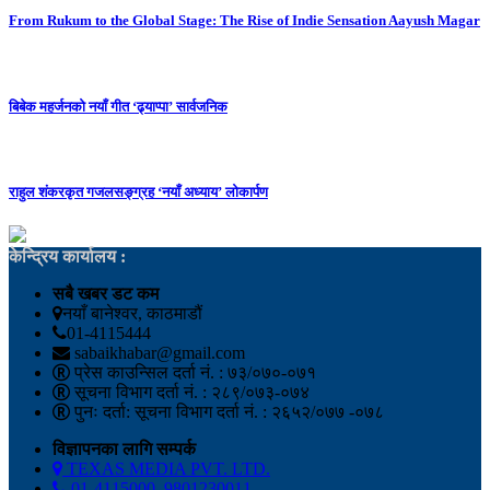
From Rukum to the Global Stage: The Rise of Indie Sensation Aayush Magar
बिबेक महर्जनको नयाँ गीत ‘ढ्याप्पा’ सार्वजनिक
राहुल शंकरकृत गजलसङ्ग्रह ‘नयाँ अध्याय’ लोकार्पण
केन्द्रिय कार्यालय :
सबै खबर डट कम
नयाँ बानेश्वर, काठमाडौं
01-4115444
sabaikhabar@gmail.com
प्रेस काउन्सिल दर्ता नं. : ७३/०७०-०७१
सूचना विभाग दर्ता नं. : २८९/०७३-०७४
पुनः दर्ता: सूचना विभाग दर्ता नं. : २६५२/०७७ -०७८
विज्ञापनका लागि सम्पर्क
TEXAS MEDIA PVT. LTD.
01-4115000, 9801230011