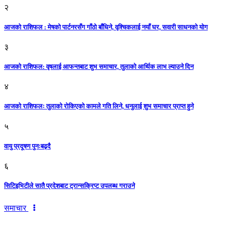
२
आजको राशिफल : मेषको पार्टनरसँग गाँठो बाँधिने, वृश्चिकलाई नयाँ घर, सवारी साधनकाे याेग
३
आजकाे राशिफल: वृषलाई आफन्तबाट शुभ समाचार, तुलाकाे आर्थिक लाभ ल्याउने दिन
४
आजको राशिफलः तुलाकाे रोकिएको कामले गति लिने, धनुलाई शुभ समाचार प्राप्त हुने
५
वायु प्रदूषण पुनःबढ्दै
६
सिटिइभिटीले सातै प्रदेशबाट ट्रान्सक्रिप्ट उपलब्ध गराउने
समाचार