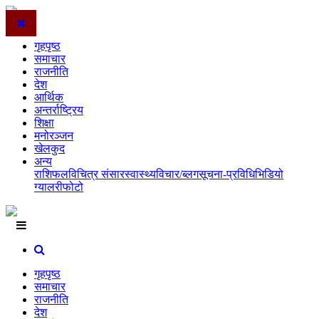
गृहपृष्ठ
समाचार
राजनीति
देश
आर्थिक
अन्तर्राष्ट्रिय
शिक्षा
मनोरञ्जन
खेलकुद
अन्य
राशिफल
विचित्र संसार
स्वास्थ्य
विचार/ब्लग
सूचना-प्रविधि
भिडियो
ग्यालरी
फोटो
गृहपृष्ठ
समाचार
राजनीति
देश