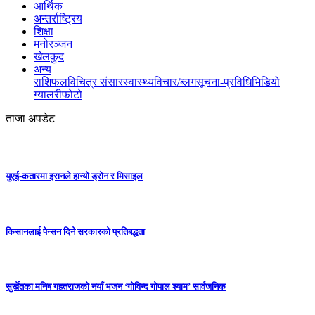
आर्थिक
अन्तर्राष्ट्रिय
शिक्षा
मनोरञ्जन
खेलकुद
अन्य
राशिफल
विचित्र संसार
स्वास्थ्य
विचार/ब्लग
सूचना-प्रविधि
भिडियो
ग्यालरी
फोटो
ताजा अपडेट
युएई-कतारमा इरानले हान्यो ड्रोन र मिसाइल
किसानलाई पेन्सन दिने सरकारको प्रतिबद्धता
सुर्खेतका मनिष गहतराजको नयाँ भजन ‘गोविन्द गोपाल श्याम’ सार्वजनिक