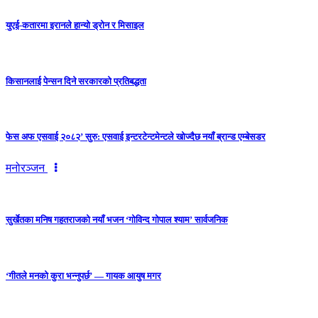
युएई-कतारमा इरानले हान्यो ड्रोन र मिसाइल
किसानलाई पेन्सन दिने सरकारको प्रतिबद्धता
फेस अफ एसवाई २०८२’ सुरु: एसवाई इन्टरटेन्टमेन्टले खोज्दैछ नयाँ ब्रान्ड एम्बेसडर
मनोरञ्जन
सुर्खेतका मनिष गहतराजको नयाँ भजन ‘गोविन्द गोपाल श्याम’ सार्वजनिक
‘गीतले मनको कुरा भन्नुपर्छ’ — गायक आयुष मगर