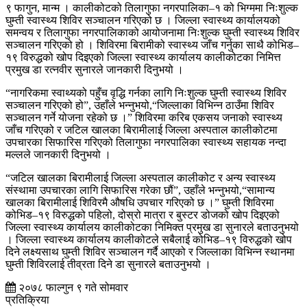
९ फागुन, मान्म । कालीकोटको तिलागुफा नगरपालिका–१ को भिग्ममा निःशुल्क
घुम्ती स्वास्थ्य शिविर सञ्चालन गरिएको छ । जिल्ला स्वास्थ्य कार्यालयको
समन्वय र तिलागुफा नगरपालिकाको आयोजनामा निःशुल्क घुम्ती स्वास्थ्य शिविर
सञ्चालन गरिएको हो । शिविरमा बिरामीको स्वास्थ्य जाँच गर्नुका साथै कोभिड–
१९ विरुद्धको खोप दिइएको जिल्ला स्वास्थ्य कार्यालय कालीकोटका निमित्त
प्रमुख डा रत्नवीर सुनारले जानकारी दिनुभयो ।
“नागरिकमा स्वाथ्यको पहुँच वृद्धि गर्नका लागि निःशुल्क घुम्ती स्वास्थ्य शिविर
सञ्चालन गरिएको हो”, उहाँले भन्नुभयो,“जिल्लाका विभिन्न ठाउँमा शिविर
सञ्चालन गर्ने योजना रहेको छ ।” शिविरमा करिब एकसय जनाको स्वास्थ्य
जाँच गरिएको र जटिल खालका बिरामीलाई जिल्ला अस्पताल कालीकोटमा
उपचारका सिफारिस गरिएको तिलागुफा नगरपालिका स्वास्थ्य सहायक नन्दा
मल्लले जानकारी दिनुभयो ।
“जटिल खालका बिरामीलाई जिल्ला अस्पताल कालीकोट र अन्य स्वास्थ्य
संस्थामा उपचारका लागि सिफारिस गरेका छौं”, उहाँले भन्नुभयो,“सामान्य
खालका बिरामीलाई शिविरमै औषधि उपचार गरिएको छ ।” घुम्ती शिविरमा
कोभिड–१९ विरुद्धको पहिलो, दोस्रो मात्रा र बुस्टर डोजको खोप दिइएको
जिल्ला स्वास्थ्य कार्यालय कालीकोटका निमिक्त प्रमुख डा सुनारले बताउनुभयो
। जिल्ला स्वास्थ्य कार्यालय कालीकोटले सबैलाई कोभिड–१९ विरुद्धको खोप
दिने लक्ष्यसाथ घुम्ती शिविर सञ्चालन गर्दै आएको र जिल्लाका विभिन्न स्थानमा
घुम्ती शिविरलाई तीव्रता दिने डा सुनारले बताउनुभयो ।
२०७८ फाल्गुन ९ गते सोमवार
प्रतिक्रिया