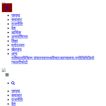
गृहपृष्ठ
समाचार
राजनीति
देश
आर्थिक
अन्तर्राष्ट्रिय
शिक्षा
मनोरञ्जन
खेलकुद
अन्य
राशिफल
विचित्र संसार
स्वास्थ्य
विचार/ब्लग
सूचना-प्रविधि
भिडियो
ग्यालरी
फोटो
गृहपृष्ठ
समाचार
राजनीति
देश