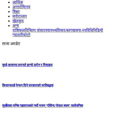
आर्थिक
अन्तर्राष्ट्रिय
शिक्षा
मनोरञ्जन
खेलकुद
अन्य
राशिफल
विचित्र संसार
स्वास्थ्य
विचार/ब्लग
सूचना-प्रविधि
भिडियो
ग्यालरी
फोटो
ताजा अपडेट
युएई-कतारमा इरानले हान्यो ड्रोन र मिसाइल
किसानलाई पेन्सन दिने सरकारको प्रतिबद्धता
सुर्खेतका मनिष गहतराजको नयाँ भजन ‘गोविन्द गोपाल श्याम’ सार्वजनिक