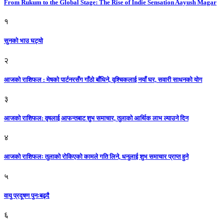
From Rukum to the Global Stage: The Rise of Indie Sensation Aayush Magar
१
सुनको भाउ घट्याे
२
आजको राशिफल : मेषको पार्टनरसँग गाँठो बाँधिने, वृश्चिकलाई नयाँ घर, सवारी साधनकाे याेग
३
आजकाे राशिफल: वृषलाई आफन्तबाट शुभ समाचार, तुलाकाे आर्थिक लाभ ल्याउने दिन
४
आजको राशिफलः तुलाकाे रोकिएको कामले गति लिने, धनुलाई शुभ समाचार प्राप्त हुने
५
वायु प्रदूषण पुनःबढ्दै
६