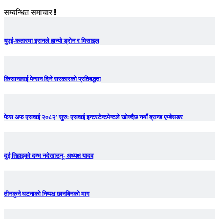
सम्बन्धित समाचार
युएई-कतारमा इरानले हान्यो ड्रोन र मिसाइल
किसानलाई पेन्सन दिने सरकारको प्रतिबद्धता
फेस अफ एसवाई २०८२’ सुरु: एसवाई इन्टरटेन्टमेन्टले खोज्दैछ नयाँ ब्रान्ड एम्बेसडर
दुई तिहाइको दम्भ नदेखाउनू- अध्यक्ष यादव
तीनकुने घटनाकाे निष्पक्ष छानबिनकाे माग