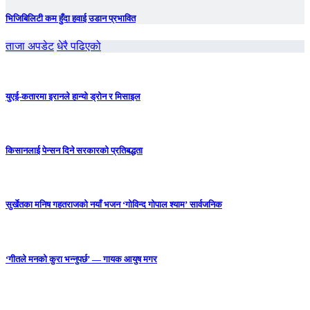
भिजिबिलिटी कम हुँदा हवाई उडान प्रभावित
ताजा अपडेट
धेरै पढिएको
युएई-कतारमा इरानले हान्यो ड्रोन र मिसाइल
किसानलाई पेन्सन दिने सरकारको प्रतिबद्धता
सुर्खेतका मनिष गहतराजको नयाँ भजन ‘गोविन्द गोपाल श्याम’ सार्वजनिक
‘गीतले मनको कुरा भन्नुपर्छ’ — गायक आयुष मगर