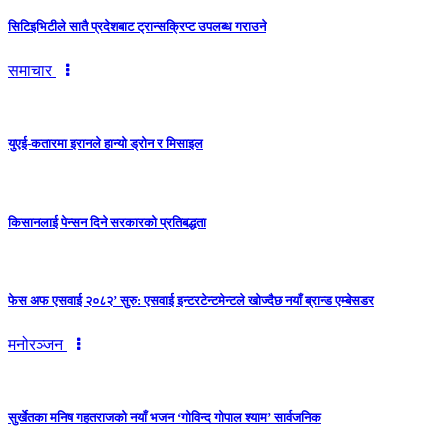
सिटिइभिटीले सातै प्रदेशबाट ट्रान्सक्रिप्ट उपलब्ध गराउने
समाचार
युएई-कतारमा इरानले हान्यो ड्रोन र मिसाइल
किसानलाई पेन्सन दिने सरकारको प्रतिबद्धता
फेस अफ एसवाई २०८२’ सुरु: एसवाई इन्टरटेन्टमेन्टले खोज्दैछ नयाँ ब्रान्ड एम्बेसडर
मनोरञ्जन
सुर्खेतका मनिष गहतराजको नयाँ भजन ‘गोविन्द गोपाल श्याम’ सार्वजनिक