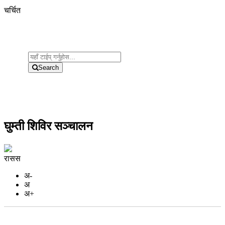
चर्चित
Search
घुम्ती शिविर सञ्चालन
रासस
अ-
अ
अ+