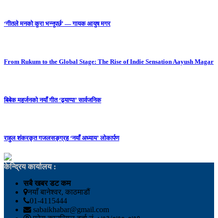
‘गीतले मनको कुरा भन्नुपर्छ’ — गायक आयुष मगर
From Rukum to the Global Stage: The Rise of Indie Sensation Aayush Magar
बिबेक महर्जनको नयाँ गीत ‘ढ्याप्पा’ सार्वजनिक
राहुल शंकरकृत गजलसङ्ग्रह ‘नयाँ अध्याय’ लोकार्पण
केन्द्रिय कार्यालय :
सबै खबर डट कम
नयाँ बानेश्वर, काठमाडौं
01-4115444
sabaikhabar@gmail.com