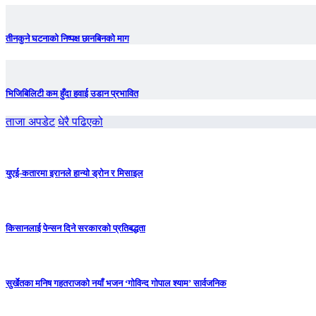
तीनकुने घटनाकाे निष्पक्ष छानबिनकाे माग
भिजिबिलिटी कम हुँदा हवाई उडान प्रभावित
ताजा अपडेट
धेरै पढिएको
युएई-कतारमा इरानले हान्यो ड्रोन र मिसाइल
किसानलाई पेन्सन दिने सरकारको प्रतिबद्धता
सुर्खेतका मनिष गहतराजको नयाँ भजन ‘गोविन्द गोपाल श्याम’ सार्वजनिक