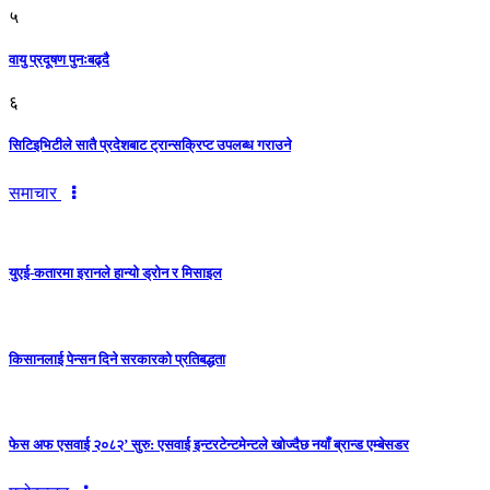
५
वायु प्रदूषण पुनःबढ्दै
६
सिटिइभिटीले सातै प्रदेशबाट ट्रान्सक्रिप्ट उपलब्ध गराउने
समाचार
युएई-कतारमा इरानले हान्यो ड्रोन र मिसाइल
किसानलाई पेन्सन दिने सरकारको प्रतिबद्धता
फेस अफ एसवाई २०८२’ सुरु: एसवाई इन्टरटेन्टमेन्टले खोज्दैछ नयाँ ब्रान्ड एम्बेसडर