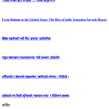
‘गीतले मनको कुरा भन्नुपर्छ’ — गायक आयुष मगर
From Rukum to the Global Stage: The Rise of Indie Sensation Aayush Magar
बिबेक महर्जनको नयाँ गीत ‘ढ्याप्पा’ सार्वजनिक
राहुल शंकरकृत गजलसङ्ग्रह ‘नयाँ अध्याय’ लोकार्पण
उर्मिलाको र शंकरको सहकार्यमा ‘ख्रीष्टको प्रेममा’ ( भिडियो )
दर्शकको मन जित्दै सुनिलको ‘बकवास माया’ १ मिलियन क्लबमा
चर्चित