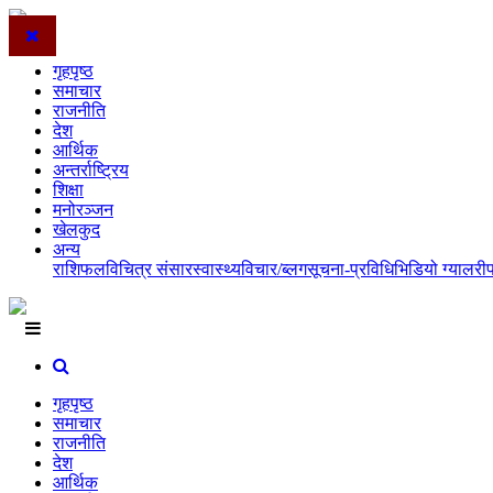
गृहपृष्ठ
समाचार
राजनीति
देश
आर्थिक
अन्तर्राष्ट्रिय
शिक्षा
मनोरञ्जन
खेलकुद
अन्य
राशिफल
विचित्र संसार
स्वास्थ्य
विचार/ब्लग
सूचना-प्रविधि
भिडियो ग्यालरी
गृहपृष्ठ
समाचार
राजनीति
देश
आर्थिक