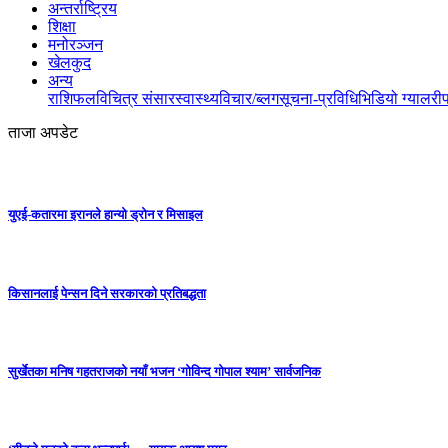
अन्तर्राष्ट्रिय
शिक्षा
मनोरञ्जन
खेलकुद
अन्य
राशिफल
विचित्र संसार
स्वास्थ्य
विचार/ब्लग
सूचना-प्रविधि
भिडियो ग्यालरी
ताजा अपडेट
युएई-कतारमा इरानले हान्यो ड्रोन र मिसाइल
किसानलाई पेन्सन दिने सरकारको प्रतिबद्धता
सुर्खेतका मनिष गहतराजको नयाँ भजन ‘गोविन्द गोपाल श्याम’ सार्वजनिक