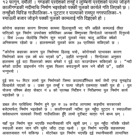
१२ फागुन, दमौली । गण्डकी प्रदेशको तनहुँ र लुम्बिनी प्रदेशको पाल्पा जोड्ने
कालीगण्डकी नदीमाथि निर्माण भइरहेको पक्की पुलको कार्यले गति लिएको छ ।
तनहुँको घिरिङ गाउँपालिका–१ पुट्टार र पाल्पाको रामपुर नगरपालिका–१
स्याउली बजार जोड्ने पक्की पुलको कामलाई गति दिइएको हो ।
कोरोना कहरका कारण विगतमा काममा ढिलासुस्ती भए पनि अहिले कामलाई तीव्र 
पारिएको पुल निर्माण उपभोक्ता समितिका अध्यक्ष विष्णुभक्त सिग्देलले जानकारी दिनुभयो 
। विसं २०७७ जेठदेखि निर्माण सुरु भएको पुलको म्याद चालू आर्थिक वर्षको 
अन्तिमसम्म रहेको छ । हालसम्मको पुलको काम ३७ प्रतिशत सकिएको छ । 

“कोरोना कहरका कारण पुल निर्माणमा ढिलाइ भयो, कोरोनाको प्रभावका कारण 
निर्माणको काम एक वर्ष थप भएको छ”, उहाँले भन्नुभयो । सिग्देलका अनुसार 
हालसम्म दुई वटा पिल्लरको क्याप बनेको र दुई वटा फाउण्डेसन सकिएको छ । “नदी 
बगेको ठाउँमा डाइभर्सन गरेर मुख्य पिल्लर बनाउनुपर्ने काम भने बाँकी छ”, उहाँले 
भन्नुभयो । 

दुई सय १० मिटर लामो पुल निर्माणको जिम्मा काठमाडौँस्थित शर्मा जेभी एण्ड युनाइटेड 
विल्डर्सले पाएको छ । उक्त पुल तनहुँ र पाल्पा जोड्ने एकमात्र पक्की पुल हो । पुल 
योजना पश्चिम क्षेत्र सेक्टर नं ४ को प्रत्यक्ष निर्देशन र निरीक्षणमा पुल निर्माण कार्य 
भइरहेको छ । 

डबल लेन प्रविधिमा निर्माण हुने पुल रु २७ करोड लागतमा सङ्घीय सरकारको 
बजेटमार्फत् निर्माण भइरहेको छ । कालीगण्डकी नदीमा पुल नहुँदा पुट्टार र स्याउलीका 
सर्वसाधारण पाल्पाको निस्दी गाउँपालिका हुँदै लामो दूरीबाट यात्रा गर्न बाध्य छन् । 

यहाँ पुल निर्माण सुरु भएपछि स्थानीयवासी पनि खुसी छन् । पुल नहुँदा नजिकै रहेको 
स्याउली बजार जान पनि घुमेर जाँदा टाढा पथ्र्यो । पुल निर्माण भएपछि सहजरुपमा 
आवातजावात गर्न सकिन्छ । मोटरेबल पुल निर्माण भएपछि दुई स्थानीयवासी लाभान्वित 