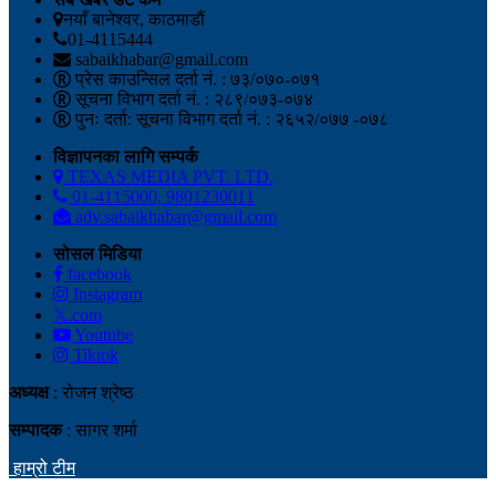
नयाँ बानेश्वर, काठमाडौं
01-4115444
sabaikhabar@gmail.com
प्रेस काउन्सिल दर्ता नं. : ७३/०७०-०७१
सूचना विभाग दर्ता नं. : २८९/०७३-०७४
पुनः दर्ता: सूचना विभाग दर्ता नं. : २६५२/०७७ -०७८
विज्ञापनका लागि सम्पर्क
TEXAS MEDIA PVT. LTD.
01-4115000, 9801230011
adv.sabaikhabar@gmail.com
सोसल मिडिया
facebook
Instagram
𝕏.com
Youtube
Tiktok
अध्यक्ष
: रोजन श्रेष्ठ
सम्पादक
: सागर शर्मा
हाम्रो टीम