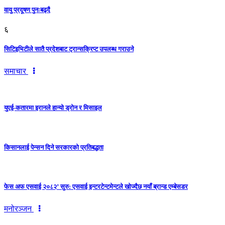
वायु प्रदूषण पुनःबढ्दै
६
सिटिइभिटीले सातै प्रदेशबाट ट्रान्सक्रिप्ट उपलब्ध गराउने
समाचार
युएई-कतारमा इरानले हान्यो ड्रोन र मिसाइल
किसानलाई पेन्सन दिने सरकारको प्रतिबद्धता
फेस अफ एसवाई २०८२’ सुरु: एसवाई इन्टरटेन्टमेन्टले खोज्दैछ नयाँ ब्रान्ड एम्बेसडर
मनोरञ्जन