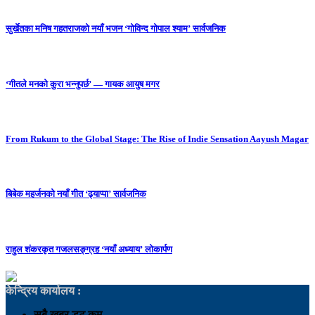
सुर्खेतका मनिष गहतराजको नयाँ भजन ‘गोविन्द गोपाल श्याम’ सार्वजनिक
‘गीतले मनको कुरा भन्नुपर्छ’ — गायक आयुष मगर
From Rukum to the Global Stage: The Rise of Indie Sensation Aayush Magar
बिबेक महर्जनको नयाँ गीत ‘ढ्याप्पा’ सार्वजनिक
राहुल शंकरकृत गजलसङ्ग्रह ‘नयाँ अध्याय’ लोकार्पण
केन्द्रिय कार्यालय :
सबै खबर डट कम