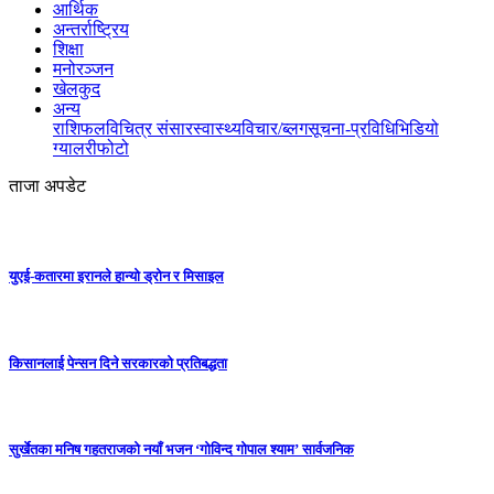
आर्थिक
अन्तर्राष्ट्रिय
शिक्षा
मनोरञ्जन
खेलकुद
अन्य
राशिफल
विचित्र संसार
स्वास्थ्य
विचार/ब्लग
सूचना-प्रविधि
भिडियो
ग्यालरी
फोटो
ताजा अपडेट
युएई-कतारमा इरानले हान्यो ड्रोन र मिसाइल
किसानलाई पेन्सन दिने सरकारको प्रतिबद्धता
सुर्खेतका मनिष गहतराजको नयाँ भजन ‘गोविन्द गोपाल श्याम’ सार्वजनिक