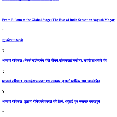
From Rukum to the Global Stage: The Rise of Indie Sensation Aayush Magar
१
सुनको भाउ घट्याे
२
आजको राशिफल : मेषको पार्टनरसँग गाँठो बाँधिने, वृश्चिकलाई नयाँ घर, सवारी साधनकाे याेग
३
आजकाे राशिफल: वृषलाई आफन्तबाट शुभ समाचार, तुलाकाे आर्थिक लाभ ल्याउने दिन
४
आजको राशिफलः तुलाकाे रोकिएको कामले गति लिने, धनुलाई शुभ समाचार प्राप्त हुने
५