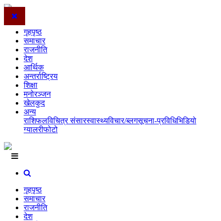
गृहपृष्ठ
समाचार
राजनीति
देश
आर्थिक
अन्तर्राष्ट्रिय
शिक्षा
मनोरञ्जन
खेलकुद
अन्य
राशिफल
विचित्र संसार
स्वास्थ्य
विचार/ब्लग
सूचना-प्रविधि
भिडियो
ग्यालरी
फोटो
गृहपृष्ठ
समाचार
राजनीति
देश