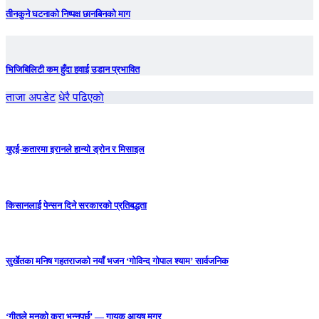
तीनकुने घटनाकाे निष्पक्ष छानबिनकाे माग
भिजिबिलिटी कम हुँदा हवाई उडान प्रभावित
ताजा अपडेट
धेरै पढिएको
युएई-कतारमा इरानले हान्यो ड्रोन र मिसाइल
किसानलाई पेन्सन दिने सरकारको प्रतिबद्धता
सुर्खेतका मनिष गहतराजको नयाँ भजन ‘गोविन्द गोपाल श्याम’ सार्वजनिक
‘गीतले मनको कुरा भन्नुपर्छ’ — गायक आयुष मगर