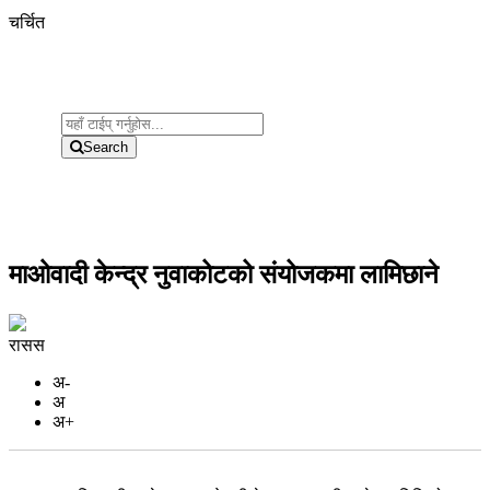
चर्चित
Search
माओवादी केन्द्र नुवाकोटको संयोजकमा लामिछाने
रासस
अ-
अ
अ+