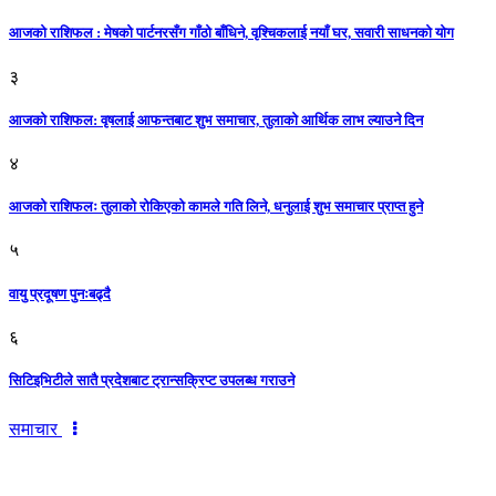
आजको राशिफल : मेषको पार्टनरसँग गाँठो बाँधिने, वृश्चिकलाई नयाँ घर, सवारी साधनकाे याेग
३
आजकाे राशिफल: वृषलाई आफन्तबाट शुभ समाचार, तुलाकाे आर्थिक लाभ ल्याउने दिन
४
आजको राशिफलः तुलाकाे रोकिएको कामले गति लिने, धनुलाई शुभ समाचार प्राप्त हुने
५
वायु प्रदूषण पुनःबढ्दै
६
सिटिइभिटीले सातै प्रदेशबाट ट्रान्सक्रिप्ट उपलब्ध गराउने
समाचार