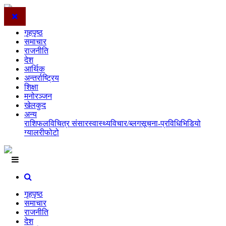
गृहपृष्ठ
समाचार
राजनीति
देश
आर्थिक
अन्तर्राष्ट्रिय
शिक्षा
मनोरञ्जन
खेलकुद
अन्य
राशिफल
विचित्र संसार
स्वास्थ्य
विचार/ब्लग
सूचना-प्रविधि
भिडियो
ग्यालरी
फोटो
गृहपृष्ठ
समाचार
राजनीति
देश