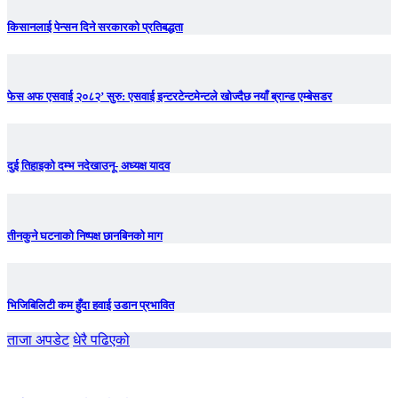
किसानलाई पेन्सन दिने सरकारको प्रतिबद्धता
फेस अफ एसवाई २०८२’ सुरु: एसवाई इन्टरटेन्टमेन्टले खोज्दैछ नयाँ ब्रान्ड एम्बेसडर
दुई तिहाइको दम्भ नदेखाउनू- अध्यक्ष यादव
तीनकुने घटनाकाे निष्पक्ष छानबिनकाे माग
भिजिबिलिटी कम हुँदा हवाई उडान प्रभावित
ताजा अपडेट
धेरै पढिएको