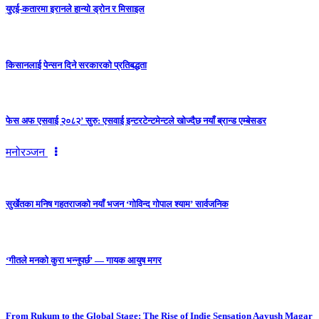
युएई-कतारमा इरानले हान्यो ड्रोन र मिसाइल
किसानलाई पेन्सन दिने सरकारको प्रतिबद्धता
फेस अफ एसवाई २०८२’ सुरु: एसवाई इन्टरटेन्टमेन्टले खोज्दैछ नयाँ ब्रान्ड एम्बेसडर
मनोरञ्जन
सुर्खेतका मनिष गहतराजको नयाँ भजन ‘गोविन्द गोपाल श्याम’ सार्वजनिक
‘गीतले मनको कुरा भन्नुपर्छ’ — गायक आयुष मगर
From Rukum to the Global Stage: The Rise of Indie Sensation Aayush Magar