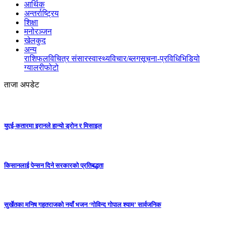
आर्थिक
अन्तर्राष्ट्रिय
शिक्षा
मनोरञ्जन
खेलकुद
अन्य
राशिफल
विचित्र संसार
स्वास्थ्य
विचार/ब्लग
सूचना-प्रविधि
भिडियो
ग्यालरी
फोटो
ताजा अपडेट
युएई-कतारमा इरानले हान्यो ड्रोन र मिसाइल
किसानलाई पेन्सन दिने सरकारको प्रतिबद्धता
सुर्खेतका मनिष गहतराजको नयाँ भजन ‘गोविन्द गोपाल श्याम’ सार्वजनिक