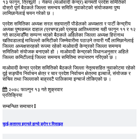
१३ फागुन, त्रिशूली । नेकपा (माओवादी केन्द्र) बागमती प्रदेश समितिको
दोस्रो पूर्ण बैठकले जिल्ला समन्वय समिति नुवाकोटको संयोजकमा पुष्प
लामिछानेलाई चयन गरेको छ ।
प्रदेश समितिका अध्यक्ष सरल सहयात्री पौडेलको अध्यक्षता र पार्टी केन्द्रीय
अध्यक्ष पुष्पकमल दाहाल (प्रचण्ड)को प्रमुख आतिथ्यतामा यही फागुन ११ र १२
गते काठमाडौँमा सम्पन्न भएको बैठकले अहिलेका जिल्ला अध्यक्ष हिरानाथ
खतिवडालाई माथिल्लो कमिटीको जिम्मेवारीमा पठाउने तयारी गर्दै लामिछानेलाई
जिल्ला अध्यक्षसरहको रूपमा रहेको माओवादी केन्द्रको जिल्ला समन्वय
समितिको संयोजक बनाएको हो । माओवादी केन्द्रको विधानअनुसार अहिले
जिल्ला कमिटीलाई जिल्ला समन्वय समितिमा रुपान्तरण गरिएको छ ।
माओवादी केन्द्र प्रदेश समितिको बैठकले जिल्ला नेतृत्वसहित नुवाकोटमा रहेको
दुई सङ्घीय निर्वाचन क्षेत्र र चार प्रदेश निर्वाचन क्षेत्रमा इञ्चार्ज, संयोजक र
सचिव तथा जिल्लाको बाह्रवटै पालिकामा इन्चार्ज तोकिएको छ ।
२०७८ फाल्गुन १३ गते शुक्रवार
प्रतिक्रिया
सम्बन्धित समाचार
युएई-कतारमा इरानले हान्यो ड्रोन र मिसाइल