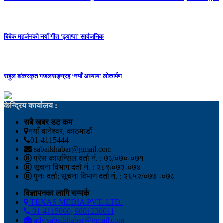
बिबेक महर्जनको नयाँ गीत ‘ढ्याप्पा’ सार्वजनिक
राहुल शंकरकृत गजलसङ्ग्रह ‘नयाँ अध्याय’ लोकार्पण
केन्द्रिय कार्यालय :
सबै खबर डट कम
नयाँ बानेश्वर, काठमाडौं
01-4115444
sabaikhabar@gmail.com
प्रेस काउन्सिल दर्ता नं. : ७३/०७०-०७१
सूचना विभाग दर्ता नं. : २८९/०७३-०७४
पुनः दर्ता: सूचना विभाग दर्ता नं. : २६५२/०७७ -०७८
विज्ञापनका लागि सम्पर्क
TEXAS MEDIA PVT. LTD.
01-4115000, 9801230011
adv.sabaikhabar@gmail.com