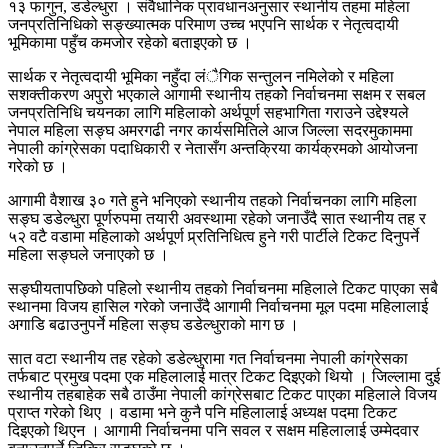
१३ फागुन, डडेल्धुरा । संवैधानिक प्रावधानअनुसार स्थानीय तहमा महिला
जनप्रतिनिधिको सङ्ख्यात्मक परिमाण उच्च भएपनि सार्थक र नेतृत्वदायी
भूमिकामा पहुँच कमजोर रहेको बताइएको छ ।
सार्थक र नेतृत्वदायी भूमिका नहुँदा लंैगिक सन्तुलन नमिलेको र महिला
सशक्तीकरण अपुरो भएकाले आगामी स्थानीय तहकोे निर्वाचनमा सक्षम र सबल
जनप्रतिनिधि चयनका लागि महिलाको अर्थपूर्ण सहभागिता गराउने उद्देश्यले
नेपाल महिला सङ्घ अमरगढी नगर कार्यसमितिले आज जिल्ला सदरमुकाममा
नेपाली कांग्रेसका पदाधिकारी र नेतासँग अन्तक्रिया कार्यक्रमको आयोजना
गरेको छ ।
आगामी वैशाख ३० गते हुने भनिएको स्थानीय तहको निर्वाचनका लागि महिला
सङ्घ डडेल्धुरा पूर्णरुपमा तयारी अवस्थामा रहेको जनाउँदै सात स्थानीय तह र
५२ वटै वडामा महिलाको अर्थपूर्ण प्र्रतिनिधित्व हुने गरी पार्टीले टिकट दिनुपर्ने
महिला सङ्घले जनाएको छ ।
सङ्घीयतापछिको पहिलो स्थानीय तहको निर्वाचनमा महिलाले टिकट पाएका सबै
स्थानमा विजय हासिल गरेको जनाउँदै आगामी निर्वाचनमा मूल पदमा महिलालाई
अगाडि बढाउनुपर्ने महिला सङ्घ डडेल्धुराको माग छ ।
सात वटा स्थानीय तह रहेको डडेल्धुरामा गत निर्वाचनमा नेपाली कांग्रेसका
तर्फबाट प्रमुख पदमा एक महिलालाई मात्र टिकट दिइएको थियो । जिल्लामा दुई
स्थानीय तहबाहेक सबै ठाउँमा नेपाली कांग्रेसबाट टिकट पाएका महिलाले विजय
प्राप्त गरेको थिए । वडामा भने कुनै पनि महिलालाई अध्यक्ष पदमा टिकट
दिइएको थिएन । आगामी निर्वाचनमा पनि सवल र सक्षम महिलालाई उम्मेदवार