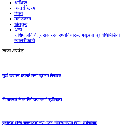
आर्थिक
अन्तर्राष्ट्रिय
शिक्षा
मनोरञ्जन
खेलकुद
अन्य
राशिफल
विचित्र संसार
स्वास्थ्य
विचार/ब्लग
सूचना-प्रविधि
भिडियो
ग्यालरी
फोटो
ताजा अपडेट
युएई-कतारमा इरानले हान्यो ड्रोन र मिसाइल
किसानलाई पेन्सन दिने सरकारको प्रतिबद्धता
सुर्खेतका मनिष गहतराजको नयाँ भजन ‘गोविन्द गोपाल श्याम’ सार्वजनिक