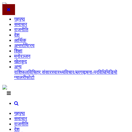
गृहपृष्ठ
समाचार
राजनीति
देश
आर्थिक
अन्तर्राष्ट्रिय
शिक्षा
मनोरञ्जन
खेलकुद
अन्य
राशिफल
विचित्र संसार
स्वास्थ्य
विचार/ब्लग
सूचना-प्रविधि
भिडियो
ग्यालरी
फोटो
गृहपृष्ठ
समाचार
राजनीति
देश