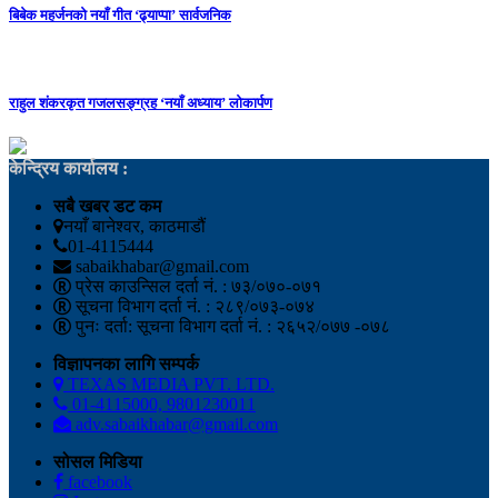
बिबेक महर्जनको नयाँ गीत ‘ढ्याप्पा’ सार्वजनिक
राहुल शंकरकृत गजलसङ्ग्रह ‘नयाँ अध्याय’ लोकार्पण
केन्द्रिय कार्यालय :
सबै खबर डट कम
नयाँ बानेश्वर, काठमाडौं
01-4115444
sabaikhabar@gmail.com
प्रेस काउन्सिल दर्ता नं. : ७३/०७०-०७१
सूचना विभाग दर्ता नं. : २८९/०७३-०७४
पुनः दर्ता: सूचना विभाग दर्ता नं. : २६५२/०७७ -०७८
विज्ञापनका लागि सम्पर्क
TEXAS MEDIA PVT. LTD.
01-4115000, 9801230011
adv.sabaikhabar@gmail.com
सोसल मिडिया
facebook