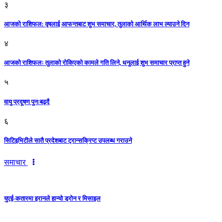
३
आजकाे राशिफल: वृषलाई आफन्तबाट शुभ समाचार, तुलाकाे आर्थिक लाभ ल्याउने दिन
४
आजको राशिफलः तुलाकाे रोकिएको कामले गति लिने, धनुलाई शुभ समाचार प्राप्त हुने
५
वायु प्रदूषण पुनःबढ्दै
६
सिटिइभिटीले सातै प्रदेशबाट ट्रान्सक्रिप्ट उपलब्ध गराउने
समाचार
युएई-कतारमा इरानले हान्यो ड्रोन र मिसाइल