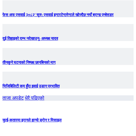
फेस अफ एसवाई २०८२’ सुरु: एसवाई इन्टरटेन्टमेन्टले खोज्दैछ नयाँ ब्रान्ड एम्बेसडर
दुई तिहाइको दम्भ नदेखाउनू- अध्यक्ष यादव
तीनकुने घटनाकाे निष्पक्ष छानबिनकाे माग
भिजिबिलिटी कम हुँदा हवाई उडान प्रभावित
ताजा अपडेट
धेरै पढिएको
युएई-कतारमा इरानले हान्यो ड्रोन र मिसाइल