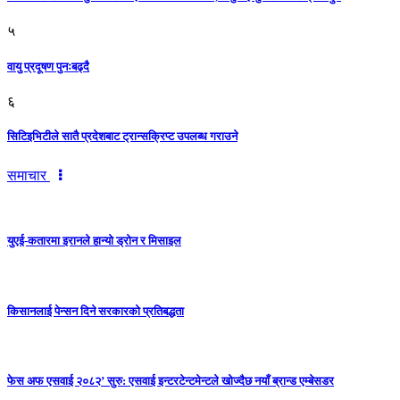
५
वायु प्रदूषण पुनःबढ्दै
६
सिटिइभिटीले सातै प्रदेशबाट ट्रान्सक्रिप्ट उपलब्ध गराउने
समाचार
युएई-कतारमा इरानले हान्यो ड्रोन र मिसाइल
किसानलाई पेन्सन दिने सरकारको प्रतिबद्धता
फेस अफ एसवाई २०८२’ सुरु: एसवाई इन्टरटेन्टमेन्टले खोज्दैछ नयाँ ब्रान्ड एम्बेसडर