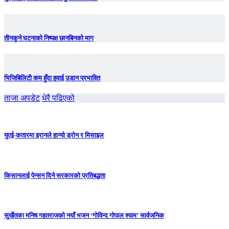
तीनकुने घटनाकाे निष्पक्ष छानबिनकाे माग
भिजिबिलिटी कम हुँदा हवाई उडान प्रभावित
ताजा अपडेट
धेरै पढिएको
युएई-कतारमा इरानले हान्यो ड्रोन र मिसाइल
किसानलाई पेन्सन दिने सरकारको प्रतिबद्धता
सुर्खेतका मनिष गहतराजको नयाँ भजन ‘गोविन्द गोपाल श्याम’ सार्वजनिक