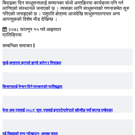
बिदाइका दिन साधुसन्तलाई सम्मानका साथै अन्तक्र्रिया कार्यक्रम पनि गर्न
लागिएको संस्थानले जनाएको छ । त्यसका लागि साधुसन्तको गणनासमेत सुरु
गरिएको जनाइएको छ । पशुपति क्षेत्रमा आजदेखि साधुसन्तलगायत अन्य
आगन्तुकको विशेष भीड देखिन्छ ।
२०७८ फाल्गुन १५ गते आइतवार
प्रतिक्रिया
सम्बन्धित समाचार
युएई-कतारमा इरानले हान्यो ड्रोन र मिसाइल
किसानलाई पेन्सन दिने सरकारको प्रतिबद्धता
फेस अफ एसवाई २०८२’ सुरु: एसवाई इन्टरटेन्टमेन्टले खोज्दैछ नयाँ ब्रान्ड एम्बेसडर
दुई तिहाइको दम्भ नदेखाउनू- अध्यक्ष यादव