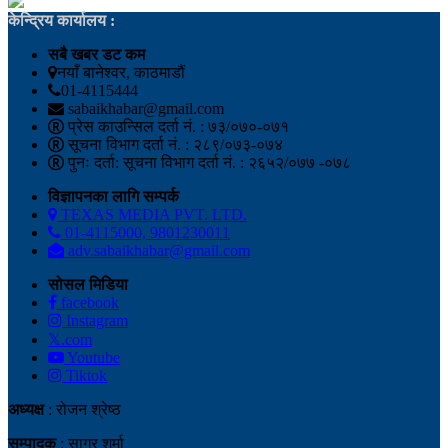
केन्द्रिय कार्यालय :
सबै खबर डट कम
नयाँ बानेश्वर, काठमाडौं
01-4115444
sabaikhabar@gmail.com
प्रेस काउन्सिल दर्ता नं. : ७३/०७०-०७१
सूचना विभाग दर्ता नं. : २८९/०७३-०७४
पुनः दर्ता: सूचना विभाग दर्ता नं. : २६५२/०७७ -०७८
विज्ञापनका लागि सम्पर्क
TEXAS MEDIA PVT. LTD.
01-4115000, 9801230011
adv.sabaikhabar@gmail.com
सोसल मिडिया
facebook
Instagram
𝕏.com
Youtube
Tiktok
अध्यक्ष
: रोजन श्रेष्ठ
सम्पादक
: सागर शर्मा