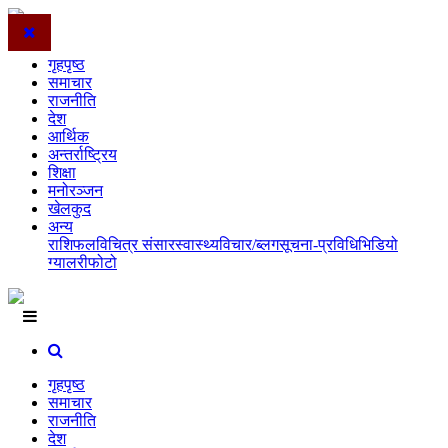
गृहपृष्ठ
समाचार
राजनीति
देश
आर्थिक
अन्तर्राष्ट्रिय
शिक्षा
मनोरञ्जन
खेलकुद
अन्य
राशिफल
विचित्र संसार
स्वास्थ्य
विचार/ब्लग
सूचना-प्रविधि
भिडियो
ग्यालरी
फोटो
गृहपृष्ठ
समाचार
राजनीति
देश