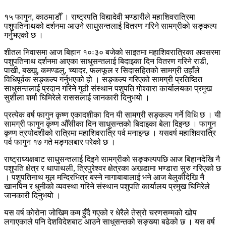
१५ फागुन, काठमाडौँ । राष्ट्रपति विद्यादेवी भण्डारीले महाशिवरात्रिमा
पशुपतिनाथको दर्शनमा आउने साधुसन्तलाई वितरण गरिने सामग्रीको सङ्कल्प
गर्नुभएको छ ।
शीतल निवासमा आज बिहान १०ः३० बजेको साइतमा महाशिवरात्रिका अवसरमा
पशुपतिनाथ दर्शनमा आएका साधुसन्तलाई बिदाइका दिन वितरण गरिने राडी,
पाखी, बख्खु, कमण्डलु, च्यादर, फलफूल र सिदासहितको सामग्री उहाँले
विधिपूर्वक सङ्कल्प गर्नुभएको हो । सङ्कल्प गरिएको सामग्री प्रतिष्ठित
साधुसन्तलाई प्रदान गरिने गुठी संस्थान पशुपति गोश्वारा कार्यालयका प्रमुख
सुशीला शर्मा घिमिरेले राससलाई जानकारी दिनुभयो ।
प्रत्येक वर्ष फागुन कृष्ण एकादशीका दिन यी सामग्री सङ्कल्प गर्ने विधि छ । यी
सामग्री फागुन कृष्ण औँसीका दिन साधुसन्तको बिदाइका बेला दिइन्छ । फागुन
कृष्ण त्रयोदशीको रात्रिमा महाशिवरात्रि पर्व मनाइन्छ । यसवर्ष महाशिवरात्रि
पर्व फागुन १७ गते मङ्गलबार परेको छ ।
राष्ट्राध्यक्षबाट साधुसन्तलाई दिइने सामग्रीको सङ्कल्पपछि आज बिहानदेखि नै
पशुपति क्षेत्र र थापाथली, त्रिपुरेश्वर क्षेत्रका अखडामा भण्डारा सुरु गरिएको छ
। पशुपतिनाथ मूल मन्दिरभित्र बस्ने नागाबाबालाई भने आज बेलुकीदेखि नै
खानपिन र धुनीको व्यवस्था गरिने संस्थान पशुपति कार्यालय प्रमुख घिमिरेले
जानकारी दिनुभयो ।
यस वर्ष कोरोना जोखिम कम हुँदै गएको र धेरैले तेस्रो चरणसम्मको खोप
लगाएकाले पनि देशविदेशबाट आउने साधुसन्तको सङ्ख्या बढेको छ । यस वर्ष