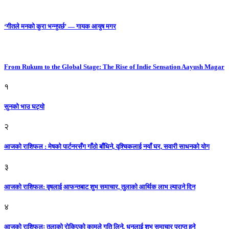
‘गीतले मनको कुरा भन्नुपर्छ’ — गायक आयुष मगर
From Rukum to the Global Stage: The Rise of Indie Sensation Aayush Magar
१
सुनको भाउ घट्याे
२
आजको राशिफल : मेषको पार्टनरसँग गाँठो बाँधिने, वृश्चिकलाई नयाँ घर, सवारी साधनकाे याेग
३
आजकाे राशिफल: वृषलाई आफन्तबाट शुभ समाचार, तुलाकाे आर्थिक लाभ ल्याउने दिन
४
आजको राशिफलः तुलाकाे रोकिएको कामले गति लिने, धनुलाई शुभ समाचार प्राप्त हुने