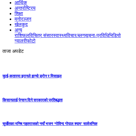
आर्थिक
अन्तर्राष्ट्रिय
शिक्षा
मनोरञ्जन
खेलकुद
अन्य
राशिफल
विचित्र संसार
स्वास्थ्य
विचार/ब्लग
सूचना-प्रविधि
भिडियो
ग्यालरी
फोटो
ताजा अपडेट
युएई-कतारमा इरानले हान्यो ड्रोन र मिसाइल
किसानलाई पेन्सन दिने सरकारको प्रतिबद्धता
सुर्खेतका मनिष गहतराजको नयाँ भजन ‘गोविन्द गोपाल श्याम’ सार्वजनिक