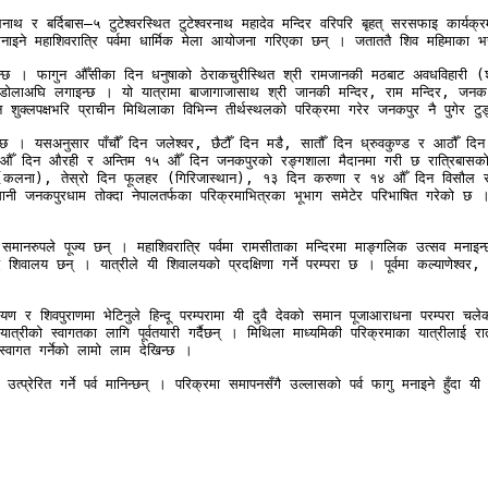
लनाथ र बर्दिबास–५ टुटेश्वरस्थित टुटेश्वरनाथ महादेव मन्दिर वरिपरि बृहत् सरसफाइ क
नाइने महाशिवरात्रि पर्वमा धार्मिक मेला आयोजना गरिएका छन् । जताततै शिव महिमाका भ
भ गरिन्छ । फागुन औँसीका दिन धनुषाको ठेराकचुरीस्थित श्री रामजानकी मठबाट अवधविहारी (
ोलाअघि लगाइन्छ । यो यात्रामा बाजागाजासाथ श्री जानकी मन्दिर, राम मन्दिर, जनक मन्
शुक्लपक्षभरि प्राचीन मिथिलाका विभिन्न तीर्थस्थलको परिक्रमा गरेर जनकपुर नै पुगेर टुङ्ग
ा छ । यसअनुसार पाँचौँ दिन जलेश्वर, छैटौँ दिन मडै, सातौँ दिन ध्रुवकुण्ड र आठौँ दिन क
दिन औरही र अन्तिम १५ औँ दिन जनकपुरको रङ्गशाला मैदानमा गरी छ रात्रिबासको परम्प
ेश्वर (कलना), तेस्रो दिन फूलहर (गिरिजास्थान), १३ दिन करुणा र १४ औँ दिन विसौल रा
ानी जनकपुरधाम तोक्दा नेपालतर्फका परिक्रमाभित्रका भूभाग समेटेर परिभाषित गरेको छ । य
 समानरुपले पूज्य छन् । महाशिवरात्रि पर्वमा रामसीताका मन्दिरमा माङ्गलिक उत्सव मनाइन्छ 
िवालय छन् । यात्रीले यी शिवालयको प्रदक्षिणा गर्ने परम्परा छ । पूर्वमा कल्याणेश्वर,
र शिवपुराणमा भेटिनुले हिन्दू परम्परामा यी दुवै देवको समान पूजाआराधना परम्परा चलेको 
यात्रीको स्वागतका लागि पूर्वतयारी गर्दैछन् । मिथिला माध्यमिकी परिक्रमाका यात्रीलाई रात
वागत गर्नेको लामो लाम देखिन्छ ।

त्प्रेरित गर्ने पर्व मानिन्छन् । परिक्रमा समापनसँगै उल्लासको पर्व फागु मनाइने हुँदा 