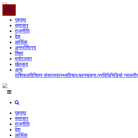
गृहपृष्ठ
समाचार
राजनीति
देश
आर्थिक
अन्तर्राष्ट्रिय
शिक्षा
मनोरञ्जन
खेलकुद
अन्य
राशिफल
विचित्र संसार
स्वास्थ्य
विचार/ब्लग
सूचना-प्रविधि
भिडियो ग्यालरी
गृहपृष्ठ
समाचार
राजनीति
देश
आर्थिक