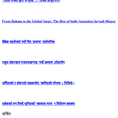
‘गीतले मनको कुरा भन्नुपर्छ’ — गायक आयुष मगर
From Rukum to the Global Stage: The Rise of Indie Sensation Aayush Magar
बिबेक महर्जनको नयाँ गीत ‘ढ्याप्पा’ सार्वजनिक
राहुल शंकरकृत गजलसङ्ग्रह ‘नयाँ अध्याय’ लोकार्पण
उर्मिलाको र शंकरको सहकार्यमा ‘ख्रीष्टको प्रेममा’ ( भिडियो )
दर्शकको मन जित्दै सुनिलको ‘बकवास माया’ १ मिलियन क्लबमा
चर्चित