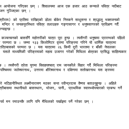
ार्यक्रम आयोजना गरिएका छन् । शिवालयमा आज एक हजार आठ कन्याले पवित्र नदीबाट 
जन गुञ्जिएका छन् ।

श्रीराम) को प्रतिमा राखिएको डोला बोकेर निस्कने साधुसन्त र श्रद्धालु भक्तजनको 
दिर र जनकपुरस्थित पवित्र तलाउहरु गङ्गासागर र धनुषसागरको प्रदिक्षण गर्दै 
्याइन्छ ।

ञ्चनवनको बाससँगै महोत्तरीको यात्रा पूरा हुन्छ । त्यसैगरी धनुषामा प्रारम्भको पहिलो 
रा छ । जम्मा १३३ किलोमिटर वृत्तमा परिक्रमा गरिने यो धार्मिक यात्रामा 
त्रिबासको परम्परा छ । यस यात्रामा २६ किमी दूरी भारतमा र बाँकी नेपालका 
सले माध्यमिकी परिक्रमाको महत्व उजागर गरेको मिथिला क्षेत्रका प्रसिद्ध साहित्यकार 
। त्यसैगरी त्रेता युगमा विवाहपश्चात् राम जानकीले विहार गर्दै मिथिला परिक्रमा 
 पश्चिममा जलेश्वरनाथ, उत्तरमा क्षीरेश्वरनाथ र दक्षिणमा सतोखरनाथ यस क्रममा 
मटिहानीस्थित लक्ष्मीनारायण मठका सन्त रवीन्द्रदास वैष्णव बताउनुहुन्छ । अहिले 
्रीबासमा स्थानीयले बासस्थान, भोजन, पानी, प्राथमिक स्वास्थ्योपचारको प्रबन्ध गर्ने 
यी पर्व मन रमाउनकै लागि पनि मैथिलको पर्खाइमा पर्ने गरेका छन् ।