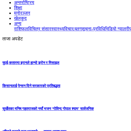
अन्तर्राष्ट्रिय
शिक्षा
मनोरञ्जन
खेलकुद
अन्य
राशिफल
विचित्र संसार
स्वास्थ्य
विचार/ब्लग
सूचना-प्रविधि
भिडियो ग्यालरी
ताजा अपडेट
युएई-कतारमा इरानले हान्यो ड्रोन र मिसाइल
किसानलाई पेन्सन दिने सरकारको प्रतिबद्धता
सुर्खेतका मनिष गहतराजको नयाँ भजन ‘गोविन्द गोपाल श्याम’ सार्वजनिक