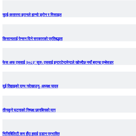
युएई-कतारमा इरानले हान्यो ड्रोन र मिसाइल
किसानलाई पेन्सन दिने सरकारको प्रतिबद्धता
फेस अफ एसवाई २०८२’ सुरु: एसवाई इन्टरटेन्टमेन्टले खोज्दैछ नयाँ ब्रान्ड एम्बेसडर
दुई तिहाइको दम्भ नदेखाउनू- अध्यक्ष यादव
तीनकुने घटनाकाे निष्पक्ष छानबिनकाे माग
भिजिबिलिटी कम हुँदा हवाई उडान प्रभावित