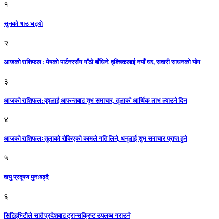
१
सुनको भाउ घट्याे
२
आजको राशिफल : मेषको पार्टनरसँग गाँठो बाँधिने, वृश्चिकलाई नयाँ घर, सवारी साधनकाे याेग
३
आजकाे राशिफल: वृषलाई आफन्तबाट शुभ समाचार, तुलाकाे आर्थिक लाभ ल्याउने दिन
४
आजको राशिफलः तुलाकाे रोकिएको कामले गति लिने, धनुलाई शुभ समाचार प्राप्त हुने
५
वायु प्रदूषण पुनःबढ्दै
६
सिटिइभिटीले सातै प्रदेशबाट ट्रान्सक्रिप्ट उपलब्ध गराउने