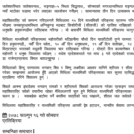
जलेश्वरस्थित जलेश्वरनाथ, भङ्गाहा–५ स्थित सिद्धनाथ, सोनमाको मगरथानास्थित मङ्ग
नयाँ माटोका घडामा भरेर ल्याएका जलसेचन गर्नेछन् । सामान्यतया तीन दिन उत्सवमय म
महाशिवरात्रि पर्व सम्पन्न गरिएलगत्तै मिथिलामा १५ दिने माध्यमिकी परिक्रमा प्रारम्
भीडमा जनकपुरधामस्थित अग्निकुण्ड मठबाट किशोरीजी (सीताजी) को प्रतिमा राखिएको ड
धनुषाकै हनुमानगढीमा रात्रिबास गरिन्छ । यो बाससँगै मिथिला माध्यमिकी परिक्रमा फागुन 
मिथिला माध्यमिकी परिक्रमामा महोत्तरीको मटिहानीमा चौथो दिन यात्रीटोली पुग्ने परम्पर
दिन हनुमानगढी, नवौँ दिन पर्वता, १० औँ दिन धनुषाधाम, ११ औँ दिन सतोखर, १२ औँ 
मित्रराष्ट्र भारतको मधुवनी जिल्लामा चार रात्रिबास गरिन्छ । दोस्रो दिन कल्याण
महोत्तरी र धनुषा जिल्लामा पर्दछन् । मधेश प्रदेशसभाले गत माघ ३ गते प्रदेशको राजध
डा राजेन्द्रप्रसाद विमल बताउनुहुन्छ ।

मिथिलाको हिन्दू परम्परामा भगवान् शिव र विष्णु लक्ष्मीका अवतार मानिने श्रीराम र सीता
गरेका सम्झनामा आयोजना हुँदै आएको मिथिला माध्यमिकी परिक्रमाका चार सुरमा प्रसिद्ध श
प्रदक्षिणा गरिने शिवालय हुन् ।

शिवले आफ्ना इष्टदेवमा भगवान् रामको र श्रीरामले शिवको आराधना गरेका प्रसङ्ग रामायण 
महाशिवरात्रि पर्वको तयारीमा रहेका मैथिललगत्तै सुरु हुने मिथिला माध्यमिकी परिक्रमाका 
चलन छ ।  यसबाहेक बाटोमा पर्ने बस्तीमा यात्रीको पाउ पखाल्ने, शीतल जल सर्वतले स्
मिथिलामा महाशिवरात्रि र माध्यमिकी परिक्रमा आपसी द्वेष हटाउन, मानवीय सेवामा लाग्न उ
२०७८ फाल्गुन १६ गते सोमवार
प्रतिक्रिया
सम्बन्धित समाचार