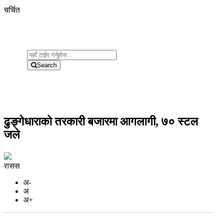
चर्चित
Search
ढुङ्गेधाराको तरकारी बजारमा आगलागी, ७० स्टल
जले
रासस
अ-
अ
अ+