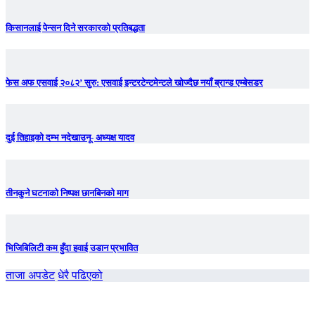
किसानलाई पेन्सन दिने सरकारको प्रतिबद्धता
फेस अफ एसवाई २०८२’ सुरु: एसवाई इन्टरटेन्टमेन्टले खोज्दैछ नयाँ ब्रान्ड एम्बेसडर
दुई तिहाइको दम्भ नदेखाउनू- अध्यक्ष यादव
तीनकुने घटनाकाे निष्पक्ष छानबिनकाे माग
भिजिबिलिटी कम हुँदा हवाई उडान प्रभावित
ताजा अपडेट
धेरै पढिएको