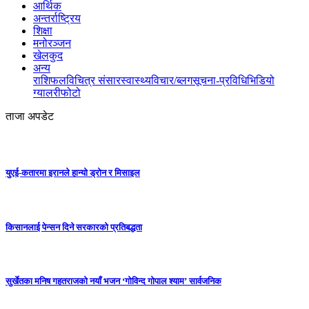
आर्थिक
अन्तर्राष्ट्रिय
शिक्षा
मनोरञ्जन
खेलकुद
अन्य
राशिफल
विचित्र संसार
स्वास्थ्य
विचार/ब्लग
सूचना-प्रविधि
भिडियो
ग्यालरी
फोटो
ताजा अपडेट
युएई-कतारमा इरानले हान्यो ड्रोन र मिसाइल
किसानलाई पेन्सन दिने सरकारको प्रतिबद्धता
सुर्खेतका मनिष गहतराजको नयाँ भजन ‘गोविन्द गोपाल श्याम’ सार्वजनिक