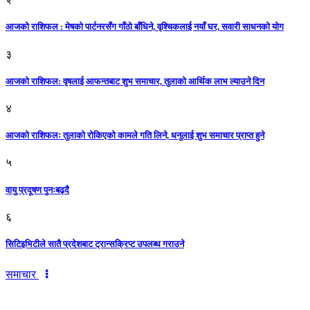
आजको राशिफल : मेषको पार्टनरसँग गाँठो बाँधिने, वृश्चिकलाई नयाँ घर, सवारी साधनकाे याेग
३
आजकाे राशिफल: वृषलाई आफन्तबाट शुभ समाचार, तुलाकाे आर्थिक लाभ ल्याउने दिन
४
आजको राशिफलः तुलाकाे रोकिएको कामले गति लिने, धनुलाई शुभ समाचार प्राप्त हुने
५
वायु प्रदूषण पुनःबढ्दै
६
सिटिइभिटीले सातै प्रदेशबाट ट्रान्सक्रिप्ट उपलब्ध गराउने
समाचार