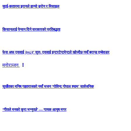
युएई-कतारमा इरानले हान्यो ड्रोन र मिसाइल
किसानलाई पेन्सन दिने सरकारको प्रतिबद्धता
फेस अफ एसवाई २०८२’ सुरु: एसवाई इन्टरटेन्टमेन्टले खोज्दैछ नयाँ ब्रान्ड एम्बेसडर
मनोरञ्जन
सुर्खेतका मनिष गहतराजको नयाँ भजन ‘गोविन्द गोपाल श्याम’ सार्वजनिक
‘गीतले मनको कुरा भन्नुपर्छ’ — गायक आयुष मगर