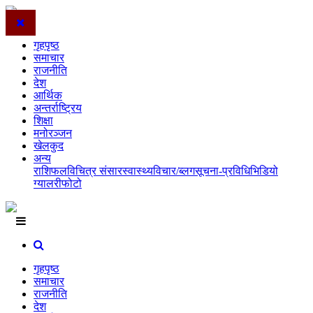
गृहपृष्ठ
समाचार
राजनीति
देश
आर्थिक
अन्तर्राष्ट्रिय
शिक्षा
मनोरञ्जन
खेलकुद
अन्य
राशिफल
विचित्र संसार
स्वास्थ्य
विचार/ब्लग
सूचना-प्रविधि
भिडियो
ग्यालरी
फोटो
गृहपृष्ठ
समाचार
राजनीति
देश