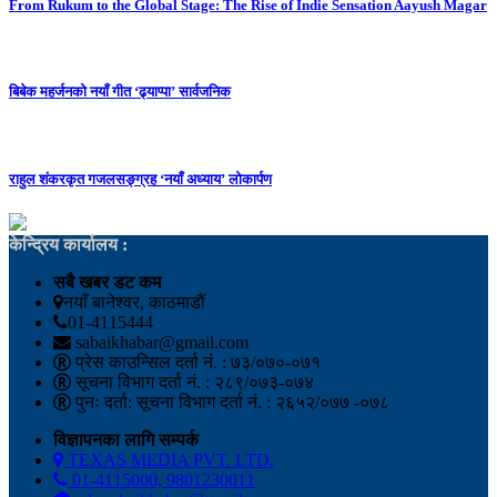
From Rukum to the Global Stage: The Rise of Indie Sensation Aayush Magar
बिबेक महर्जनको नयाँ गीत ‘ढ्याप्पा’ सार्वजनिक
राहुल शंकरकृत गजलसङ्ग्रह ‘नयाँ अध्याय’ लोकार्पण
केन्द्रिय कार्यालय :
सबै खबर डट कम
नयाँ बानेश्वर, काठमाडौं
01-4115444
sabaikhabar@gmail.com
प्रेस काउन्सिल दर्ता नं. : ७३/०७०-०७१
सूचना विभाग दर्ता नं. : २८९/०७३-०७४
पुनः दर्ता: सूचना विभाग दर्ता नं. : २६५२/०७७ -०७८
विज्ञापनका लागि सम्पर्क
TEXAS MEDIA PVT. LTD.
01-4115000, 9801230011