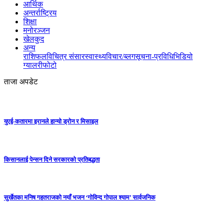
आर्थिक
अन्तर्राष्ट्रिय
शिक्षा
मनोरञ्जन
खेलकुद
अन्य
राशिफल
विचित्र संसार
स्वास्थ्य
विचार/ब्लग
सूचना-प्रविधि
भिडियो
ग्यालरी
फोटो
ताजा अपडेट
युएई-कतारमा इरानले हान्यो ड्रोन र मिसाइल
किसानलाई पेन्सन दिने सरकारको प्रतिबद्धता
सुर्खेतका मनिष गहतराजको नयाँ भजन ‘गोविन्द गोपाल श्याम’ सार्वजनिक