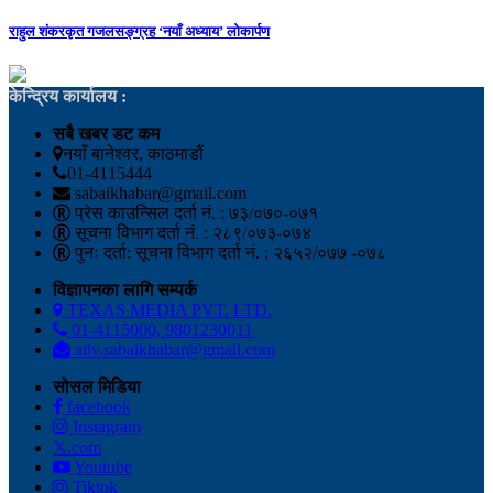
राहुल शंकरकृत गजलसङ्ग्रह ‘नयाँ अध्याय’ लोकार्पण
केन्द्रिय कार्यालय :
सबै खबर डट कम
नयाँ बानेश्वर, काठमाडौं
01-4115444
sabaikhabar@gmail.com
प्रेस काउन्सिल दर्ता नं. : ७३/०७०-०७१
सूचना विभाग दर्ता नं. : २८९/०७३-०७४
पुनः दर्ता: सूचना विभाग दर्ता नं. : २६५२/०७७ -०७८
विज्ञापनका लागि सम्पर्क
TEXAS MEDIA PVT. LTD.
01-4115000, 9801230011
adv.sabaikhabar@gmail.com
सोसल मिडिया
facebook
Instagram
𝕏.com
Youtube
Tiktok