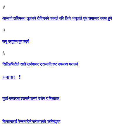
४
आजको राशिफलः तुलाकाे रोकिएको कामले गति लिने, धनुलाई शुभ समाचार प्राप्त हुने
५
वायु प्रदूषण पुनःबढ्दै
६
सिटिइभिटीले सातै प्रदेशबाट ट्रान्सक्रिप्ट उपलब्ध गराउने
समाचार
युएई-कतारमा इरानले हान्यो ड्रोन र मिसाइल
किसानलाई पेन्सन दिने सरकारको प्रतिबद्धता