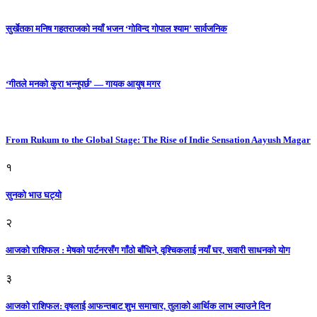
सुर्खेतका मनिष गहतराजको नयाँ भजन ‘गोविन्द गोपाल श्याम’ सार्वजनिक
‘गीतले मनको कुरा भन्नुपर्छ’ — गायक आयुष मगर
From Rukum to the Global Stage: The Rise of Indie Sensation Aayush Magar
१
सुनको भाउ घट्याे
२
आजको राशिफल : मेषको पार्टनरसँग गाँठो बाँधिने, वृश्चिकलाई नयाँ घर, सवारी साधनकाे याेग
३
आजकाे राशिफल: वृषलाई आफन्तबाट शुभ समाचार, तुलाकाे आर्थिक लाभ ल्याउने दिन