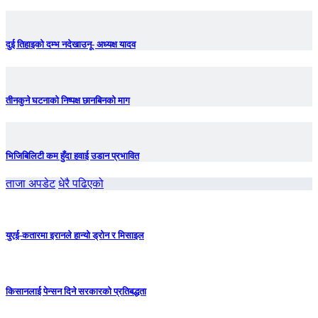
दुई तिहाइको दम्भ नदेखाउनू- अध्यक्ष यादव
तीनकुने घटनाकाे निष्पक्ष छानबिनकाे माग
भिजिबिलिटी कम हुँदा हवाई उडान प्रभावित
ताजा अपडेट
धेरै पढिएको
युएई-कतारमा इरानले हान्यो ड्रोन र मिसाइल
किसानलाई पेन्सन दिने सरकारको प्रतिबद्धता