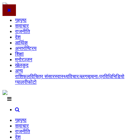
गृहपृष्ठ
समाचार
राजनीति
देश
आर्थिक
अन्तर्राष्ट्रिय
शिक्षा
मनोरञ्जन
खेलकुद
अन्य
राशिफल
विचित्र संसार
स्वास्थ्य
विचार/ब्लग
सूचना-प्रविधि
भिडियो
ग्यालरी
फोटो
गृहपृष्ठ
समाचार
राजनीति
देश