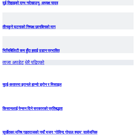
दुई तिहाइको दम्भ नदेखाउनू- अध्यक्ष यादव
तीनकुने घटनाकाे निष्पक्ष छानबिनकाे माग
भिजिबिलिटी कम हुँदा हवाई उडान प्रभावित
ताजा अपडेट
धेरै पढिएको
युएई-कतारमा इरानले हान्यो ड्रोन र मिसाइल
किसानलाई पेन्सन दिने सरकारको प्रतिबद्धता
सुर्खेतका मनिष गहतराजको नयाँ भजन ‘गोविन्द गोपाल श्याम’ सार्वजनिक