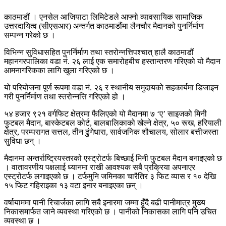
काठमाडौं । एनसेल आजियाटा लिमिटेडले आफ्नो व्यावसायिक सामाजिक
उत्तरदायित्व (सीएसआर) अन्तर्गत काठमाडौंमा लैनचौर मैदानको पुनर्निर्माण
सम्पन्न गरेको छ ।
विभिन्न सुविधासहित पुनर्निर्माण तथा स्तरोन्नत्तिपश्चात् हालै काठमाडौं
महानगरपालिका वडा नं. २६ लाई एक समारोहबीच हस्तान्तरण गरिएको यो मैदान
आमनागरिकका लागि खुला गरिएको छ ।
यो परियोजना पूर्ण रूपमा वडा नं. २६ र स्थानीय समुदायको सहकार्यमा डिजाइन
गरी पुनर्निर्माण तथा स्तरोन्नत्ति गरिएको हो ।
५४ हजार ९२१ वर्गफिट क्षेत्रमा फैलिएको यो मैदानमा ७ ‘ए’ साइजको मिनी
फुटबल मैदान, बास्केटबल कोर्ट, बालबालिकाको खेल्ने क्षेत्र, ५० रूख, हरियाली
क्षेत्र, परम्परागत सत्तल, तीन ढुंगेधारा, सार्वजनिक शौचालय, सोलार बत्तीजस्ता
सुविधा छन् ।
मैदानमा अन्तर्राष्ट्रियस्तरको एस्ट्रोटर्फ बिच्छाई मिनी फुटबल मैदान बनाइएको छ
। वातावरणीय पक्षलाई ध्यानमा राखी आवश्यक सबै प्रक्रिया अपनाएर
एस्ट्रोटर्फ लगाइएको छ । टर्फमुनि जमिनका चारैतिर ३ फिट व्यास र १० देखि
१५ फिट गहिराइका १३ वटा इनार बनाइएका छन् ।
वर्षायाममा पानी रिचार्जका लागि सबै इनारमा जम्मा हुँदै बढी पानीमात्र मुख्य
निकासमार्फत जाने व्यवस्था गरिएको छ । पानीको निकासका लागि पनि उचित
व्यवस्था छ ।