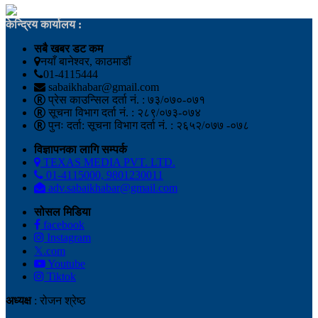
केन्द्रिय कार्यालय :
सबै खबर डट कम
नयाँ बानेश्वर, काठमाडौं
01-4115444
sabaikhabar@gmail.com
प्रेस काउन्सिल दर्ता नं. : ७३/०७०-०७१
सूचना विभाग दर्ता नं. : २८९/०७३-०७४
पुनः दर्ता: सूचना विभाग दर्ता नं. : २६५२/०७७ -०७८
विज्ञापनका लागि सम्पर्क
TEXAS MEDIA PVT. LTD.
01-4115000, 9801230011
adv.sabaikhabar@gmail.com
सोसल मिडिया
facebook
Instagram
𝕏.com
Youtube
Tiktok
अध्यक्ष
: रोजन श्रेष्ठ