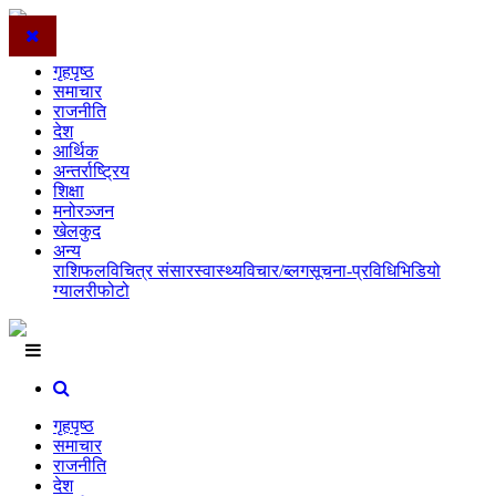
गृहपृष्ठ
समाचार
राजनीति
देश
आर्थिक
अन्तर्राष्ट्रिय
शिक्षा
मनोरञ्जन
खेलकुद
अन्य
राशिफल
विचित्र संसार
स्वास्थ्य
विचार/ब्लग
सूचना-प्रविधि
भिडियो
ग्यालरी
फोटो
गृहपृष्ठ
समाचार
राजनीति
देश