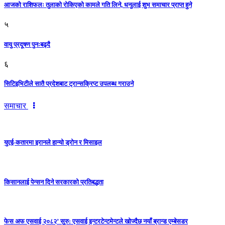
आजको राशिफलः तुलाकाे रोकिएको कामले गति लिने, धनुलाई शुभ समाचार प्राप्त हुने
५
वायु प्रदूषण पुनःबढ्दै
६
सिटिइभिटीले सातै प्रदेशबाट ट्रान्सक्रिप्ट उपलब्ध गराउने
समाचार
युएई-कतारमा इरानले हान्यो ड्रोन र मिसाइल
किसानलाई पेन्सन दिने सरकारको प्रतिबद्धता
फेस अफ एसवाई २०८२’ सुरु: एसवाई इन्टरटेन्टमेन्टले खोज्दैछ नयाँ ब्रान्ड एम्बेसडर