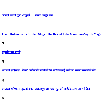
‘गीतले मनको कुरा भन्नुपर्छ’ — गायक आयुष मगर
From Rukum to the Global Stage: The Rise of Indie Sensation Aayush Magar
१
सुनको भाउ घट्याे
२
आजको राशिफल : मेषको पार्टनरसँग गाँठो बाँधिने, वृश्चिकलाई नयाँ घर, सवारी साधनकाे याेग
३
आजकाे राशिफल: वृषलाई आफन्तबाट शुभ समाचार, तुलाकाे आर्थिक लाभ ल्याउने दिन
४