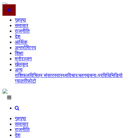
गृहपृष्ठ
समाचार
राजनीति
देश
आर्थिक
अन्तर्राष्ट्रिय
शिक्षा
मनोरञ्जन
खेलकुद
अन्य
राशिफल
विचित्र संसार
स्वास्थ्य
विचार/ब्लग
सूचना-प्रविधि
भिडियो
ग्यालरी
फोटो
गृहपृष्ठ
समाचार
राजनीति
देश