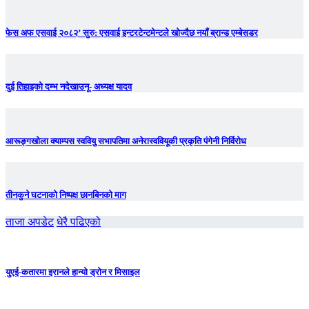
फेस अफ एसवाई २०८२’ सुरु: एसवाई इन्टरटेन्टमेन्टले खोज्दैछ नयाँ ब्रान्ड एम्बेसडर
दुई तिहाइको दम्भ नदेखाउनू- अध्यक्ष यादव
आरूङ्गखोला क्याम्पस स्ववियु सभापतिमा अनेरास्ववियूकी प्रकृति पंगेनी निर्विरोध
तीनकुने घटनाकाे निष्पक्ष छानबिनकाे माग
ताजा अपडेट
धेरै पढिएको
युएई-कतारमा इरानले हान्यो ड्रोन र मिसाइल