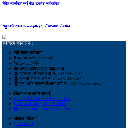
बिबेक महर्जनको नयाँ गीत ‘ढ्याप्पा’ सार्वजनिक
राहुल शंकरकृत गजलसङ्ग्रह ‘नयाँ अध्याय’ लोकार्पण
केन्द्रिय कार्यालय :
सबै खबर डट कम
नयाँ बानेश्वर, काठमाडौं
01-4115444
sabaikhabar@gmail.com
प्रेस काउन्सिल दर्ता नं. : ७३/०७०-०७१
सूचना विभाग दर्ता नं. : २८९/०७३-०७४
पुनः दर्ता: सूचना विभाग दर्ता नं. : २६५२/०७७ -०७८
विज्ञापनका लागि सम्पर्क
TEXAS MEDIA PVT. LTD.
01-4115000, 9801230011
adv.sabaikhabar@gmail.com
सोसल मिडिया
facebook