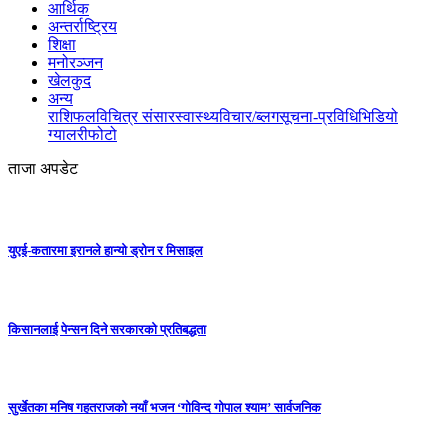
आर्थिक
अन्तर्राष्ट्रिय
शिक्षा
मनोरञ्जन
खेलकुद
अन्य
राशिफल
विचित्र संसार
स्वास्थ्य
विचार/ब्लग
सूचना-प्रविधि
भिडियो
ग्यालरी
फोटो
ताजा अपडेट
युएई-कतारमा इरानले हान्यो ड्रोन र मिसाइल
किसानलाई पेन्सन दिने सरकारको प्रतिबद्धता
सुर्खेतका मनिष गहतराजको नयाँ भजन ‘गोविन्द गोपाल श्याम’ सार्वजनिक