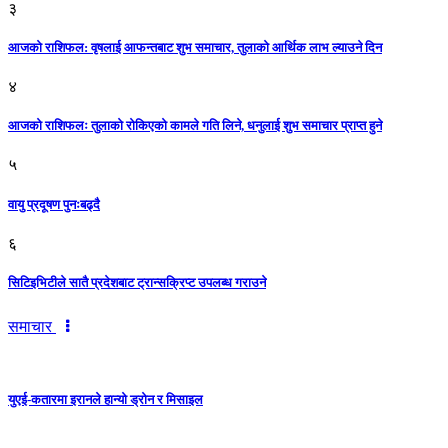
३
आजकाे राशिफल: वृषलाई आफन्तबाट शुभ समाचार, तुलाकाे आर्थिक लाभ ल्याउने दिन
४
आजको राशिफलः तुलाकाे रोकिएको कामले गति लिने, धनुलाई शुभ समाचार प्राप्त हुने
५
वायु प्रदूषण पुनःबढ्दै
६
सिटिइभिटीले सातै प्रदेशबाट ट्रान्सक्रिप्ट उपलब्ध गराउने
समाचार
युएई-कतारमा इरानले हान्यो ड्रोन र मिसाइल