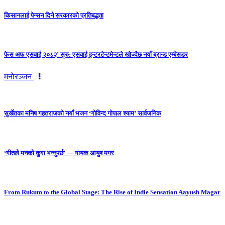
किसानलाई पेन्सन दिने सरकारको प्रतिबद्धता
फेस अफ एसवाई २०८२’ सुरु: एसवाई इन्टरटेन्टमेन्टले खोज्दैछ नयाँ ब्रान्ड एम्बेसडर
मनोरञ्जन
सुर्खेतका मनिष गहतराजको नयाँ भजन ‘गोविन्द गोपाल श्याम’ सार्वजनिक
‘गीतले मनको कुरा भन्नुपर्छ’ — गायक आयुष मगर
From Rukum to the Global Stage: The Rise of Indie Sensation Aayush Magar