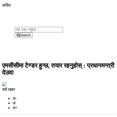
चर्चित
Search
एमसीसीमा टेण्डर हुन्छ, तयार रहनुहोस् : प्रधानमन्त्री
देउवा
सबै खबर
अ-
अ
अ+