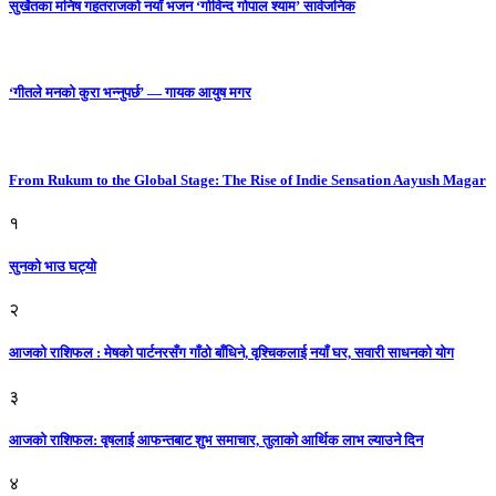
सुर्खेतका मनिष गहतराजको नयाँ भजन ‘गोविन्द गोपाल श्याम’ सार्वजनिक
‘गीतले मनको कुरा भन्नुपर्छ’ — गायक आयुष मगर
From Rukum to the Global Stage: The Rise of Indie Sensation Aayush Magar
१
सुनको भाउ घट्याे
२
आजको राशिफल : मेषको पार्टनरसँग गाँठो बाँधिने, वृश्चिकलाई नयाँ घर, सवारी साधनकाे याेग
३
आजकाे राशिफल: वृषलाई आफन्तबाट शुभ समाचार, तुलाकाे आर्थिक लाभ ल्याउने दिन
४