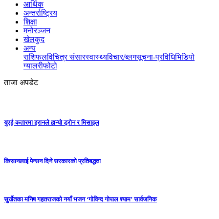
आर्थिक
अन्तर्राष्ट्रिय
शिक्षा
मनोरञ्जन
खेलकुद
अन्य
राशिफल
विचित्र संसार
स्वास्थ्य
विचार/ब्लग
सूचना-प्रविधि
भिडियो
ग्यालरी
फोटो
ताजा अपडेट
युएई-कतारमा इरानले हान्यो ड्रोन र मिसाइल
किसानलाई पेन्सन दिने सरकारको प्रतिबद्धता
सुर्खेतका मनिष गहतराजको नयाँ भजन ‘गोविन्द गोपाल श्याम’ सार्वजनिक