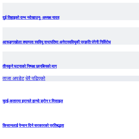
दुई तिहाइको दम्भ नदेखाउनू- अध्यक्ष यादव
आरूङ्गखोला क्याम्पस स्ववियु सभापतिमा अनेरास्ववियूकी प्रकृति पंगेनी निर्विरोध
तीनकुने घटनाकाे निष्पक्ष छानबिनकाे माग
ताजा अपडेट
धेरै पढिएको
युएई-कतारमा इरानले हान्यो ड्रोन र मिसाइल
किसानलाई पेन्सन दिने सरकारको प्रतिबद्धता