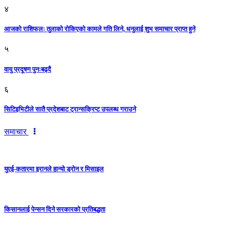
४
आजको राशिफलः तुलाकाे रोकिएको कामले गति लिने, धनुलाई शुभ समाचार प्राप्त हुने
५
वायु प्रदूषण पुनःबढ्दै
६
सिटिइभिटीले सातै प्रदेशबाट ट्रान्सक्रिप्ट उपलब्ध गराउने
समाचार
युएई-कतारमा इरानले हान्यो ड्रोन र मिसाइल
किसानलाई पेन्सन दिने सरकारको प्रतिबद्धता