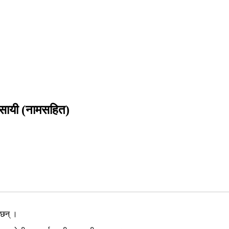
यवसायी (नामसहित)
ा छन् ।