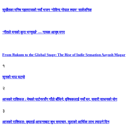
सुर्खेतका मनिष गहतराजको नयाँ भजन ‘गोविन्द गोपाल श्याम’ सार्वजनिक
‘गीतले मनको कुरा भन्नुपर्छ’ — गायक आयुष मगर
From Rukum to the Global Stage: The Rise of Indie Sensation Aayush Magar
१
सुनको भाउ घट्याे
२
आजको राशिफल : मेषको पार्टनरसँग गाँठो बाँधिने, वृश्चिकलाई नयाँ घर, सवारी साधनकाे याेग
३
आजकाे राशिफल: वृषलाई आफन्तबाट शुभ समाचार, तुलाकाे आर्थिक लाभ ल्याउने दिन