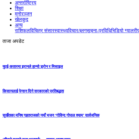
अन्तर्राष्ट्रिय
शिक्षा
मनोरञ्जन
खेलकुद
अन्य
राशिफल
विचित्र संसार
स्वास्थ्य
विचार/ब्लग
सूचना-प्रविधि
भिडियो ग्यालरी
ताजा अपडेट
युएई-कतारमा इरानले हान्यो ड्रोन र मिसाइल
किसानलाई पेन्सन दिने सरकारको प्रतिबद्धता
सुर्खेतका मनिष गहतराजको नयाँ भजन ‘गोविन्द गोपाल श्याम’ सार्वजनिक