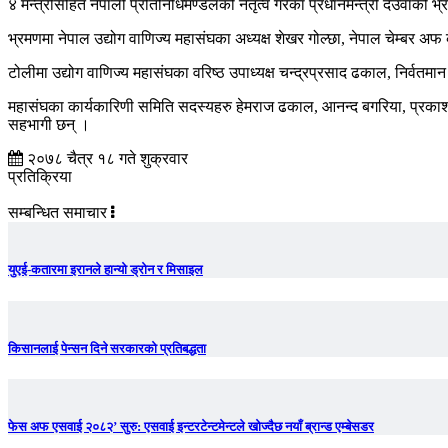
४ मन्त्रीसहित नेपाली प्रतिनिधिमण्डलको नेतृत्व गरेका प्रधानमन्त्री देउवाको 
भ्रमणमा नेपाल उद्योग वाणिज्य महासंघका अध्यक्ष शेखर गोल्छा, नेपाल चेम्बर अफ क
टोलीमा उद्योग वाणिज्य महासंघका वरिष्ठ उपाध्यक्ष चन्द्रप्रसाद ढकाल, निर्वतमान अ
महासंघका कार्यकारिणी समिति सदस्यहरु हेमराज ढकाल, आनन्द बगरिया, प्रकाशसिं
सहभागी छन् ।
२०७८ चैत्र १८ गते शुक्रवार
प्रतिक्रिया
सम्बन्धित समाचार
युएई-कतारमा इरानले हान्यो ड्रोन र मिसाइल
किसानलाई पेन्सन दिने सरकारको प्रतिबद्धता
फेस अफ एसवाई २०८२’ सुरु: एसवाई इन्टरटेन्टमेन्टले खोज्दैछ नयाँ ब्रान्ड एम्बेसडर