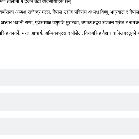
भ्रमण टोलीमा १ दर्जन बढी व्यवसायीहरू छन् ।
र्मसका अध्यक्ष राजेन्द्र मल्ल, नेपाल उद्योग परिसंघ अध्यक्ष विष्णु अग्रवाल र नेप
ध्यक्ष भवानी राणा, पूर्वअध्यक्ष पशुपति मुरारका, उपाध्यक्षद्वय अञ्जन श्रेष्ठ र राम
ह कार्की, भरत आचार्य, अम्बिकाप्रसाद पौडेल, विजयसिंह वैद्य र कपिलबस्तुको चन्