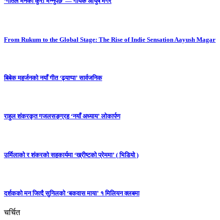
‘गीतले मनको कुरा भन्नुपर्छ’ — गायक आयुष मगर
From Rukum to the Global Stage: The Rise of Indie Sensation Aayush Magar
बिबेक महर्जनको नयाँ गीत ‘ढ्याप्पा’ सार्वजनिक
राहुल शंकरकृत गजलसङ्ग्रह ‘नयाँ अध्याय’ लोकार्पण
उर्मिलाको र शंकरको सहकार्यमा ‘ख्रीष्टको प्रेममा’ ( भिडियो )
दर्शकको मन जित्दै सुनिलको ‘बकवास माया’ १ मिलियन क्लबमा
चर्चित