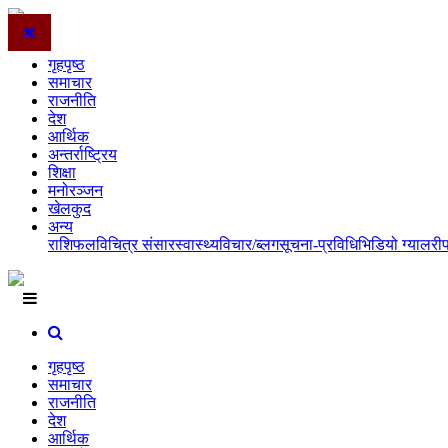
गृहपृष्ठ
समाचार
राजनीति
देश
आर्थिक
अन्तर्राष्ट्रिय
शिक्षा
मनोरञ्जन
खेलकुद
अन्य
राशिफल
विचित्र संसार
स्वास्थ्य
विचार/ब्लग
सूचना-प्रविधि
भिडियो ग्यालरी
गृहपृष्ठ
समाचार
राजनीति
देश
आर्थिक