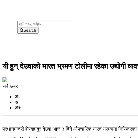
Search
यी हुन् देउवाको भारत भ्रमण टोलीमा रहेका उद्योगी व्
सबै खबर
अ-
अ
अ+
प्रधानमन्त्री शेरबहादुर देउवा आज ३ दिने औपचारिक भारत भ्रमणमा निस्किएक