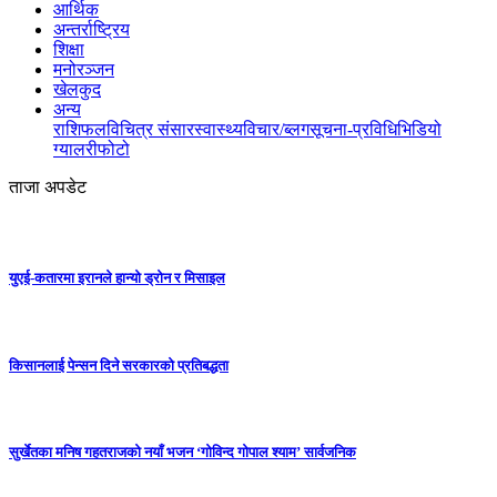
आर्थिक
अन्तर्राष्ट्रिय
शिक्षा
मनोरञ्जन
खेलकुद
अन्य
राशिफल
विचित्र संसार
स्वास्थ्य
विचार/ब्लग
सूचना-प्रविधि
भिडियो
ग्यालरी
फोटो
ताजा अपडेट
युएई-कतारमा इरानले हान्यो ड्रोन र मिसाइल
किसानलाई पेन्सन दिने सरकारको प्रतिबद्धता
सुर्खेतका मनिष गहतराजको नयाँ भजन ‘गोविन्द गोपाल श्याम’ सार्वजनिक