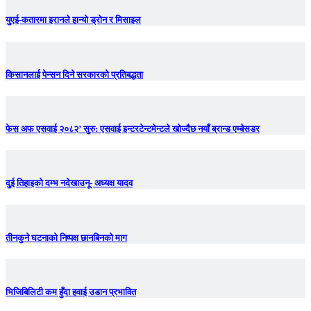
युएई-कतारमा इरानले हान्यो ड्रोन र मिसाइल
किसानलाई पेन्सन दिने सरकारको प्रतिबद्धता
फेस अफ एसवाई २०८२’ सुरु: एसवाई इन्टरटेन्टमेन्टले खोज्दैछ नयाँ ब्रान्ड एम्बेसडर
दुई तिहाइको दम्भ नदेखाउनू- अध्यक्ष यादव
तीनकुने घटनाकाे निष्पक्ष छानबिनकाे माग
भिजिबिलिटी कम हुँदा हवाई उडान प्रभावित