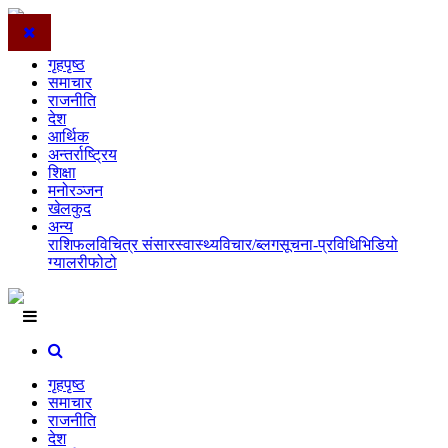
गृहपृष्ठ
समाचार
राजनीति
देश
आर्थिक
अन्तर्राष्ट्रिय
शिक्षा
मनोरञ्जन
खेलकुद
अन्य
राशिफल
विचित्र संसार
स्वास्थ्य
विचार/ब्लग
सूचना-प्रविधि
भिडियो
ग्यालरी
फोटो
गृहपृष्ठ
समाचार
राजनीति
देश