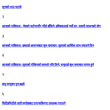
सुनको भाउ घट्याे
२
आजको राशिफल : मेषको पार्टनरसँग गाँठो बाँधिने, वृश्चिकलाई नयाँ घर, सवारी साधनकाे याेग
३
आजकाे राशिफल: वृषलाई आफन्तबाट शुभ समाचार, तुलाकाे आर्थिक लाभ ल्याउने दिन
४
आजको राशिफलः तुलाकाे रोकिएको कामले गति लिने, धनुलाई शुभ समाचार प्राप्त हुने
५
वायु प्रदूषण पुनःबढ्दै
६
सिटिइभिटीले सातै प्रदेशबाट ट्रान्सक्रिप्ट उपलब्ध गराउने