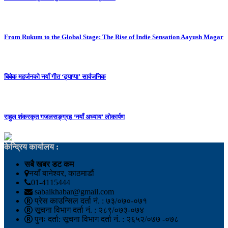
From Rukum to the Global Stage: The Rise of Indie Sensation Aayush Magar
बिबेक महर्जनको नयाँ गीत ‘ढ्याप्पा’ सार्वजनिक
राहुल शंकरकृत गजलसङ्ग्रह ‘नयाँ अध्याय’ लोकार्पण
केन्द्रिय कार्यालय :
सबै खबर डट कम
नयाँ बानेश्वर, काठमाडौं
01-4115444
sabaikhabar@gmail.com
प्रेस काउन्सिल दर्ता नं. : ७३/०७०-०७१
सूचना विभाग दर्ता नं. : २८९/०७३-०७४
पुनः दर्ता: सूचना विभाग दर्ता नं. : २६५२/०७७ -०७८