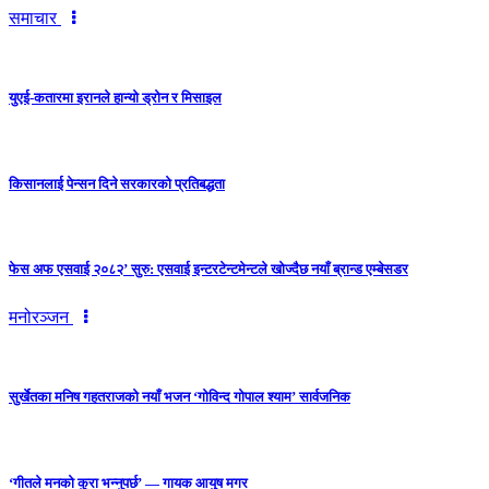
समाचार
युएई-कतारमा इरानले हान्यो ड्रोन र मिसाइल
किसानलाई पेन्सन दिने सरकारको प्रतिबद्धता
फेस अफ एसवाई २०८२’ सुरु: एसवाई इन्टरटेन्टमेन्टले खोज्दैछ नयाँ ब्रान्ड एम्बेसडर
मनोरञ्जन
सुर्खेतका मनिष गहतराजको नयाँ भजन ‘गोविन्द गोपाल श्याम’ सार्वजनिक
‘गीतले मनको कुरा भन्नुपर्छ’ — गायक आयुष मगर