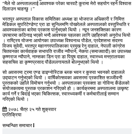
“मैले यो अस्पताललाई आवश्यक परेका चारवटै कुरामा मेरो सहयोग रहने विश्वास
दिलाउन चाहन्छु ।”
भरतपुर अस्पताल विकास समितिका अध्यक्ष डा भोजराज अधिकारी र निमित्त
मेडिकल सुपरिटेण्डेण्ट प्रा डा सुनिलमणि पोखरेलले अस्पतालको वस्तुस्थिति र
आवश्यकताका बारेमा प्रकाश पार्नुभएको थियो । न्यून जनशक्तिका कारण
उपचारमा कठिनाइ भएको भन्दै आवश्यक पहलका लागि उहाँहरुको अनुरोध थियो
। राष्ट्रिय योजना आयोगका उपाध्यक्ष विश्वनाथ पौडेल, प्रदेशसभा सदस्य
विजय सुवेदी, भरतपुर महानगरपालिकाका प्रमुख रेनु दाहाल, नेपाली कांग्रेस
चितवनका कार्यवाहक सभापति राजीव न्यौपाने, नेकपा (समाजवादी) का उपाध्यक्ष
कृष्णराज न्यौपाने, नाम्सका डिन प्रा डा पियुष दाहाल, स्वास्थ्य मन्त्रालयका
सहसचिव डा कृष्णप्रसाद पौडेललगायतले बोल्नुभएको थियो ।
सो अवसरमा ट्रमा एण्ड डाइग्नोस्टिक ब्लक भवन र कुरुवा भवनको दाहालले
उद्घाटन गर्नुभएको थियो । वार्षिकोत्सवका अवसरमा प्रकाशित सञ्जीवनी
पुस्तकको उहाँले विमोचन गर्नुभयो । अस्पतालका प्रवक्ता डा गोविन्द कँडेलको
संयोजकत्वमा पुस्तक प्रकाशन गरिएको हो । कार्यक्रममा अस्पतालमा उत्कृष्ट
कार्य गर्ने र बिदाई भएका चिकित्सक, स्वास्थ्यकर्मी र कर्मचारीलाई सम्मान
गरिएको थियो ।
२०७८ चैत्र २५ गते शुक्रवार
प्रतिक्रिया
सम्बन्धित समाचार