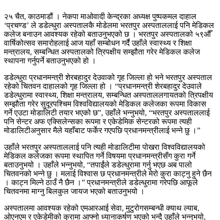
२५ चैत, काठमाडौं । नेकपा माओवादी केन्द्रका अध्यक्ष पुष्पकमल दाहाल
‘प्रचण्ड’ ले डडेल्धुरा अस्पतालकै मोडेलमा भरतपुर अस्पताललाई पनि मेडिकल
कलेज बनाउन आवश्यक रहेको बताउनुभएको छ । भरतपुर अस्पतालको ५९औँ
वार्षिकोत्सव समारोहलाई आज यहाँ सम्बोधन गर्दै उहाँले स्वास्थ्य र शिक्षा
मन्त्रालय, सम्बन्धित अस्पतालको त्रिपक्षीय सम्झौता गरेर मेडिकल कलेज
स्थापना गर्नुपर्ने बताउनुभएको हो ।
डडेल्धुरा प्रधानमन्त्री शेरबहादुर देउवाको गृह जिल्ला हो भने भरतपुर अस्पताल
रहेको चितवन दाहालको गृह जिल्ला हो । “प्रधानमन्त्री शेरबहादुर देउवाले
डडेल्धुरामा स्वास्थ्य, शिक्षा मन्त्रालय, सम्बन्धित अस्पताललगायतको त्रिपक्षीय
सम्झौता गरेर सुदूरपश्चिम विश्वविद्यालयको मेडिकल कलेजका रूपमा विकास
गर्ने एउटा मोडालिटी तयार भएको छ”, उहाँले भन्नुभयो, “भरतपुर अस्पताललाई
पनि सेन्टर अफ एक्सिलेन्सका रूपमा र एकेडेमिक सेन्टरको रूपमा त्यही
मोडालिटीअनुसार मैले यहाँबाट फर्केर गएपछि प्रधानमन्त्रीलाई भन्ने छु ।”
उहाँले भरतपुर अस्पताललाई पनि त्यही मोडालिटीमा पोखरा विश्वविद्यालयको
मेडिकल कलेजका रूपमा स्थापित गर्ने विषयमा प्रधानमन्त्रीसँग कुरा गर्ने
बताउनुभयो । उहाँले भन्नुभयो, “तपाईंले डडेल्धुरामा गर्नु भएछ अब पालो
चितवनको भन्ने छु । मलाई विश्वास छ प्रधानमन्त्रीले मेरो कुरा काट्नु हुने छैन
। काट्न मिल्ने ठाउँ नै छैन ।” प्रधानमन्त्रीले डडेल्धुरामा गरेपछि आफूले
चितवनमा माग्नु बिलकुल जायज भएको बताउनुभयो ।
अस्पतालमा आवश्यक रहेको एमआरआई सेवा, मुटुरोगसम्बन्धी क्याथ ल्याब,
ओएनएम र एकेडेमीको कुरामा आफ्नो ध्यानाकर्षण भएको भन्दै उहाँले भन्नुभयो,