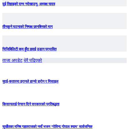
दुई तिहाइको दम्भ नदेखाउनू- अध्यक्ष यादव
तीनकुने घटनाकाे निष्पक्ष छानबिनकाे माग
भिजिबिलिटी कम हुँदा हवाई उडान प्रभावित
ताजा अपडेट
धेरै पढिएको
युएई-कतारमा इरानले हान्यो ड्रोन र मिसाइल
किसानलाई पेन्सन दिने सरकारको प्रतिबद्धता
सुर्खेतका मनिष गहतराजको नयाँ भजन ‘गोविन्द गोपाल श्याम’ सार्वजनिक