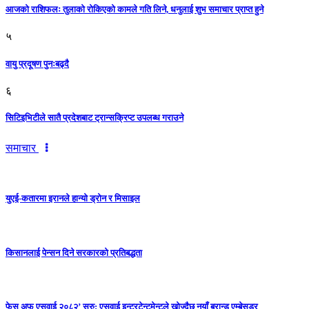
आजको राशिफलः तुलाकाे रोकिएको कामले गति लिने, धनुलाई शुभ समाचार प्राप्त हुने
५
वायु प्रदूषण पुनःबढ्दै
६
सिटिइभिटीले सातै प्रदेशबाट ट्रान्सक्रिप्ट उपलब्ध गराउने
समाचार
युएई-कतारमा इरानले हान्यो ड्रोन र मिसाइल
किसानलाई पेन्सन दिने सरकारको प्रतिबद्धता
फेस अफ एसवाई २०८२’ सुरु: एसवाई इन्टरटेन्टमेन्टले खोज्दैछ नयाँ ब्रान्ड एम्बेसडर