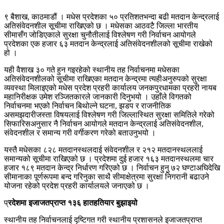
९ बैशाख, काठमाडौं । मधेस प्रदेशका ५० प्रतिशतभन्दा बढी मतदान केन्द्रलाई
अतिसंवेदनशील सूचीमा राखिएको छ । मधेसका आठवटै जिल्ला भारतीय
सीमासँग जोडिएकाले सुरक्षा चुनौतीलाई विश्लेषण गरी निर्वाचन आयोगले
प्रदेशका एक हजार ६३ मतदान केन्द्रलाई अतिसंवेदनशीलको सूचीमा राखेको
हो ।
यही वैशाख ३० गते हुन गइरहेको स्थानीय तह निर्वाचनमा मधेसका
अतिसंवेदनशीलको सूचीमा राखिएका मतदान केन्द्रमा त्यहीअनुरुपको सुरक्षा
व्यवस्था मिलाइएको मधेस प्रदेश प्रहरी कार्यालय जनकपुरधामका प्रहरी नायब
महानिरीक्षक उमेश रञ्जितकारले जानकारी दिनुभयो । उहाँले विगतको
निर्वाचनमा भएको निर्वाचन बिथोल्ने घटना, झडप र राजनीतिक
असमझदारीजस्ता विषयलाई विश्लेषण गरी जिल्लास्थित सुरक्षा समितिले गरेको
सिफारिसअनुसार नै निर्वाचन आयोगले मतदान केन्द्रलाई अतिसंवेदनशील,
संवेदनशील र समान्य गरी वर्गीकरण गरेको बताउनुभयो ।
यस्तै मधेसका ८२८ मतदानस्थलदाई संवेदनशील र २१२ मतदानस्थललाई
समान्यको सूचीमा राखिएको छ । प्रदेशमा दुई हजार १६३ मतदानस्थलमा चार
हजार १८९ मतदान केन्द्र निर्धारण गरिएको छ । निर्वाचन हुनु ७२ घण्टाअघिदेखि
सीमानाका पूर्णरूपमा बन्द गरिनुका साथै सीमाक्षेत्रमा सुरक्षा निगरानी बढाउने
योजना रहेको प्रदेश प्रहरी कार्यालयले जनाएको छ ।
प्
रदेशमा इजाजतप्राप्त १३६ हातहतियार बुझाइयो
स्थानीय तह निर्वाचनलाई दृष्टिगत गरी स्थानीय प्रशासनले इजाजतप्राप्त