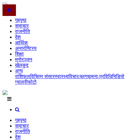
गृहपृष्ठ
समाचार
राजनीति
देश
आर्थिक
अन्तर्राष्ट्रिय
शिक्षा
मनोरञ्जन
खेलकुद
अन्य
राशिफल
विचित्र संसार
स्वास्थ्य
विचार/ब्लग
सूचना-प्रविधि
भिडियो
ग्यालरी
फोटो
गृहपृष्ठ
समाचार
राजनीति
देश