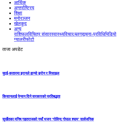
आर्थिक
अन्तर्राष्ट्रिय
शिक्षा
मनोरञ्जन
खेलकुद
अन्य
राशिफल
विचित्र संसार
स्वास्थ्य
विचार/ब्लग
सूचना-प्रविधि
भिडियो
ग्यालरी
फोटो
ताजा अपडेट
युएई-कतारमा इरानले हान्यो ड्रोन र मिसाइल
किसानलाई पेन्सन दिने सरकारको प्रतिबद्धता
सुर्खेतका मनिष गहतराजको नयाँ भजन ‘गोविन्द गोपाल श्याम’ सार्वजनिक