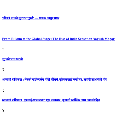
‘गीतले मनको कुरा भन्नुपर्छ’ — गायक आयुष मगर
From Rukum to the Global Stage: The Rise of Indie Sensation Aayush Magar
१
सुनको भाउ घट्याे
२
आजको राशिफल : मेषको पार्टनरसँग गाँठो बाँधिने, वृश्चिकलाई नयाँ घर, सवारी साधनकाे याेग
३
आजकाे राशिफल: वृषलाई आफन्तबाट शुभ समाचार, तुलाकाे आर्थिक लाभ ल्याउने दिन
४