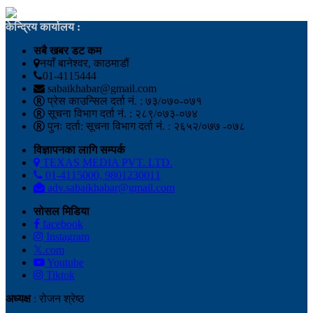
केन्द्रिय कार्यालय :
सबै खबर डट कम
नयाँ बानेश्वर, काठमाडौं
01-4115444
sabaikhabar@gmail.com
प्रेस काउन्सिल दर्ता नं. : ७३/०७०-०७१
सूचना विभाग दर्ता नं. : २८९/०७३-०७४
पुनः दर्ता: सूचना विभाग दर्ता नं. : २६५२/०७७ -०७८
विज्ञापनका लागि सम्पर्क
TEXAS MEDIA PVT. LTD.
01-4115000, 9801230011
adv.sabaikhabar@gmail.com
सोसल मिडिया
facebook
Instagram
𝕏.com
Youtube
Tiktok
अध्यक्ष
: रोजन श्रेष्ठ