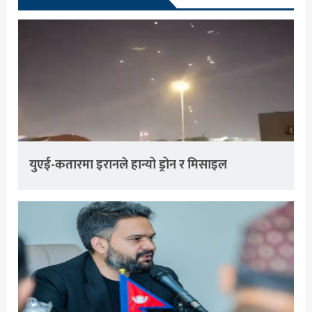
युएई-कतारमा इरानले हान्यो ड्रोन र मिसाइल