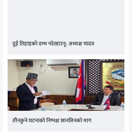
दुई तिहाइको दम्भ नदेखाउनू- अध्यक्ष यादव
तीनकुने घटनाकाे निष्पक्ष छानबिनकाे माग