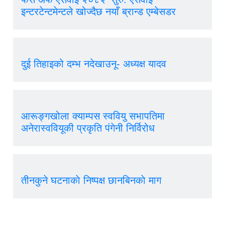
इन्टरटेन्टमेन्टले खोज्दैछ नयाँ ब्रान्ड एम्बेसडर
दुई तिहाइको दम्भ नदेखाउनू- अध्यक्ष यादव
आरूङ्गखोला क्याम्पस स्ववियु सभापतिमा
अनेरास्ववियूकी प्रकृति पंगेनी निर्विरोध
तीनकुने घटनाकाे निष्पक्ष छानबिनकाे माग