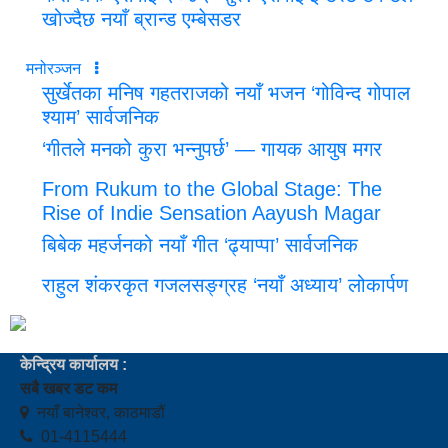
खोज्दैछ नयाँ ब्रान्ड एम्बेसडर
मनोरञ्जन
सुर्खेतका मनिष गहतराजको नयाँ भजन ‘गोविन्द गोपाल
श्याम’ सार्वजनिक
‘गीतले मनको कुरा भन्नुपर्छ’ — गायक आयुष मगर
From Rukum to the Global Stage: The
Rise of Indie Sensation Aayush Magar
बिबेक महर्जनको नयाँ गीत ‘ढ्याप्पा’ सार्वजनिक
राहुल शंकरकृत गजलसङ्ग्रह ‘नयाँ अध्याय’ लोकार्पण
केन्द्रिय कार्यालय :
सबै खबर डट कम
नयाँ बानेश्वर, काठमाडौं
01-4115444