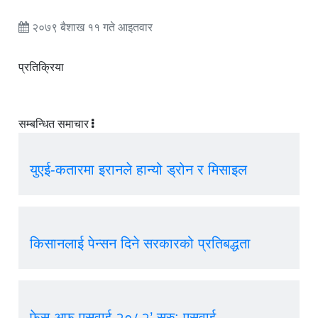
२०७९ बैशाख ११ गते आइतवार
प्रतिक्रिया
सम्बन्धित समाचार
युएई-कतारमा इरानले हान्यो ड्रोन र मिसाइल
किसानलाई पेन्सन दिने सरकारको प्रतिबद्धता
फेस अफ एसवाई २०८२’ सुरु: एसवाई