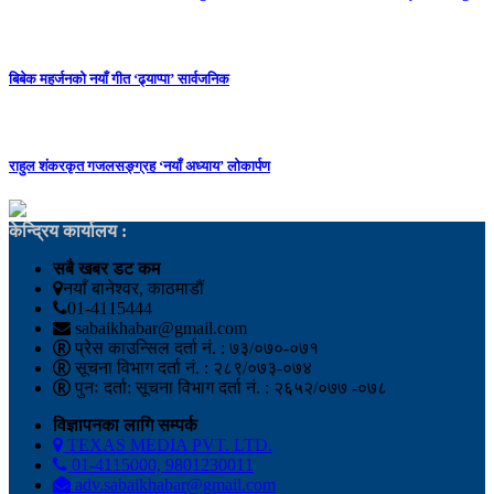
बिबेक महर्जनको नयाँ गीत ‘ढ्याप्पा’ सार्वजनिक
राहुल शंकरकृत गजलसङ्ग्रह ‘नयाँ अध्याय’ लोकार्पण
केन्द्रिय कार्यालय :
सबै खबर डट कम
नयाँ बानेश्वर, काठमाडौं
01-4115444
sabaikhabar@gmail.com
प्रेस काउन्सिल दर्ता नं. : ७३/०७०-०७१
सूचना विभाग दर्ता नं. : २८९/०७३-०७४
पुनः दर्ता: सूचना विभाग दर्ता नं. : २६५२/०७७ -०७८
विज्ञापनका लागि सम्पर्क
TEXAS MEDIA PVT. LTD.
01-4115000, 9801230011
adv.sabaikhabar@gmail.com