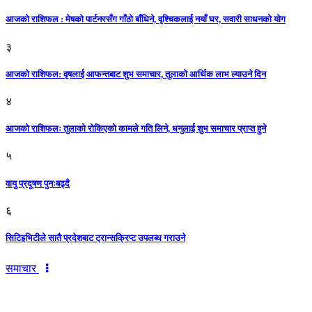
आजको राशिफल : मेषको पार्टनरसँग गाँठो बाँधिने, वृश्चिकलाई नयाँ घर, सवारी साधनकाे याेग
३
आजकाे राशिफल: वृषलाई आफन्तबाट शुभ समाचार, तुलाकाे आर्थिक लाभ ल्याउने दिन
४
आजको राशिफलः तुलाकाे रोकिएको कामले गति लिने, धनुलाई शुभ समाचार प्राप्त हुने
५
वायु प्रदूषण पुनःबढ्दै
६
सिटिइभिटीले सातै प्रदेशबाट ट्रान्सक्रिप्ट उपलब्ध गराउने
समाचार