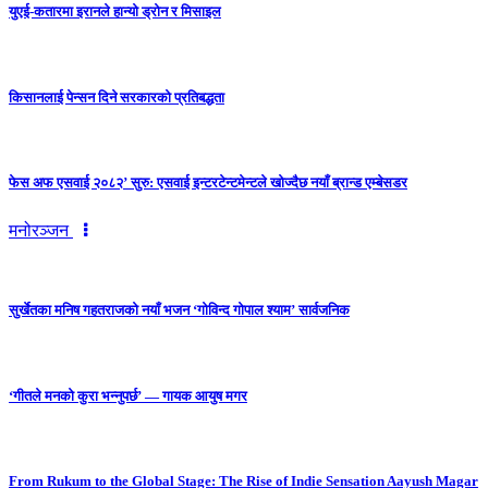
युएई-कतारमा इरानले हान्यो ड्रोन र मिसाइल
किसानलाई पेन्सन दिने सरकारको प्रतिबद्धता
फेस अफ एसवाई २०८२’ सुरु: एसवाई इन्टरटेन्टमेन्टले खोज्दैछ नयाँ ब्रान्ड एम्बेसडर
मनोरञ्जन
सुर्खेतका मनिष गहतराजको नयाँ भजन ‘गोविन्द गोपाल श्याम’ सार्वजनिक
‘गीतले मनको कुरा भन्नुपर्छ’ — गायक आयुष मगर
From Rukum to the Global Stage: The Rise of Indie Sensation Aayush Magar