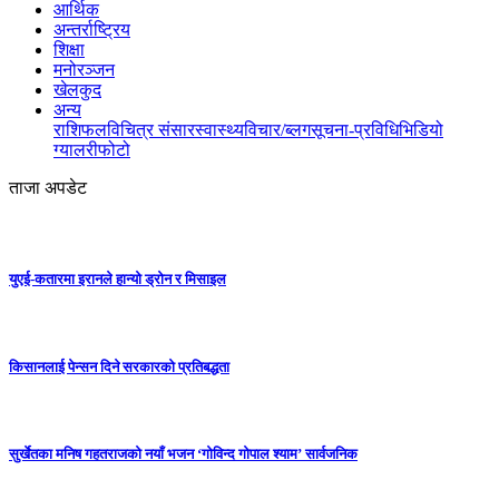
आर्थिक
अन्तर्राष्ट्रिय
शिक्षा
मनोरञ्जन
खेलकुद
अन्य
राशिफल
विचित्र संसार
स्वास्थ्य
विचार/ब्लग
सूचना-प्रविधि
भिडियो
ग्यालरी
फोटो
ताजा अपडेट
युएई-कतारमा इरानले हान्यो ड्रोन र मिसाइल
किसानलाई पेन्सन दिने सरकारको प्रतिबद्धता
सुर्खेतका मनिष गहतराजको नयाँ भजन ‘गोविन्द गोपाल श्याम’ सार्वजनिक