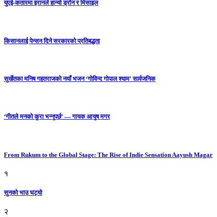
युएई-कतारमा इरानले हान्यो ड्रोन र मिसाइल
किसानलाई पेन्सन दिने सरकारको प्रतिबद्धता
सुर्खेतका मनिष गहतराजको नयाँ भजन ‘गोविन्द गोपाल श्याम’ सार्वजनिक
‘गीतले मनको कुरा भन्नुपर्छ’ — गायक आयुष मगर
From Rukum to the Global Stage: The Rise of Indie Sensation Aayush Magar
१
सुनको भाउ घट्याे
२