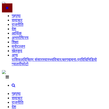
गृहपृष्ठ
समाचार
राजनीति
देश
आर्थिक
अन्तर्राष्ट्रिय
शिक्षा
मनोरञ्जन
खेलकुद
अन्य
राशिफल
विचित्र संसार
स्वास्थ्य
विचार/ब्लग
सूचना-प्रविधि
भिडियो
ग्यालरी
फोटो
गृहपृष्ठ
समाचार
राजनीति
देश