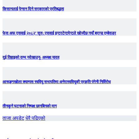
किसानलाई पेन्सन दिने सरकारको प्रतिबद्धता
फेस अफ एसवाई २०८२’ सुरु: एसवाई इन्टरटेन्टमेन्टले खोज्दैछ नयाँ ब्रान्ड एम्बेसडर
दुई तिहाइको दम्भ नदेखाउनू- अध्यक्ष यादव
आरूङ्गखोला क्याम्पस स्ववियु सभापतिमा अनेरास्ववियूकी प्रकृति पंगेनी निर्विरोध
तीनकुने घटनाकाे निष्पक्ष छानबिनकाे माग
ताजा अपडेट
धेरै पढिएको