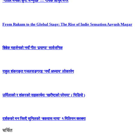
‘गीतले मनको कुरा भन्नुपर्छ’ — गायक आयुष मगर
From Rukum to the Global Stage: The Rise of Indie Sensation Aayush Magar
बिबेक महर्जनको नयाँ गीत ‘ढ्याप्पा’ सार्वजनिक
राहुल शंकरकृत गजलसङ्ग्रह ‘नयाँ अध्याय’ लोकार्पण
उर्मिलाको र शंकरको सहकार्यमा ‘ख्रीष्टको प्रेममा’ ( भिडियो )
दर्शकको मन जित्दै सुनिलको ‘बकवास माया’ १ मिलियन क्लबमा
चर्चित