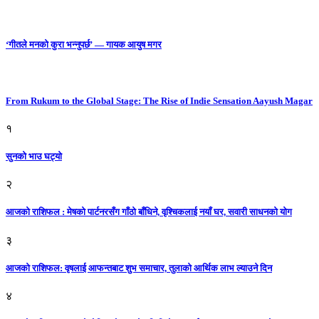
‘गीतले मनको कुरा भन्नुपर्छ’ — गायक आयुष मगर
From Rukum to the Global Stage: The Rise of Indie Sensation Aayush Magar
१
सुनको भाउ घट्याे
२
आजको राशिफल : मेषको पार्टनरसँग गाँठो बाँधिने, वृश्चिकलाई नयाँ घर, सवारी साधनकाे याेग
३
आजकाे राशिफल: वृषलाई आफन्तबाट शुभ समाचार, तुलाकाे आर्थिक लाभ ल्याउने दिन
४