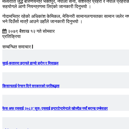
मध्यराति जुद्ध बारुणयन्त्र भक्तपुर, नेपाली सेना, सशस्त्र प्रहरी र नेपाल प्
सहयोगले आगो नियन्त्रणमा लिएको जानकारी दिनुभयो ।
गोदामभित्र रहेको अधिकांश केमिकल, मेसिनरी सामानलगायतका सामान जलेर नष्ट 
भने दिउँसो मात्रै आउने उहाँले जानकारी दिनुभयो ।
२०७९ बैशाख १२ गते सोमवार
प्रतिक्रिया
सम्बन्धित समाचार
युएई-कतारमा इरानले हान्यो ड्रोन र मिसाइल
किसानलाई पेन्सन दिने सरकारको प्रतिबद्धता
फेस अफ एसवाई २०८२’ सुरु: एसवाई इन्टरटेन्टमेन्टले खोज्दैछ नयाँ ब्रान्ड एम्बेसडर