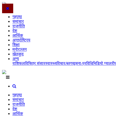
गृहपृष्ठ
समाचार
राजनीति
देश
आर्थिक
अन्तर्राष्ट्रिय
शिक्षा
मनोरञ्जन
खेलकुद
अन्य
राशिफल
विचित्र संसार
स्वास्थ्य
विचार/ब्लग
सूचना-प्रविधि
भिडियो ग्यालरी
गृहपृष्ठ
समाचार
राजनीति
देश
आर्थिक