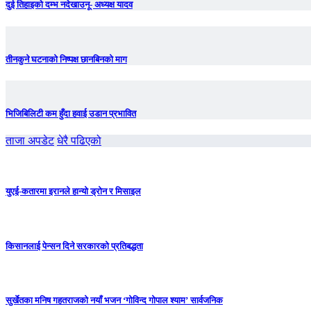
दुई तिहाइको दम्भ नदेखाउनू- अध्यक्ष यादव
तीनकुने घटनाकाे निष्पक्ष छानबिनकाे माग
भिजिबिलिटी कम हुँदा हवाई उडान प्रभावित
ताजा अपडेट
धेरै पढिएको
युएई-कतारमा इरानले हान्यो ड्रोन र मिसाइल
किसानलाई पेन्सन दिने सरकारको प्रतिबद्धता
सुर्खेतका मनिष गहतराजको नयाँ भजन ‘गोविन्द गोपाल श्याम’ सार्वजनिक