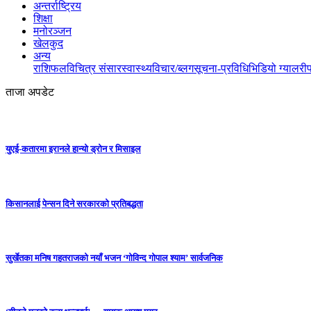
अन्तर्राष्ट्रिय
शिक्षा
मनोरञ्जन
खेलकुद
अन्य
राशिफल
विचित्र संसार
स्वास्थ्य
विचार/ब्लग
सूचना-प्रविधि
भिडियो ग्यालरी
ताजा अपडेट
युएई-कतारमा इरानले हान्यो ड्रोन र मिसाइल
किसानलाई पेन्सन दिने सरकारको प्रतिबद्धता
सुर्खेतका मनिष गहतराजको नयाँ भजन ‘गोविन्द गोपाल श्याम’ सार्वजनिक