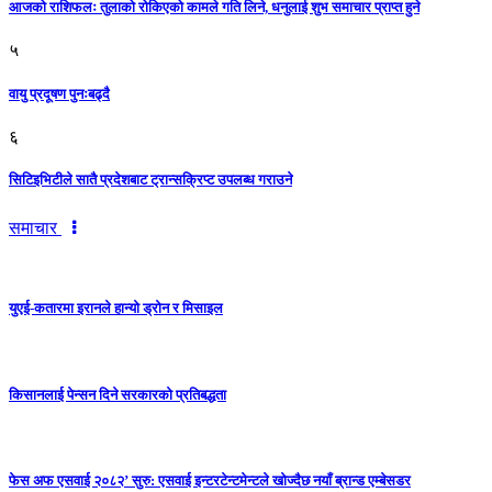
आजको राशिफलः तुलाकाे रोकिएको कामले गति लिने, धनुलाई शुभ समाचार प्राप्त हुने
५
वायु प्रदूषण पुनःबढ्दै
६
सिटिइभिटीले सातै प्रदेशबाट ट्रान्सक्रिप्ट उपलब्ध गराउने
समाचार
युएई-कतारमा इरानले हान्यो ड्रोन र मिसाइल
किसानलाई पेन्सन दिने सरकारको प्रतिबद्धता
फेस अफ एसवाई २०८२’ सुरु: एसवाई इन्टरटेन्टमेन्टले खोज्दैछ नयाँ ब्रान्ड एम्बेसडर