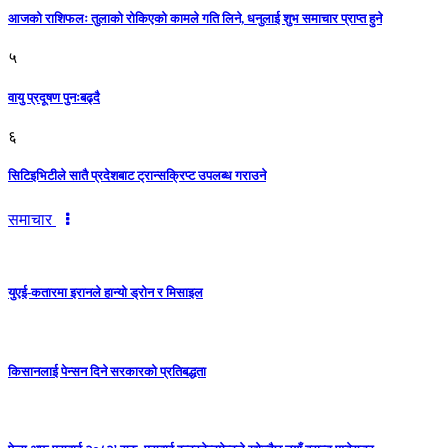
आजको राशिफलः तुलाकाे रोकिएको कामले गति लिने, धनुलाई शुभ समाचार प्राप्त हुने
५
वायु प्रदूषण पुनःबढ्दै
६
सिटिइभिटीले सातै प्रदेशबाट ट्रान्सक्रिप्ट उपलब्ध गराउने
समाचार
युएई-कतारमा इरानले हान्यो ड्रोन र मिसाइल
किसानलाई पेन्सन दिने सरकारको प्रतिबद्धता