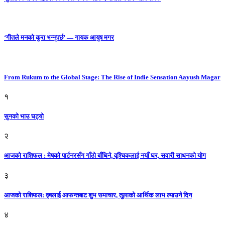
‘गीतले मनको कुरा भन्नुपर्छ’ — गायक आयुष मगर
From Rukum to the Global Stage: The Rise of Indie Sensation Aayush Magar
१
सुनको भाउ घट्याे
२
आजको राशिफल : मेषको पार्टनरसँग गाँठो बाँधिने, वृश्चिकलाई नयाँ घर, सवारी साधनकाे याेग
३
आजकाे राशिफल: वृषलाई आफन्तबाट शुभ समाचार, तुलाकाे आर्थिक लाभ ल्याउने दिन
४