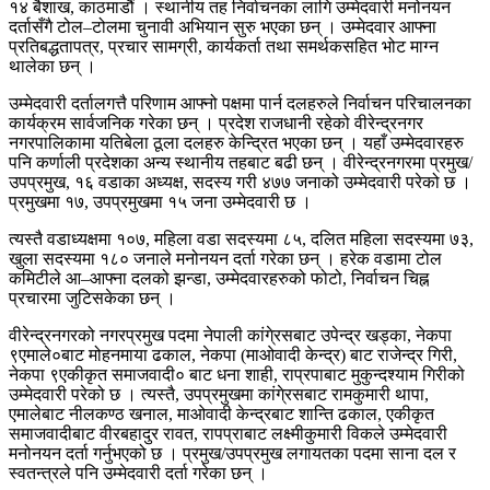
१४ बैशाख, काठमाडौं । स्थानीय तह निर्वाचनका लागि उम्मेदवारी मनोनयन
दर्तासँगै टोल–टोलमा चुनावी अभियान सुरु भएका छन् । उम्मेदवार आफ्ना
प्रतिबद्धतापत्र, प्रचार सामग्री, कार्यकर्ता तथा समर्थकसहित भोट माग्न
थालेका छन् ।
उम्मेदवारी दर्तालगत्तै परिणाम आफ्नो पक्षमा पार्न दलहरुले निर्वाचन परिचालनका
कार्यक्रम सार्वजनिक गरेका छन् । प्रदेश राजधानी रहेको वीरेन्द्रनगर
नगरपालिकामा यतिबेला ठूला दलहरु केन्द्रित भएका छन् । यहाँ उम्मेदवारहरु
पनि कर्णाली प्रदेशका अन्य स्थानीय तहबाट बढी छन् । वीरेन्द्रनगरमा प्रमुख/
उपप्रमुख, १६ वडाका अध्यक्ष, सदस्य गरी ४७७ जनाको उम्मेदवारी परेको छ ।
प्रमुखमा १७, उपप्रमुखमा १५ जना उम्मेदवारी छ ।
त्यस्तै वडाध्यक्षमा १०७, महिला वडा सदस्यमा ८५, दलित महिला सदस्यमा ७३,
खुला सदस्यमा १८० जनाले मनोनयन दर्ता गरेका छन् । हरेक वडामा टोल
कमिटीले आ–आफ्ना दलको झन्डा, उम्मेदवारहरुको फोटो, निर्वाचन चिह्न
प्रचारमा जुटिसकेका छन् ।
वीरेन्द्रनगरको नगरप्रमुख पदमा नेपाली कांगे्रसबाट उपेन्द्र खड्का, नेकपा
९एमाले०बाट मोहनमाया ढकाल, नेकपा (माओवादी केन्द्र) बाट राजेन्द्र गिरी,
नेकपा ९एकीकृत समाजवादी० बाट धना शाही, राप्रपाबाट मुकुन्दश्याम गिरीको
उम्मेदवारी परेको छ । त्यस्तै, उपप्रमुखमा कांगे्रसबाट रामकुमारी थापा,
एमालेबाट नीलकण्ठ खनाल, माओवादी केन्द्रबाट शान्ति ढकाल, एकीकृत
समाजवादीबाट वीरबहादुर रावत, रापप्राबाट लक्ष्मीकुमारी विकले उम्मेदवारी
मनोनयन दर्ता गर्नुभएको छ । प्रमुख/उपप्रमुख लगायतका पदमा साना दल र
स्वतन्त्रले पनि उम्मेदवारी दर्ता गरेका छन् ।