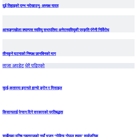
दुई तिहाइको दम्भ नदेखाउनू- अध्यक्ष यादव
आरूङ्गखोला क्याम्पस स्ववियु सभापतिमा अनेरास्ववियूकी प्रकृति पंगेनी निर्विरोध
तीनकुने घटनाकाे निष्पक्ष छानबिनकाे माग
ताजा अपडेट
धेरै पढिएको
युएई-कतारमा इरानले हान्यो ड्रोन र मिसाइल
किसानलाई पेन्सन दिने सरकारको प्रतिबद्धता
सुर्खेतका मनिष गहतराजको नयाँ भजन ‘गोविन्द गोपाल श्याम’ सार्वजनिक