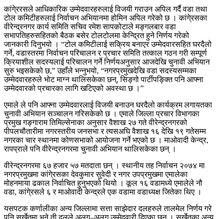
कांगे्ररसले आधिकारिक उम्मेदवारहरुलाई विजयी गराउन अपिल गर्दै वडा तथा
टोल कमिटीहरुलाई निर्वाचन अभियानमा होमिन अपिल गरेको छ । कांगे्रसका
वीरेन्द्रनगर कार्य समिति सचिव रमेश सापकोटाले मङ्गलबार वडा
सभापतिहरुसहितको बैठक बसेर टोलटोलमा केन्द्रित हुने निर्णय गरेको
जानकारी दिनुभयो । “टोल कमिटीलाई सक्रिय बनाएर उम्मेदवारसहित घरदैलो
गर्ने, वडास्तरमा निर्वाचन परिचालन र प्रचार समिति तत्काल गठन गरी सम्पूर्ण
क्रियाशील सदस्यलाई परिचालन गर्ने निर्णयअनुसार आजदेखि चुनावी अभियान
सुरु भइसकेको छ,” उहाँले भन्नुभयो, “नगरप्रमुखदेखि वडा सदस्यसम्मका
उम्मेदवारहरुले भोट माग्न थालिसकेका छन्, सिङ्गो पार्टीपङ्क्ति पनि आफ्ना
उम्मेदवारको प्रचारका लागि खटिएको अवस्था छ ।”
एमाले ले पनि आफ्ना उम्मेदवारलाई विजयी बनाउन घरदैलो कार्यक्रम लगायतका
चुनावी अभियान सञ्चालन गरिसकेको छ । एमाले जिल्ला प्रचार विभागका
प्रमुख गङ्गाराम तिमिल्सेनाका अनुसार वैशाख २७ गते वीरेन्द्रनगरको
पीपलचौतारीमा नगरस्तरीय जनसभा र त्यसअघि वैशाख १६ देखि १९ गतेसम्म
नगरका चार स्थानमा कोणसभाको आयोजना गर्ने भएको छ । माओवादी केन्द्र,
रापप्राले पनि वीरेन्द्रनगरमा चुनावी अभियान थालिसकेका छन् ।
वीरेन्द्रनगरमा ६७ हजार ५७ मतदाता छन् । स्थानीय तह निर्वाचन २०७४ मा
नगरप्रमुखमा कांगे्रसका देवकुमार सुवेदी र नगर उपप्रमुखमा एमालेका
मोहनमाया ढकाल निर्वाचित हुनुभएको थियो । कूल १६ वडामध्ये एमालेले नौ
वडा, कांगे्रसले ६ र माओवादी केन्द्रले एक वडामा वडाध्यक्ष जितेका थिए ।
यसपटक कर्णालीका अन्य जिल्लामा सत्ता साझेदार दलहरुले तालमेल निर्णय गरे
पनि सुर्खेतमा भने ती दलले अलग–अलग उम्मेदवारी दिएका छन् । सुर्खेतका अन्य