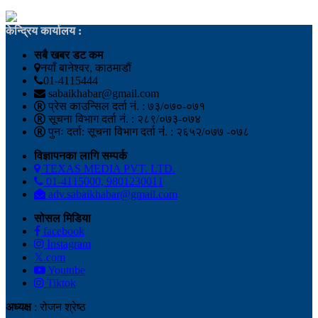
केन्द्रिय कार्यालय :
सबै खबर डट कम
नयाँ बानेश्वर, काठमाडौं
01-4115444
sabaikhabar@gmail.com
प्रेस काउन्सिल दर्ता नं. : ७३/०७०-०७१
सूचना विभाग दर्ता नं. : २८९/०७३-०७४
पुनः दर्ता: सूचना विभाग दर्ता नं. : २६५२/०७७ -०७८
विज्ञापनका लागि सम्पर्क
TEXAS MEDIA PVT. LTD.
01-4115000, 9801230011
adv.sabaikhabar@gmail.com
सोसल मिडिया
facebook
Instagram
𝕏.com
Youtube
Tiktok
अध्यक्ष
: रोजन श्रेष्ठ