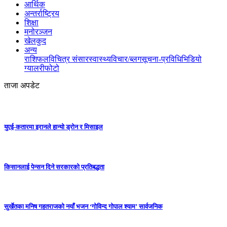
आर्थिक
अन्तर्राष्ट्रिय
शिक्षा
मनोरञ्जन
खेलकुद
अन्य
राशिफल
विचित्र संसार
स्वास्थ्य
विचार/ब्लग
सूचना-प्रविधि
भिडियो
ग्यालरी
फोटो
ताजा अपडेट
युएई-कतारमा इरानले हान्यो ड्रोन र मिसाइल
किसानलाई पेन्सन दिने सरकारको प्रतिबद्धता
सुर्खेतका मनिष गहतराजको नयाँ भजन ‘गोविन्द गोपाल श्याम’ सार्वजनिक