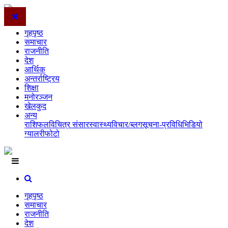
गृहपृष्ठ
समाचार
राजनीति
देश
आर्थिक
अन्तर्राष्ट्रिय
शिक्षा
मनोरञ्जन
खेलकुद
अन्य
राशिफल
विचित्र संसार
स्वास्थ्य
विचार/ब्लग
सूचना-प्रविधि
भिडियो
ग्यालरी
फोटो
गृहपृष्ठ
समाचार
राजनीति
देश