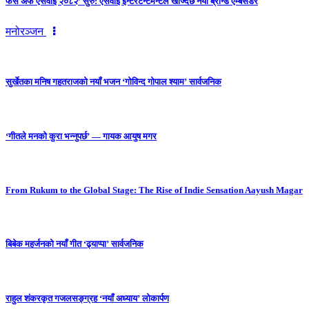
फेस अफ एसवाई २०८२’ सुरु: एसवाई इन्टरटेन्टमेन्टले खोज्दैछ नयाँ ब्रान्ड एम्बेसडर
मनोरञ्जन
सुर्खेतका मनिष गहतराजको नयाँ भजन ‘गोविन्द गोपाल श्याम’ सार्वजनिक
‘गीतले मनको कुरा भन्नुपर्छ’ — गायक आयुष मगर
From Rukum to the Global Stage: The Rise of Indie Sensation Aayush Magar
बिबेक महर्जनको नयाँ गीत ‘ढ्याप्पा’ सार्वजनिक
राहुल शंकरकृत गजलसङ्ग्रह ‘नयाँ अध्याय’ लोकार्पण