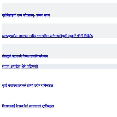
दुई तिहाइको दम्भ नदेखाउनू- अध्यक्ष यादव
आरूङ्गखोला क्याम्पस स्ववियु सभापतिमा अनेरास्ववियूकी प्रकृति पंगेनी निर्विरोध
तीनकुने घटनाकाे निष्पक्ष छानबिनकाे माग
ताजा अपडेट
धेरै पढिएको
युएई-कतारमा इरानले हान्यो ड्रोन र मिसाइल
किसानलाई पेन्सन दिने सरकारको प्रतिबद्धता