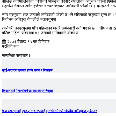
वालिङ नगरपालिकाका निर्वाचन अधिकृत उदवीर नेपालीका अनुसार नेकपा (एमाले), नेपाल
मङ्गोल नेशनल अर्गनाइजेसन र स्वतन्त्रबाट उम्मेदवारी परेको छ । दलहरुले नगर प
नगर प्रमुखमा आठ जनाको उम्मेदवारी परेको छ भने महिलाको सङ्ख्या शून्य छ । एम
निर्वाचन अधिकृत नेपालीले बताउनुभयो ।
त्यसैगरी उपप्रमुखमा पाँच महिलाको मात्रै उम्मेदवारी दर्ता भएको छ । चौध वडा
दलित महिला सदस्यमा ४३ जनाको उम्मेदवारी परेको छ ।
२०७९ बैशाख १५ गते बिहिवार
प्रतिक्रिया
सम्बन्धित समाचार
युएई-कतारमा इरानले हान्यो ड्रोन र मिसाइल
किसानलाई पेन्सन दिने सरकारको प्रतिबद्धता
फेस अफ एसवाई २०८२’ सुरु: एसवाई इन्टरटेन्टमेन्टले खोज्दैछ नयाँ ब्रान्ड एम्बेसडर