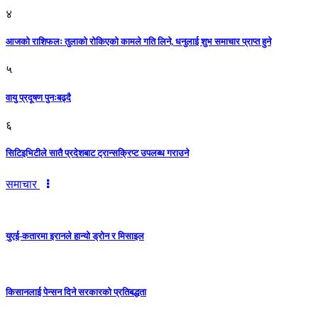
४
आजको राशिफलः तुलाकाे रोकिएको कामले गति लिने, धनुलाई शुभ समाचार प्राप्त हुने
५
वायु प्रदूषण पुनःबढ्दै
६
सिटिइभिटीले सातै प्रदेशबाट ट्रान्सक्रिप्ट उपलब्ध गराउने
समाचार
युएई-कतारमा इरानले हान्यो ड्रोन र मिसाइल
किसानलाई पेन्सन दिने सरकारको प्रतिबद्धता