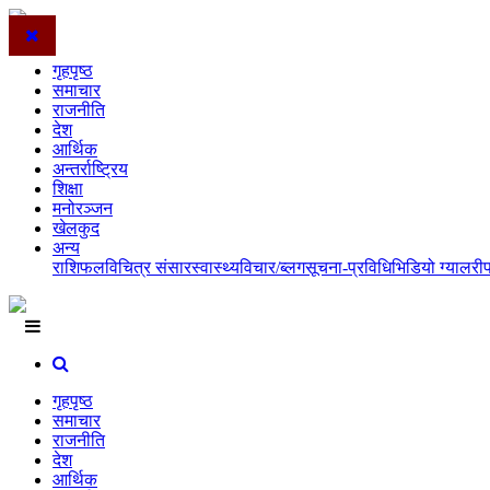
गृहपृष्ठ
समाचार
राजनीति
देश
आर्थिक
अन्तर्राष्ट्रिय
शिक्षा
मनोरञ्जन
खेलकुद
अन्य
राशिफल
विचित्र संसार
स्वास्थ्य
विचार/ब्लग
सूचना-प्रविधि
भिडियो ग्यालरी
गृहपृष्ठ
समाचार
राजनीति
देश
आर्थिक