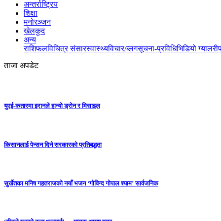
अन्तर्राष्ट्रिय
शिक्षा
मनोरञ्जन
खेलकुद
अन्य
राशिफल
विचित्र संसार
स्वास्थ्य
विचार/ब्लग
सूचना-प्रविधि
भिडियो ग्यालरी
ताजा अपडेट
युएई-कतारमा इरानले हान्यो ड्रोन र मिसाइल
किसानलाई पेन्सन दिने सरकारको प्रतिबद्धता
सुर्खेतका मनिष गहतराजको नयाँ भजन ‘गोविन्द गोपाल श्याम’ सार्वजनिक