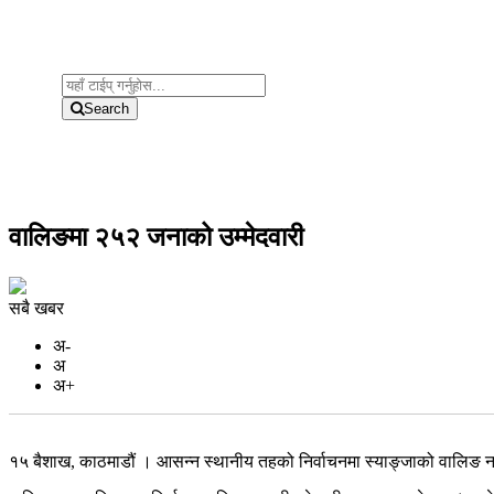
Search
वालिङमा २५२ जनाको उम्मेदवारी
सबै खबर
अ-
अ
अ+
१५ बैशाख, काठमाडौं । आसन्न स्थानीय तहको निर्वाचनमा स्याङ्जाको वालिङ नग