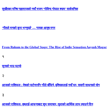
सुर्खेतका मनिष गहतराजको नयाँ भजन ‘गोविन्द गोपाल श्याम’ सार्वजनिक
‘गीतले मनको कुरा भन्नुपर्छ’ — गायक आयुष मगर
From Rukum to the Global Stage: The Rise of Indie Sensation Aayush Magar
१
सुनको भाउ घट्याे
२
आजको राशिफल : मेषको पार्टनरसँग गाँठो बाँधिने, वृश्चिकलाई नयाँ घर, सवारी साधनकाे याेग
३
आजकाे राशिफल: वृषलाई आफन्तबाट शुभ समाचार, तुलाकाे आर्थिक लाभ ल्याउने दिन