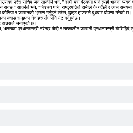
 हाउसका प्रेस सचिव जेन साकीले भने, ” हामी यस बैठकमा पनि त्यही भावना व्यक्त गर
न सक्छ,” साकीले भने, “निश्चय पनि, राष्ट्रपतिले हामीले के गर्दैछौं र त्यस समयम
ण कोरिया र जापानको भ्रमण गर्नुहुने समेत, ह्वाइट हाउसले बुधबार घोषणा गरेको छ।
काका क्वाड समूहका नेताहरूसँग पनि भेट गर्नुहुनेछ।
वाइट हाउसले जनाएको छ।
ोरिसन, भारतका प्रधानमन्त्री नरेन्द्र मोदी र तत्कालीन जापानी प्रधानमन्त्री योशिह