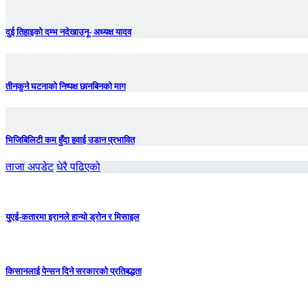
दुई तिहाइको दम्भ नदेखाउनू- अध्यक्ष यादव
तीनकुने घटनाकाे निष्पक्ष छानबिनकाे माग
भिजिबिलिटी कम हुँदा हवाई उडान प्रभावित
ताजा अपडेट
धेरै पढिएको
युएई-कतारमा इरानले हान्यो ड्रोन र मिसाइल
किसानलाई पेन्सन दिने सरकारको प्रतिबद्धता