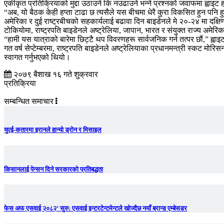
एकीकृत प्रतिक्रियाको मुद्दा उठाउने कि नउढाउने भन्ने प्रश्नको जवाफमा ह्वाइट
“अब, यो बैठक केही हप्ता टाढा छ त्यसैले यस बीचमा धेरै कुरा विकसित हुन पनि हु
अमेरिका र दुई राष्ट्रबीचको सहकार्यलाई बढावा दिन बाइडेनले मे २०-२४ मा दक्षि
टोकियोमा, राष्ट्रपति बाइडेनले अष्ट्रेलिया, जापान, भारत र संयुक्त राज्य अमेरि
“हामी यस यात्राको बारेमा छिट्टै थप विवरणहरू सार्वजनिक गर्न तत्पर छौं,” ह्
गत वर्ष सेप्टेम्बरमा, राष्ट्रपति बाइडेनले अष्ट्रेलियाका प्रधानमन्त्री स्कट म
स्वागत गर्नुभएको थियो।
२०७९ बैशाख १६ गते शुक्रवार
प्रतिक्रिया
सम्बन्धित समाचार
युएई-कतारमा इरानले हान्यो ड्रोन र मिसाइल
किसानलाई पेन्सन दिने सरकारको प्रतिबद्धता
फेस अफ एसवाई २०८२’ सुरु: एसवाई इन्टरटेन्टमेन्टले खोज्दैछ नयाँ ब्रान्ड एम्बेसडर