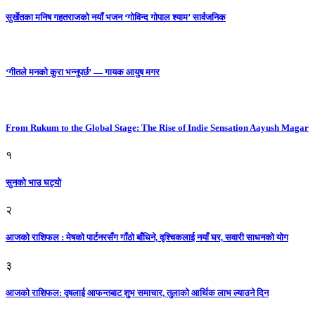
सुर्खेतका मनिष गहतराजको नयाँ भजन ‘गोविन्द गोपाल श्याम’ सार्वजनिक
‘गीतले मनको कुरा भन्नुपर्छ’ — गायक आयुष मगर
From Rukum to the Global Stage: The Rise of Indie Sensation Aayush Magar
१
सुनको भाउ घट्याे
२
आजको राशिफल : मेषको पार्टनरसँग गाँठो बाँधिने, वृश्चिकलाई नयाँ घर, सवारी साधनकाे याेग
३
आजकाे राशिफल: वृषलाई आफन्तबाट शुभ समाचार, तुलाकाे आर्थिक लाभ ल्याउने दिन