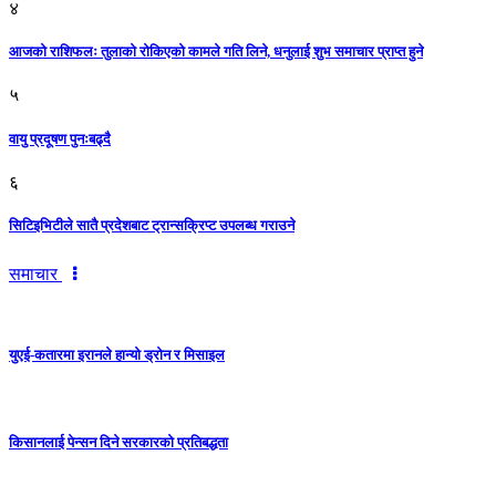
४
आजको राशिफलः तुलाकाे रोकिएको कामले गति लिने, धनुलाई शुभ समाचार प्राप्त हुने
५
वायु प्रदूषण पुनःबढ्दै
६
सिटिइभिटीले सातै प्रदेशबाट ट्रान्सक्रिप्ट उपलब्ध गराउने
समाचार
युएई-कतारमा इरानले हान्यो ड्रोन र मिसाइल
किसानलाई पेन्सन दिने सरकारको प्रतिबद्धता