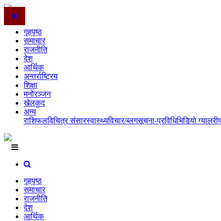
गृहपृष्ठ
समाचार
राजनीति
देश
आर्थिक
अन्तर्राष्ट्रिय
शिक्षा
मनोरञ्जन
खेलकुद
अन्य
राशिफल
विचित्र संसार
स्वास्थ्य
विचार/ब्लग
सूचना-प्रविधि
भिडियो ग्यालरी
गृहपृष्ठ
समाचार
राजनीति
देश
आर्थिक