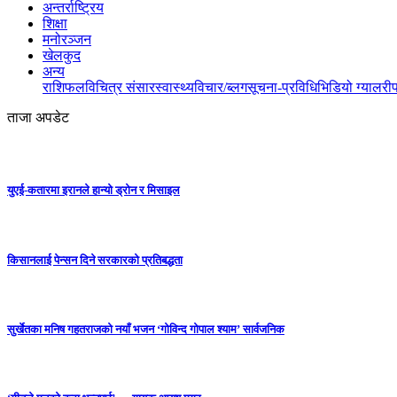
अन्तर्राष्ट्रिय
शिक्षा
मनोरञ्जन
खेलकुद
अन्य
राशिफल
विचित्र संसार
स्वास्थ्य
विचार/ब्लग
सूचना-प्रविधि
भिडियो ग्यालरी
ताजा अपडेट
युएई-कतारमा इरानले हान्यो ड्रोन र मिसाइल
किसानलाई पेन्सन दिने सरकारको प्रतिबद्धता
सुर्खेतका मनिष गहतराजको नयाँ भजन ‘गोविन्द गोपाल श्याम’ सार्वजनिक