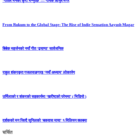
‘गीतले मनको कुरा भन्नुपर्छ’ — गायक आयुष मगर
From Rukum to the Global Stage: The Rise of Indie Sensation Aayush Magar
बिबेक महर्जनको नयाँ गीत ‘ढ्याप्पा’ सार्वजनिक
राहुल शंकरकृत गजलसङ्ग्रह ‘नयाँ अध्याय’ लोकार्पण
उर्मिलाको र शंकरको सहकार्यमा ‘ख्रीष्टको प्रेममा’ ( भिडियो )
दर्शकको मन जित्दै सुनिलको ‘बकवास माया’ १ मिलियन क्लबमा
चर्चित