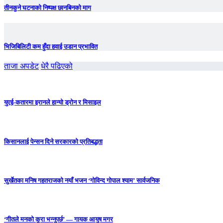
तीनकुने घटनाकाे निष्पक्ष छानबिनकाे माग
भिजिबिलिटी कम हुँदा हवाई उडान प्रभावित
ताजा अपडेट
धेरै पढिएको
युएई-कतारमा इरानले हान्यो ड्रोन र मिसाइल
किसानलाई पेन्सन दिने सरकारको प्रतिबद्धता
सुर्खेतका मनिष गहतराजको नयाँ भजन ‘गोविन्द गोपाल श्याम’ सार्वजनिक
‘गीतले मनको कुरा भन्नुपर्छ’ — गायक आयुष मगर