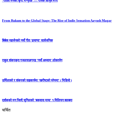
‘गीतले मनको कुरा भन्नुपर्छ’ — गायक आयुष मगर
From Rukum to the Global Stage: The Rise of Indie Sensation Aayush Magar
बिबेक महर्जनको नयाँ गीत ‘ढ्याप्पा’ सार्वजनिक
राहुल शंकरकृत गजलसङ्ग्रह ‘नयाँ अध्याय’ लोकार्पण
उर्मिलाको र शंकरको सहकार्यमा ‘ख्रीष्टको प्रेममा’ ( भिडियो )
दर्शकको मन जित्दै सुनिलको ‘बकवास माया’ १ मिलियन क्लबमा
चर्चित