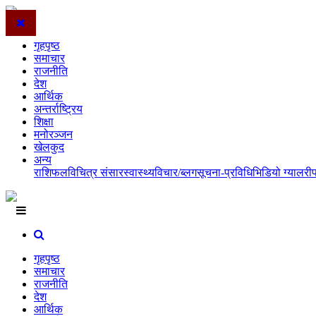
गृहपृष्ठ
समाचार
राजनीति
देश
आर्थिक
अन्तर्राष्ट्रिय
शिक्षा
मनोरञ्जन
खेलकुद
अन्य
राशिफल
विचित्र संसार
स्वास्थ्य
विचार/ब्लग
सूचना-प्रविधि
भिडियो ग्यालरी
गृहपृष्ठ
समाचार
राजनीति
देश
आर्थिक