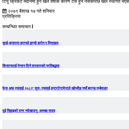
टियु क्रिकेट मैदानमा हुने खेल वर्षाकै कारण टस हुन नसकेपछि खेल स्थगित भए
२०७९ बैशाख १७ गते शनिवार
प्रतिक्रिया
सम्बन्धित समाचार
युएई-कतारमा इरानले हान्यो ड्रोन र मिसाइल
किसानलाई पेन्सन दिने सरकारको प्रतिबद्धता
फेस अफ एसवाई २०८२’ सुरु: एसवाई इन्टरटेन्टमेन्टले खोज्दैछ नयाँ ब्रान्ड एम्बेसडर
दुई तिहाइको दम्भ नदेखाउनू- अध्यक्ष यादव