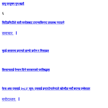
वायु प्रदूषण पुनःबढ्दै
६
सिटिइभिटीले सातै प्रदेशबाट ट्रान्सक्रिप्ट उपलब्ध गराउने
समाचार
युएई-कतारमा इरानले हान्यो ड्रोन र मिसाइल
किसानलाई पेन्सन दिने सरकारको प्रतिबद्धता
फेस अफ एसवाई २०८२’ सुरु: एसवाई इन्टरटेन्टमेन्टले खोज्दैछ नयाँ ब्रान्ड एम्बेसडर
मनोरञ्जन