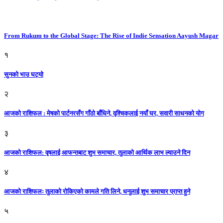
From Rukum to the Global Stage: The Rise of Indie Sensation Aayush Magar
१
सुनको भाउ घट्याे
२
आजको राशिफल : मेषको पार्टनरसँग गाँठो बाँधिने, वृश्चिकलाई नयाँ घर, सवारी साधनकाे याेग
३
आजकाे राशिफल: वृषलाई आफन्तबाट शुभ समाचार, तुलाकाे आर्थिक लाभ ल्याउने दिन
४
आजको राशिफलः तुलाकाे रोकिएको कामले गति लिने, धनुलाई शुभ समाचार प्राप्त हुने
५