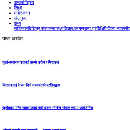
अन्तर्राष्ट्रिय
शिक्षा
मनोरञ्जन
खेलकुद
अन्य
राशिफल
विचित्र संसार
स्वास्थ्य
विचार/ब्लग
सूचना-प्रविधि
भिडियो ग्यालरी
ताजा अपडेट
युएई-कतारमा इरानले हान्यो ड्रोन र मिसाइल
किसानलाई पेन्सन दिने सरकारको प्रतिबद्धता
सुर्खेतका मनिष गहतराजको नयाँ भजन ‘गोविन्द गोपाल श्याम’ सार्वजनिक