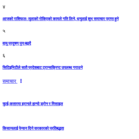
४
आजको राशिफलः तुलाकाे रोकिएको कामले गति लिने, धनुलाई शुभ समाचार प्राप्त हुने
५
वायु प्रदूषण पुनःबढ्दै
६
सिटिइभिटीले सातै प्रदेशबाट ट्रान्सक्रिप्ट उपलब्ध गराउने
समाचार
युएई-कतारमा इरानले हान्यो ड्रोन र मिसाइल
किसानलाई पेन्सन दिने सरकारको प्रतिबद्धता