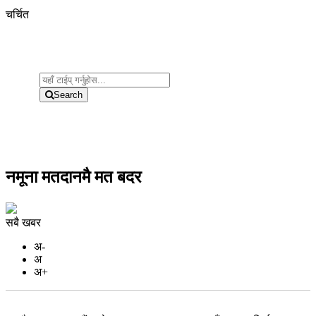
चर्चित
Search
नमूना मतदानमै मत बदर
सबै खबर
अ-
अ
अ+