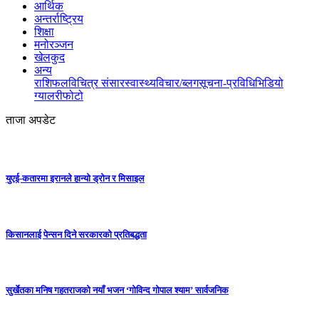
आर्थिक
अन्तर्राष्ट्रिय
शिक्षा
मनोरञ्जन
खेलकुद
अन्य
राशिफल
विचित्र संसार
स्वास्थ्य
विचार/ब्लग
सूचना-प्रविधि
भिडियो
ग्यालरी
फोटो
ताजा अपडेट
युएई-कतारमा इरानले हान्यो ड्रोन र मिसाइल
किसानलाई पेन्सन दिने सरकारको प्रतिबद्धता
सुर्खेतका मनिष गहतराजको नयाँ भजन ‘गोविन्द गोपाल श्याम’ सार्वजनिक