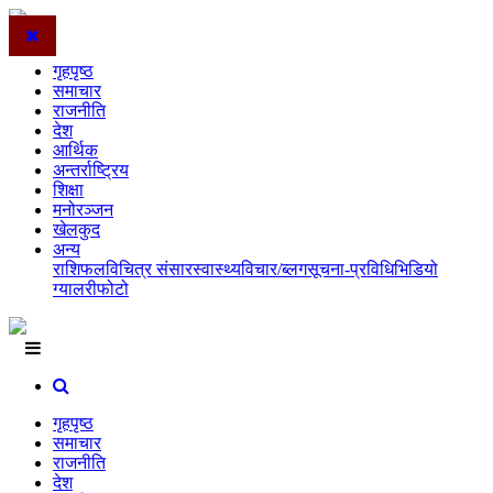
गृहपृष्ठ
समाचार
राजनीति
देश
आर्थिक
अन्तर्राष्ट्रिय
शिक्षा
मनोरञ्जन
खेलकुद
अन्य
राशिफल
विचित्र संसार
स्वास्थ्य
विचार/ब्लग
सूचना-प्रविधि
भिडियो
ग्यालरी
फोटो
गृहपृष्ठ
समाचार
राजनीति
देश