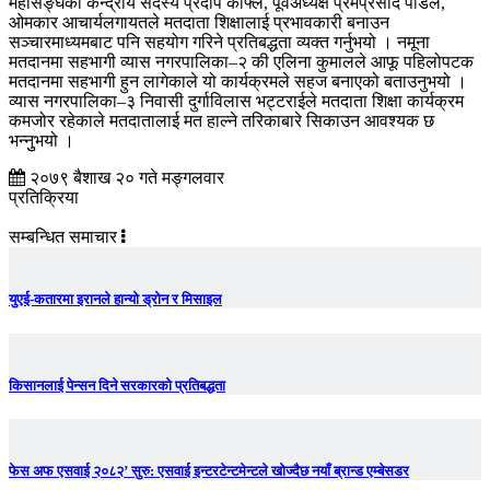
महासङ्घका केन्द्रीय सदस्य प्रदीप काफ्ले, पूर्वअध्यक्ष प्रेमप्रसाद पौडेल,
ओमकार आचार्यलगायतले मतदाता शिक्षालाई प्रभावकारी बनाउन
सञ्चारमाध्यमबाट पनि सहयोग गरिने प्रतिबद्धता व्यक्त गर्नुभयो । नमूना
मतदानमा सहभागी व्यास नगरपालिका–२ की एलिना कुमालले आफू पहिलोपटक
मतदानमा सहभागी हुन लागेकाले यो कार्यक्रमले सहज बनाएको बताउनुभयो ।
व्यास नगरपालिका–३ निवासी दुर्गाविलास भट्टराईले मतदाता शिक्षा कार्यक्रम
कमजोर रहेकाले मतदातालाई मत हाल्ने तरिकाबारे सिकाउन आवश्यक छ
भन्नुुभयो ।
२०७९ बैशाख २० गते मङ्गलवार
प्रतिक्रिया
सम्बन्धित समाचार
युएई-कतारमा इरानले हान्यो ड्रोन र मिसाइल
किसानलाई पेन्सन दिने सरकारको प्रतिबद्धता
फेस अफ एसवाई २०८२’ सुरु: एसवाई इन्टरटेन्टमेन्टले खोज्दैछ नयाँ ब्रान्ड एम्बेसडर