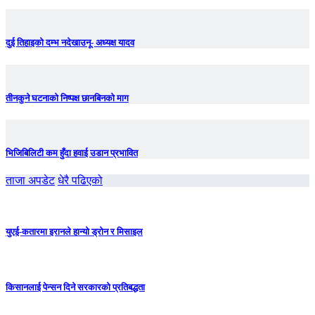
दुई तिहाइको दम्भ नदेखाउनू- अध्यक्ष यादव
तीनकुने घटनाकाे निष्पक्ष छानबिनकाे माग
भिजिबिलिटी कम हुँदा हवाई उडान प्रभावित
ताजा अपडेट
धेरै पढिएको
युएई-कतारमा इरानले हान्यो ड्रोन र मिसाइल
किसानलाई पेन्सन दिने सरकारको प्रतिबद्धता