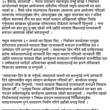
२० बैशाख, काठमाडौं । नेपाल पत्रकार महासङ्घ तनहुँ शाखा र निर्वाचन
कार्यालयको संयुक्त आयोजनामा दमौलीमा गरिएको नमूना मतदानमै मत बदर
भएको छ । विश्व प्रेस स्वतन्त्रता दिवसका अवसरमा आज आयोजना गरिएको
मतदानमा नगरप्रमुखमा तीन, उपप्रमुखमा एक, खुला सदस्यमा चार र दलित
महिला सदस्यमा तीन मत बदर भएको मतदान अधिकृतको भूमिका निर्वाह
गर्नुभएका शाखाका पूर्वअध्यक्ष प्रेमप्रसाद पौडेलले जानकारी दिनुभयो । नगर
क्षेत्रमै मत बदर हुनु दुःखद् रहेको भन्दै उहाँले मतदाता शिक्षालाई प्रभावकारी
बनाउन आवश्यक रहेको बताउनुभयो ।
नमूना मतदानमा ६१ जनाले मत दिएका थिए । निर्वाचन कार्यालका प्रमुख
हरिप्रसाद ढकालले मतदाता शिक्षा प्रभावकारी बनाउन राजनीतिक दल र
उम्मेदवार पनि लाग्नुपर्ने बताउनुभयो । मतदानका दिन गरिने सबै प्रक्रियाका
बारेमा सर्वसाधारणलाई जानकारी दिन नमूना मतदान गरिएको जानकारी दिँदै
उहाँले यसपटक मतदाता शिक्षा कार्यक्रम सञ्चालन नगरिएकाले राजनीतिक दल
र उम्मेदवारले घरदैलो अभियानका क्रममै मतदातालाई मत हाल्ने तरिकाबारे
सिकाउन आवश्यक छ भन्नुभयोे ।
“मतदानका दिन के के गर्नुपर्छ, मतदाताले कसरी मत हाल्नुपर्छ भन्ने जानकारी
दिने उद्देश्यसहित नमूना मतदान कार्यक्रम गरिएको हो”, कार्यालय प्रमुख
ढकालले जोड दिनुभयो, “यसले मतदाता शिक्षालाई प्रभावकारी बनाउने विश्वास
लिएका छौँ ।” प्रमुख जिल्ला अधिकारी विश्वप्रकाश अर्यालले मत बदर कम
गराउन सचेतनामूलक कार्यक्रम आवश्यक रहेको बताउनुभयो । स्थानीय तहको
निर्वाचनलाई स्वतन्त्र र निष्पक्ष बनाउन मतदातालाई निर्भिकतापूर्वक
मतदानस्थसम्म पुग्ने वातावरण निर्माण गरिने उहाँको भनाइ थियो ।