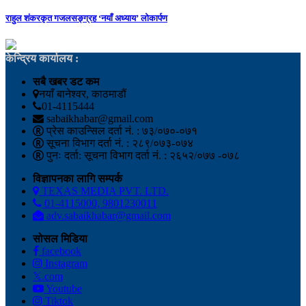
राहुल शंकरकृत गजलसङ्ग्रह ‘नयाँ अध्याय’ लोकार्पण
केन्द्रिय कार्यालय :
सबै खबर डट कम
नयाँ बानेश्वर, काठमाडौं
01-4115444
sabaikhabar@gmail.com
प्रेस काउन्सिल दर्ता नं. : ७३/०७०-०७१
सूचना विभाग दर्ता नं. : २८९/०७३-०७४
पुनः दर्ता: सूचना विभाग दर्ता नं. : २६५२/०७७ -०७८
विज्ञापनका लागि सम्पर्क
TEXAS MEDIA PVT. LTD.
01-4115000, 9801230011
adv.sabaikhabar@gmail.com
सोसल मिडिया
facebook
Instagram
𝕏.com
Youtube
Tiktok