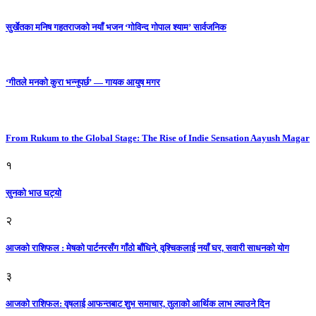
सुर्खेतका मनिष गहतराजको नयाँ भजन ‘गोविन्द गोपाल श्याम’ सार्वजनिक
‘गीतले मनको कुरा भन्नुपर्छ’ — गायक आयुष मगर
From Rukum to the Global Stage: The Rise of Indie Sensation Aayush Magar
१
सुनको भाउ घट्याे
२
आजको राशिफल : मेषको पार्टनरसँग गाँठो बाँधिने, वृश्चिकलाई नयाँ घर, सवारी साधनकाे याेग
३
आजकाे राशिफल: वृषलाई आफन्तबाट शुभ समाचार, तुलाकाे आर्थिक लाभ ल्याउने दिन