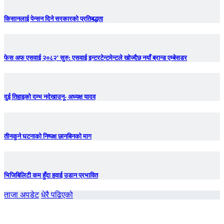
किसानलाई पेन्सन दिने सरकारको प्रतिबद्धता
फेस अफ एसवाई २०८२’ सुरु: एसवाई इन्टरटेन्टमेन्टले खोज्दैछ नयाँ ब्रान्ड एम्बेसडर
दुई तिहाइको दम्भ नदेखाउनू- अध्यक्ष यादव
तीनकुने घटनाकाे निष्पक्ष छानबिनकाे माग
भिजिबिलिटी कम हुँदा हवाई उडान प्रभावित
ताजा अपडेट
धेरै पढिएको