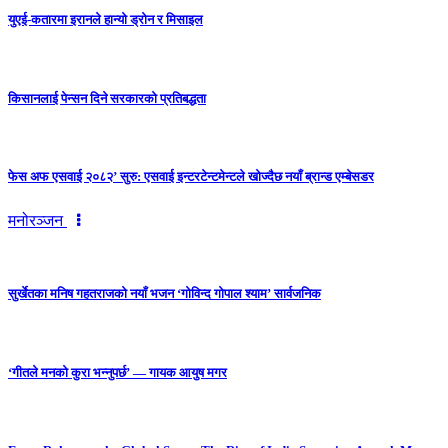
युएई-कतारमा इरानले हान्यो ड्रोन र मिसाइल
किसानलाई पेन्सन दिने सरकारको प्रतिबद्धता
फेस अफ एसवाई २०८२’ सुरु: एसवाई इन्टरटेन्टमेन्टले खोज्दैछ नयाँ ब्रान्ड एम्बेसडर
मनोरञ्जन
सुर्खेतका मनिष गहतराजको नयाँ भजन ‘गोविन्द गोपाल श्याम’ सार्वजनिक
‘गीतले मनको कुरा भन्नुपर्छ’ — गायक आयुष मगर