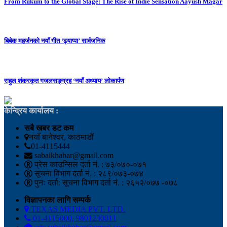
From Rukum to the Global Stage: The Rise of Indie Sensation Aayush Magar
बिबेक महर्जनको नयाँ गीत ‘ढ्याप्पा’ सार्वजनिक
राहुल शंकरकृत गजलसङ्ग्रह ‘नयाँ अध्याय’ लोकार्पण
केन्द्रिय कार्यालय :
सबै खबर डट कम
नयाँ बानेश्वर, काठमाडौं
01-4115444
sabaikhabar@gmail.com
प्रेस काउन्सिल दर्ता नं. : ७३/०७०-०७१
सूचना विभाग दर्ता नं. : २८९/०७३-०७४
पुनः दर्ता: सूचना विभाग दर्ता नं. : २६५२/०७७ -०७८
विज्ञापनका लागि सम्पर्क
TEXAS MEDIA PVT. LTD.
01-4115000, 9801230011