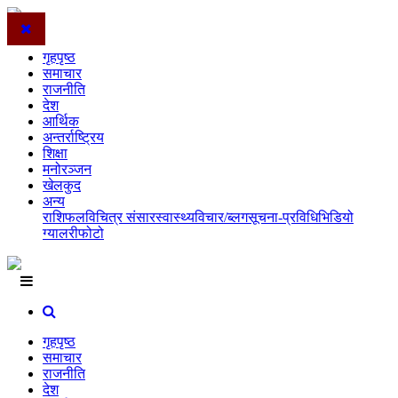
गृहपृष्ठ
समाचार
राजनीति
देश
आर्थिक
अन्तर्राष्ट्रिय
शिक्षा
मनोरञ्जन
खेलकुद
अन्य
राशिफल
विचित्र संसार
स्वास्थ्य
विचार/ब्लग
सूचना-प्रविधि
भिडियो
ग्यालरी
फोटो
गृहपृष्ठ
समाचार
राजनीति
देश