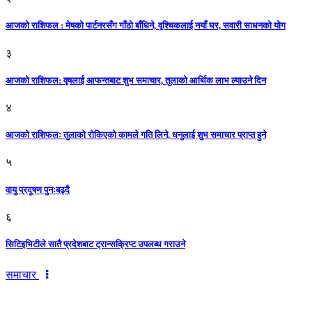
आजको राशिफल : मेषको पार्टनरसँग गाँठो बाँधिने, वृश्चिकलाई नयाँ घर, सवारी साधनकाे याेग
३
आजकाे राशिफल: वृषलाई आफन्तबाट शुभ समाचार, तुलाकाे आर्थिक लाभ ल्याउने दिन
४
आजको राशिफलः तुलाकाे रोकिएको कामले गति लिने, धनुलाई शुभ समाचार प्राप्त हुने
५
वायु प्रदूषण पुनःबढ्दै
६
सिटिइभिटीले सातै प्रदेशबाट ट्रान्सक्रिप्ट उपलब्ध गराउने
समाचार