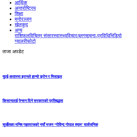
आर्थिक
अन्तर्राष्ट्रिय
शिक्षा
मनोरञ्जन
खेलकुद
अन्य
राशिफल
विचित्र संसार
स्वास्थ्य
विचार/ब्लग
सूचना-प्रविधि
भिडियो
ग्यालरी
फोटो
ताजा अपडेट
युएई-कतारमा इरानले हान्यो ड्रोन र मिसाइल
किसानलाई पेन्सन दिने सरकारको प्रतिबद्धता
सुर्खेतका मनिष गहतराजको नयाँ भजन ‘गोविन्द गोपाल श्याम’ सार्वजनिक