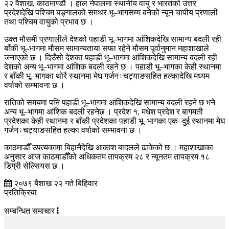
२२ वैशाख, काठमाण्डौ । हाल नेपालमा स्थानीय वायु र भारतको उत्तर
प्रदेशदेखि पश्चिम बङ्गालको समथर भू–भागसम्म बनेको न्यून चापीय प्रणाली
तथा पश्चिम वायुको प्रभाव छ ।
उक्त मौसमी प्रणालीले देशको पहाडी भू–भागमा आंशिकदेखि सामान्य बदली रही
बाँकी भू–भागमा मौसम सामान्यताया सफा रहेने मौसम पूर्वानुमान महाशाखाले
जनाएको छ । दिउँसो देशका पहाडी भू–भागमा आंशिकदेखि सामान्य बदली रही
देशको अन्य भू–भागमा आंशिक बदली रहने छ । पहाडी भू–भागका केही स्थानमा
र बाँकी भू–भागका थोरै स्थानमा मेघ गर्जन÷चट्याङसहित हल्कादेखि मध्यम
वर्षाको सम्भावना छ ।
रातिको समयमा पनि पहाडी भू–भागमा आंशिकदेखि सामान्य बदली रहने छ भने
अन्य भू–भागमा आंशिक बदली रहनेछ । प्रदेश १, मधेश प्रदेश र बागमती
प्रदेशका केही स्थानमा र बाँकी प्रदेशका पहाडी भू–भागका एक–दुई स्थानमा मेघ
गर्जन÷चट्याङसहित हल्का वर्षाको सम्भावना छ ।
काठमाडौँ उपत्यकामा बिहानैदेखि आकाश बादलले ढाकेको छ । महाशाखाका
अनुसार आज काठमाडौँको अधिकतम तापक्रम २८ र न्यूनतम तापक्रम १८
डिग्री सेल्सियस छ ।
२०७९ बैशाख २२ गते बिहिवार
प्रतिक्रिया
सम्बन्धित समाचार