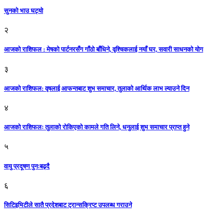
सुनको भाउ घट्याे
२
आजको राशिफल : मेषको पार्टनरसँग गाँठो बाँधिने, वृश्चिकलाई नयाँ घर, सवारी साधनकाे याेग
३
आजकाे राशिफल: वृषलाई आफन्तबाट शुभ समाचार, तुलाकाे आर्थिक लाभ ल्याउने दिन
४
आजको राशिफलः तुलाकाे रोकिएको कामले गति लिने, धनुलाई शुभ समाचार प्राप्त हुने
५
वायु प्रदूषण पुनःबढ्दै
६
सिटिइभिटीले सातै प्रदेशबाट ट्रान्सक्रिप्ट उपलब्ध गराउने