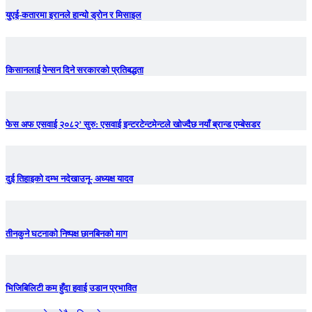
युएई-कतारमा इरानले हान्यो ड्रोन र मिसाइल
किसानलाई पेन्सन दिने सरकारको प्रतिबद्धता
फेस अफ एसवाई २०८२’ सुरु: एसवाई इन्टरटेन्टमेन्टले खोज्दैछ नयाँ ब्रान्ड एम्बेसडर
दुई तिहाइको दम्भ नदेखाउनू- अध्यक्ष यादव
तीनकुने घटनाकाे निष्पक्ष छानबिनकाे माग
भिजिबिलिटी कम हुँदा हवाई उडान प्रभावित