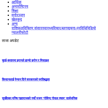
आर्थिक
अन्तर्राष्ट्रिय
शिक्षा
मनोरञ्जन
खेलकुद
अन्य
राशिफल
विचित्र संसार
स्वास्थ्य
विचार/ब्लग
सूचना-प्रविधि
भिडियो
ग्यालरी
फोटो
ताजा अपडेट
युएई-कतारमा इरानले हान्यो ड्रोन र मिसाइल
किसानलाई पेन्सन दिने सरकारको प्रतिबद्धता
सुर्खेतका मनिष गहतराजको नयाँ भजन ‘गोविन्द गोपाल श्याम’ सार्वजनिक