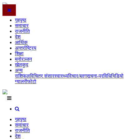
गृहपृष्ठ
समाचार
राजनीति
देश
आर्थिक
अन्तर्राष्ट्रिय
शिक्षा
मनोरञ्जन
खेलकुद
अन्य
राशिफल
विचित्र संसार
स्वास्थ्य
विचार/ब्लग
सूचना-प्रविधि
भिडियो
ग्यालरी
फोटो
गृहपृष्ठ
समाचार
राजनीति
देश