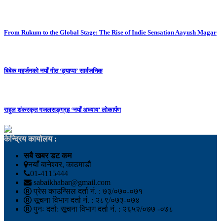
From Rukum to the Global Stage: The Rise of Indie Sensation Aayush Magar
बिबेक महर्जनको नयाँ गीत ‘ढ्याप्पा’ सार्वजनिक
राहुल शंकरकृत गजलसङ्ग्रह ‘नयाँ अध्याय’ लोकार्पण
केन्द्रिय कार्यालय :
सबै खबर डट कम
नयाँ बानेश्वर, काठमाडौं
01-4115444
sabaikhabar@gmail.com
प्रेस काउन्सिल दर्ता नं. : ७३/०७०-०७१
सूचना विभाग दर्ता नं. : २८९/०७३-०७४
पुनः दर्ता: सूचना विभाग दर्ता नं. : २६५२/०७७ -०७८