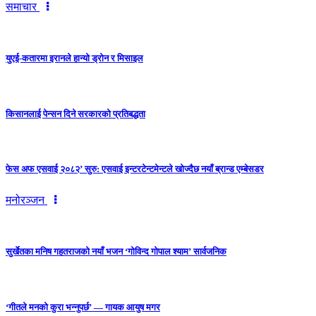
समाचार
युएई-कतारमा इरानले हान्यो ड्रोन र मिसाइल
किसानलाई पेन्सन दिने सरकारको प्रतिबद्धता
फेस अफ एसवाई २०८२’ सुरु: एसवाई इन्टरटेन्टमेन्टले खोज्दैछ नयाँ ब्रान्ड एम्बेसडर
मनोरञ्जन
सुर्खेतका मनिष गहतराजको नयाँ भजन ‘गोविन्द गोपाल श्याम’ सार्वजनिक
‘गीतले मनको कुरा भन्नुपर्छ’ — गायक आयुष मगर