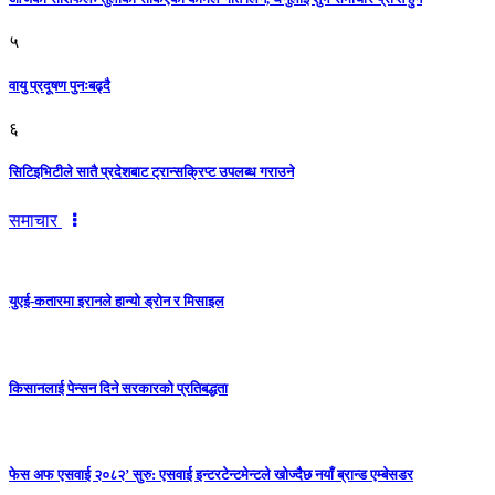
५
वायु प्रदूषण पुनःबढ्दै
६
सिटिइभिटीले सातै प्रदेशबाट ट्रान्सक्रिप्ट उपलब्ध गराउने
समाचार
युएई-कतारमा इरानले हान्यो ड्रोन र मिसाइल
किसानलाई पेन्सन दिने सरकारको प्रतिबद्धता
फेस अफ एसवाई २०८२’ सुरु: एसवाई इन्टरटेन्टमेन्टले खोज्दैछ नयाँ ब्रान्ड एम्बेसडर