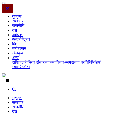
गृहपृष्ठ
समाचार
राजनीति
देश
आर्थिक
अन्तर्राष्ट्रिय
शिक्षा
मनोरञ्जन
खेलकुद
अन्य
राशिफल
विचित्र संसार
स्वास्थ्य
विचार/ब्लग
सूचना-प्रविधि
भिडियो
ग्यालरी
फोटो
गृहपृष्ठ
समाचार
राजनीति
देश