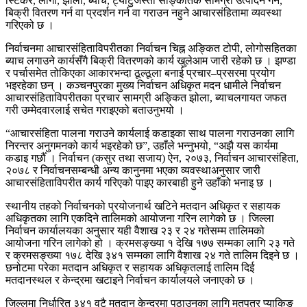
स्टिकर, लोगो, झोला, ब्याच, ट्याटुजस्ता साङ्केतिक सामग्री उत्पादन गर्न,
बिक्री वितरण गर्न वा प्रदर्शन गर्न वा गराउन नहुने आचारसंहितामा व्यवस्था
गरिएको छ ।
निर्वाचनमा आचारसंहिताविपरीतका निर्वाचन चिह्न अङ्कित टोपी, लोगोसहितका
ब्याच लगाउने कार्यसँगै बिक्री वितरणको कार्य खुलेआम जारी रहेको छ । झण्डा
र पर्चासमेत तोकिएका आकारभन्दा ठूल्ठूला बनाई प्रचार–प्रसरमा प्रयोग
भइरहेका छन् । कञ्चनपुरका मुख्य निर्वाचन अधिकृत मदन धामीले निर्वाचन
आचारसंहिताविपरीतका प्रचार सामग्री अङ्कित झोला, ब्याचलगायत जफत
गरी उम्मेदवारलाई सचेत गराइएको बताउनुभयो ।
“आचारसंहिता पालना गराउने कार्यलाई कडाइका साथ पालना गराउनका लागि
निरन्तर अनुगमनको कार्य भइरहेको छ”, उहाँले भन्नुभयो, “अझै यस कार्यमा
कडाइ गर्छौँ । निर्वाचन (कसुर तथा सजाय) ऐन, २०७३, निर्वाचन आचारसंहिता,
२०७८ र निर्वाचनसम्बन्धी अन्य कानुनमा भएका व्यवस्थाअनुसार जारी
आचारसंहिताविपरीत कार्य गरिएको पाइए कारबाही हुने उहाँको भनाइ छ ।
स्थानीय तहको निर्वाचनको प्रयोजनार्थ खटिने मतदान अधिकृत र सहायक
अधिकृतका लागि एकदिने तालिमको आयोजना गरिन लागेको छ । जिल्ला
निर्वाचन कार्यालयका अनुसार यही वैशाख २३ र २४ गतेसम्म तालिमको
आयोजना गरिन लागेको हो । क्रमसङ्ख्या १ देखि १७७ सम्मका लागि २३ गते
र क्रमसङ्ख्या १७८ देखि ३४१ सम्मका लागि वैशाख २४ गते तालिम दिइने छ ।
छनोटमा परेका मतदान अधिकृत र सहायक अधिकृतलाई तालिम दिई
मतदानस्थल र केन्द्रमा खटाइने निर्वाचन कार्यालयले जनाएको छ ।
जिल्लमा निर्धारित ३४१ वटै मतदान केन्द्रमा पठाउनका लागि मतपत्र प्याकिङ