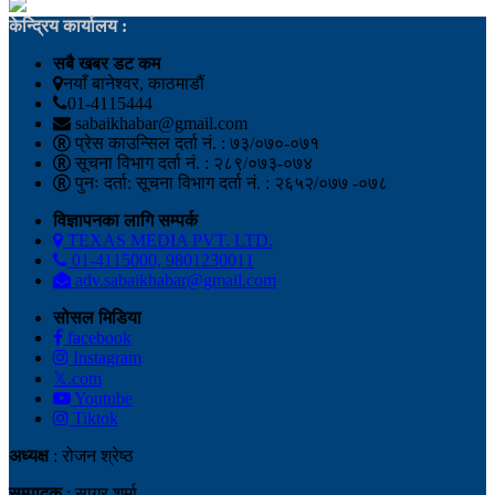
केन्द्रिय कार्यालय :
सबै खबर डट कम
नयाँ बानेश्वर, काठमाडौं
01-4115444
sabaikhabar@gmail.com
प्रेस काउन्सिल दर्ता नं. : ७३/०७०-०७१
सूचना विभाग दर्ता नं. : २८९/०७३-०७४
पुनः दर्ता: सूचना विभाग दर्ता नं. : २६५२/०७७ -०७८
विज्ञापनका लागि सम्पर्क
TEXAS MEDIA PVT. LTD.
01-4115000, 9801230011
adv.sabaikhabar@gmail.com
सोसल मिडिया
facebook
Instagram
𝕏.com
Youtube
Tiktok
अध्यक्ष
: रोजन श्रेष्ठ
सम्पादक
: सागर शर्मा