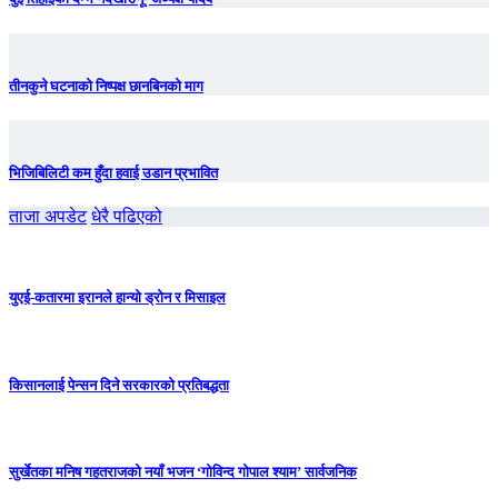
तीनकुने घटनाकाे निष्पक्ष छानबिनकाे माग
भिजिबिलिटी कम हुँदा हवाई उडान प्रभावित
ताजा अपडेट
धेरै पढिएको
युएई-कतारमा इरानले हान्यो ड्रोन र मिसाइल
किसानलाई पेन्सन दिने सरकारको प्रतिबद्धता
सुर्खेतका मनिष गहतराजको नयाँ भजन ‘गोविन्द गोपाल श्याम’ सार्वजनिक