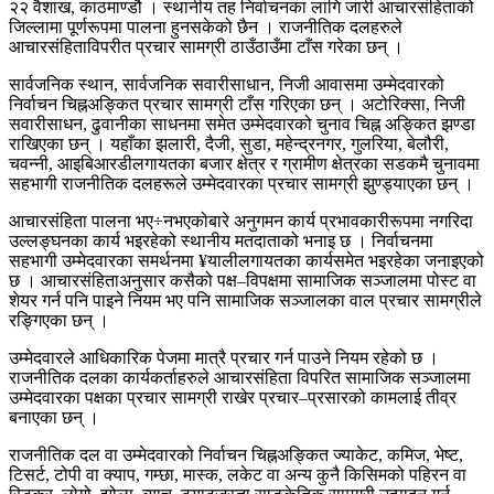
२२ वैशाख, काठमाण्डौ । स्थानीय तह निर्वाचनका लागि जारी आचारसंहिताको
जिल्लामा पूर्णरूपमा पालना हुनसकेको छैन । राजनीतिक दलहरुले
आचारसंहिताविपरीत प्रचार सामग्री ठाउँठाउँमा टाँस गरेका छन् ।
सार्वजनिक स्थान, सार्वजनिक सवारीसाधान, निजी आवासमा उम्मेदवारको
निर्वाचन चिह्नअङ्कित प्रचार सामग्री टाँस गरिएका छन् । अटोरिक्सा, निजी
सवारीसाधन, ढुवानीका साधनमा समेत उम्मेदवारको चुनाव चिह्न अङ्कित झण्डा
राखिएका छन् । यहाँका झलारी, दैजी, सुडा, महेन्द्रनगर, गुलरिया, बेलौरी,
चवन्नी, आइबिआरडीलगायतका बजार क्षेत्र र ग्रामीण क्षेत्रका सडकमै चुनावमा
सहभागी राजनीतिक दलहरूले उम्मेदवारका प्रचार सामग्री झुण्ड्याएका छन् ।
आचारसंहिता पालना भए÷नभएकोबारे अनुगमन कार्य प्रभावकारीरूपमा नगरिदा
उल्लङ्घनका कार्य भइरहेको स्थानीय मतदाताको भनाइ छ । निर्वाचनमा
सहभागी उम्मेदवारका समर्थनमा ¥यालीलगायतका कार्यसमेत भइरहेका जनाइएको
छ । आचारसंहिताअनुसार कसैको पक्ष–विपक्षमा सामाजिक सञ्जालमा पोस्ट वा
शेयर गर्न पनि पाइने नियम भए पनि सामाजिक सञ्जालका वाल प्रचार सामग्रीले
रङ्गिएका छन् ।
उम्मेदवारले आधिकारिक पेजमा मात्रै प्रचार गर्न पाउने नियम रहेको छ ।
राजनीतिक दलका कार्यकर्ताहरुले आचारसंहिता विपरित सामाजिक सञ्जालमा
उम्मेदवारका पक्षका प्रचार सामग्री राखेर प्रचार–प्रसारको कामलाई तीव्र
बनाएका छन् ।
राजनीतिक दल वा उम्मेदवारको निर्वाचन चिह्नअङ्कित ज्याकेट, कमिज, भेष्ट,
टिसर्ट, टोपी वा क्याप, गम्छा, मास्क, लकेट वा अन्य कुनै किसिमको पहिरन वा