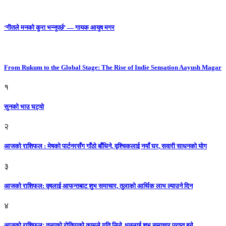
‘गीतले मनको कुरा भन्नुपर्छ’ — गायक आयुष मगर
From Rukum to the Global Stage: The Rise of Indie Sensation Aayush Magar
१
सुनको भाउ घट्याे
२
आजको राशिफल : मेषको पार्टनरसँग गाँठो बाँधिने, वृश्चिकलाई नयाँ घर, सवारी साधनकाे याेग
३
आजकाे राशिफल: वृषलाई आफन्तबाट शुभ समाचार, तुलाकाे आर्थिक लाभ ल्याउने दिन
४
आजको राशिफलः तुलाकाे रोकिएको कामले गति लिने, धनुलाई शुभ समाचार प्राप्त हुने