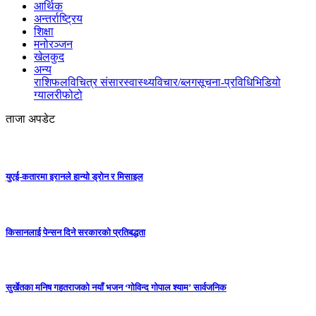
आर्थिक
अन्तर्राष्ट्रिय
शिक्षा
मनोरञ्जन
खेलकुद
अन्य
राशिफल
विचित्र संसार
स्वास्थ्य
विचार/ब्लग
सूचना-प्रविधि
भिडियो
ग्यालरी
फोटो
ताजा अपडेट
युएई-कतारमा इरानले हान्यो ड्रोन र मिसाइल
किसानलाई पेन्सन दिने सरकारको प्रतिबद्धता
सुर्खेतका मनिष गहतराजको नयाँ भजन ‘गोविन्द गोपाल श्याम’ सार्वजनिक