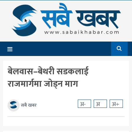
गृहपृष्ठ
समाचार
राजनीति
देश
बेलवास–बेथरी सडकलाई
आर्थिक
राजमार्गमा जोड्न माग
अन्तर्राष्ट्रिय
शिक्षा
अ-
अ
अ+
सबै खबर
मनोरञ्जन
खेलकुद