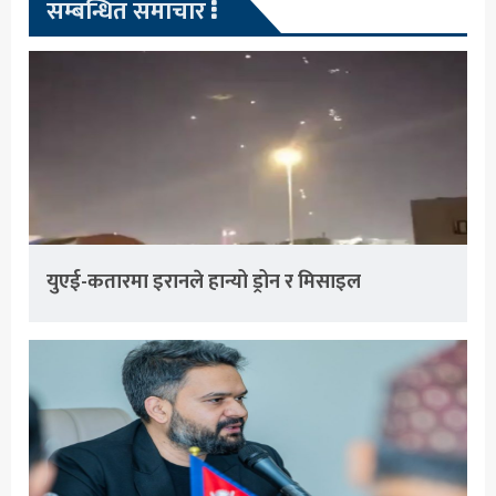
सम्बन्धित समाचार
युएई-कतारमा इरानले हान्यो ड्रोन र मिसाइल