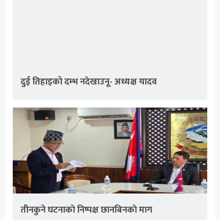
दुई तिहाइको दम्भ नदेखाउनू- अध्यक्ष यादव
तीनकुने घटनाकाे निष्पक्ष छानबिनकाे माग