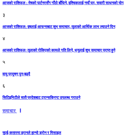
आजको राशिफल : मेषको पार्टनरसँग गाँठो बाँधिने, वृश्चिकलाई नयाँ घर, सवारी साधनकाे याेग
३
आजकाे राशिफल: वृषलाई आफन्तबाट शुभ समाचार, तुलाकाे आर्थिक लाभ ल्याउने दिन
४
आजको राशिफलः तुलाकाे रोकिएको कामले गति लिने, धनुलाई शुभ समाचार प्राप्त हुने
५
वायु प्रदूषण पुनःबढ्दै
६
सिटिइभिटीले सातै प्रदेशबाट ट्रान्सक्रिप्ट उपलब्ध गराउने
समाचार
युएई-कतारमा इरानले हान्यो ड्रोन र मिसाइल