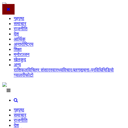
गृहपृष्ठ
समाचार
राजनीति
देश
आर्थिक
अन्तर्राष्ट्रिय
शिक्षा
मनोरञ्जन
खेलकुद
अन्य
राशिफल
विचित्र संसार
स्वास्थ्य
विचार/ब्लग
सूचना-प्रविधि
भिडियो
ग्यालरी
फोटो
गृहपृष्ठ
समाचार
राजनीति
देश