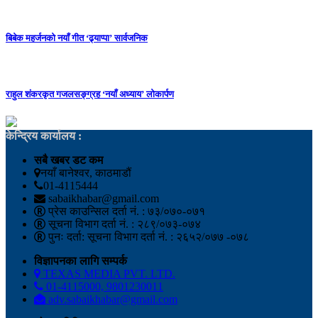
बिबेक महर्जनको नयाँ गीत ‘ढ्याप्पा’ सार्वजनिक
राहुल शंकरकृत गजलसङ्ग्रह ‘नयाँ अध्याय’ लोकार्पण
केन्द्रिय कार्यालय :
सबै खबर डट कम
नयाँ बानेश्वर, काठमाडौं
01-4115444
sabaikhabar@gmail.com
प्रेस काउन्सिल दर्ता नं. : ७३/०७०-०७१
सूचना विभाग दर्ता नं. : २८९/०७३-०७४
पुनः दर्ता: सूचना विभाग दर्ता नं. : २६५२/०७७ -०७८
विज्ञापनका लागि सम्पर्क
TEXAS MEDIA PVT. LTD.
01-4115000, 9801230011
adv.sabaikhabar@gmail.com