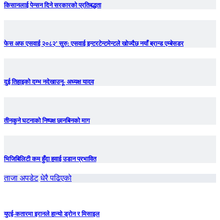
किसानलाई पेन्सन दिने सरकारको प्रतिबद्धता
फेस अफ एसवाई २०८२’ सुरु: एसवाई इन्टरटेन्टमेन्टले खोज्दैछ नयाँ ब्रान्ड एम्बेसडर
दुई तिहाइको दम्भ नदेखाउनू- अध्यक्ष यादव
तीनकुने घटनाकाे निष्पक्ष छानबिनकाे माग
भिजिबिलिटी कम हुँदा हवाई उडान प्रभावित
ताजा अपडेट
धेरै पढिएको
युएई-कतारमा इरानले हान्यो ड्रोन र मिसाइल