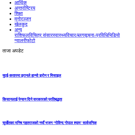
आर्थिक
अन्तर्राष्ट्रिय
शिक्षा
मनोरञ्जन
खेलकुद
अन्य
राशिफल
विचित्र संसार
स्वास्थ्य
विचार/ब्लग
सूचना-प्रविधि
भिडियो
ग्यालरी
फोटो
ताजा अपडेट
युएई-कतारमा इरानले हान्यो ड्रोन र मिसाइल
किसानलाई पेन्सन दिने सरकारको प्रतिबद्धता
सुर्खेतका मनिष गहतराजको नयाँ भजन ‘गोविन्द गोपाल श्याम’ सार्वजनिक