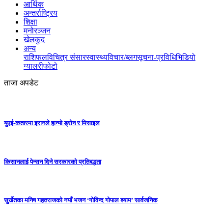
आर्थिक
अन्तर्राष्ट्रिय
शिक्षा
मनोरञ्जन
खेलकुद
अन्य
राशिफल
विचित्र संसार
स्वास्थ्य
विचार/ब्लग
सूचना-प्रविधि
भिडियो
ग्यालरी
फोटो
ताजा अपडेट
युएई-कतारमा इरानले हान्यो ड्रोन र मिसाइल
किसानलाई पेन्सन दिने सरकारको प्रतिबद्धता
सुर्खेतका मनिष गहतराजको नयाँ भजन ‘गोविन्द गोपाल श्याम’ सार्वजनिक