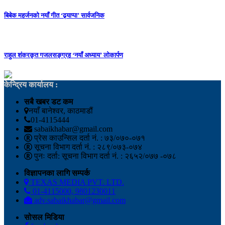
बिबेक महर्जनको नयाँ गीत ‘ढ्याप्पा’ सार्वजनिक
राहुल शंकरकृत गजलसङ्ग्रह ‘नयाँ अध्याय’ लोकार्पण
केन्द्रिय कार्यालय :
सबै खबर डट कम
नयाँ बानेश्वर, काठमाडौं
01-4115444
sabaikhabar@gmail.com
प्रेस काउन्सिल दर्ता नं. : ७३/०७०-०७१
सूचना विभाग दर्ता नं. : २८९/०७३-०७४
पुनः दर्ता: सूचना विभाग दर्ता नं. : २६५२/०७७ -०७८
विज्ञापनका लागि सम्पर्क
TEXAS MEDIA PVT. LTD.
01-4115000, 9801230011
adv.sabaikhabar@gmail.com
सोसल मिडिया