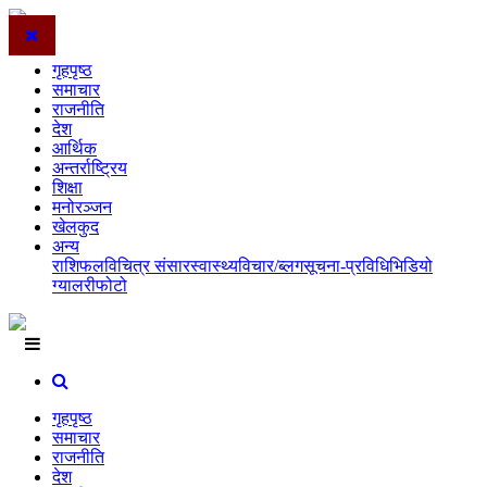
गृहपृष्ठ
समाचार
राजनीति
देश
आर्थिक
अन्तर्राष्ट्रिय
शिक्षा
मनोरञ्जन
खेलकुद
अन्य
राशिफल
विचित्र संसार
स्वास्थ्य
विचार/ब्लग
सूचना-प्रविधि
भिडियो
ग्यालरी
फोटो
गृहपृष्ठ
समाचार
राजनीति
देश