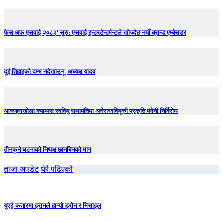
फेस अफ एसवाई २०८२’ सुरु: एसवाई इन्टरटेन्टमेन्टले खोज्दैछ नयाँ ब्रान्ड एम्बेसडर
दुई तिहाइको दम्भ नदेखाउनू- अध्यक्ष यादव
आरूङ्गखोला क्याम्पस स्ववियु सभापतिमा अनेरास्ववियूकी प्रकृति पंगेनी निर्विरोध
तीनकुने घटनाकाे निष्पक्ष छानबिनकाे माग
ताजा अपडेट
धेरै पढिएको
युएई-कतारमा इरानले हान्यो ड्रोन र मिसाइल