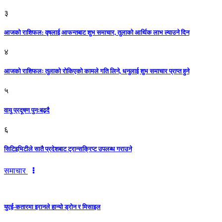
३
आजकाे राशिफल: वृषलाई आफन्तबाट शुभ समाचार, तुलाकाे आर्थिक लाभ ल्याउने दिन
४
आजको राशिफलः तुलाकाे रोकिएको कामले गति लिने, धनुलाई शुभ समाचार प्राप्त हुने
५
वायु प्रदूषण पुनःबढ्दै
६
सिटिइभिटीले सातै प्रदेशबाट ट्रान्सक्रिप्ट उपलब्ध गराउने
समाचार
युएई-कतारमा इरानले हान्यो ड्रोन र मिसाइल