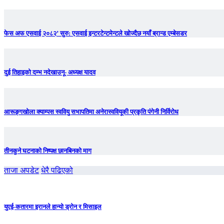
फेस अफ एसवाई २०८२’ सुरु: एसवाई इन्टरटेन्टमेन्टले खोज्दैछ नयाँ ब्रान्ड एम्बेसडर
दुई तिहाइको दम्भ नदेखाउनू- अध्यक्ष यादव
आरूङ्गखोला क्याम्पस स्ववियु सभापतिमा अनेरास्ववियूकी प्रकृति पंगेनी निर्विरोध
तीनकुने घटनाकाे निष्पक्ष छानबिनकाे माग
ताजा अपडेट
धेरै पढिएको
युएई-कतारमा इरानले हान्यो ड्रोन र मिसाइल