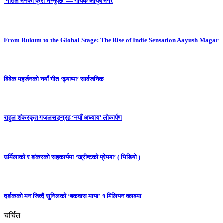
‘गीतले मनको कुरा भन्नुपर्छ’ — गायक आयुष मगर
From Rukum to the Global Stage: The Rise of Indie Sensation Aayush Magar
बिबेक महर्जनको नयाँ गीत ‘ढ्याप्पा’ सार्वजनिक
राहुल शंकरकृत गजलसङ्ग्रह ‘नयाँ अध्याय’ लोकार्पण
उर्मिलाको र शंकरको सहकार्यमा ‘ख्रीष्टको प्रेममा’ ( भिडियो )
दर्शकको मन जित्दै सुनिलको ‘बकवास माया’ १ मिलियन क्लबमा
चर्चित