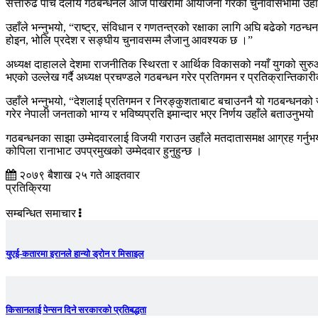
सत्तारुढ पाँच दलीय गठबन्धनले आज पोखरामा आयोजना गरेको चुनावीसभामा उहाँले
उहाँले भन्नुभयो, “राष्ट्र, संविधान र गणतन्त्रको रक्षाका लागि अघि बढेको गठन्
होइन, भोलि प्रदेश र सङ्घीय चुनावसम्म लैजानु आवश्यक छ ।”
अध्यक्ष दाहालले देशमा राजनीतिक स्थिरता र आर्थिक विकासको नयाँ युगको सुरु
भएको उल्लेख गर्दै अध्यक्ष प्रचण्डले गठबन्धन गरेर प्रतिगमन र प्रतिक्रान्तिकारीक
उहाँले भन्नुभयो, “देशलाई प्रतिगमन र निरङ्कुशताबाट बचाउननै यो गठबन्धनक
गरेर नेपाली जनताको भाग्य र भविष्यप्रति इमान्दार भएर निर्णय उहाँले बताउनुभयो
गठबन्धनका साझा उम्मेदवारलाई विजयी गराउन उहाँले मतदातासमक्ष आग्रह गर्नु
कोपिला रानाभाट उपप्रमुखको उम्मेदवार हुनुहुन्छ ।
२०७९ बैशाख २५ गते आइतवार
प्रतिक्रिया
सम्बन्धित समाचार
युएई-कतारमा इरानले हान्यो ड्रोन र मिसाइल
किसानलाई पेन्सन दिने सरकारको प्रतिबद्धता