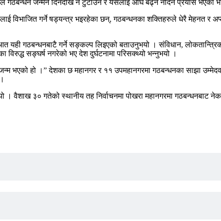
 गठबन्धन जन्मने दिनदेखि नै टुटाउने र यसलाई अघि बढ्न नदिने प्रयास भएका भन्
धनलाई विभाजित गर्ने षड्यन्त्र भइरहेका छन्, गठबन्धनका शक्तिहरुले धेरै मेहनत र 
आत यही गठबन्धनबाटै गर्ने सङ्कल्प लिइएको बताउनुभयो । संविधान, लोकतान्त्रि
ा विरुद्ध सङ्घर्ष नगरेको भए देश दुर्घटनामा परिसक्थ्यो भन्नुभयो ।
ो जन्म भएको हो ।” देशका छ महानगर र ११ उपमहानगरमा गठबन्धनका साझा उम्मेद
 ।
भयो । वैशाख ३० गतेको स्थानीय तह निर्वाचनमा पोखरा महानगरमा गठबन्धनबाट नेक