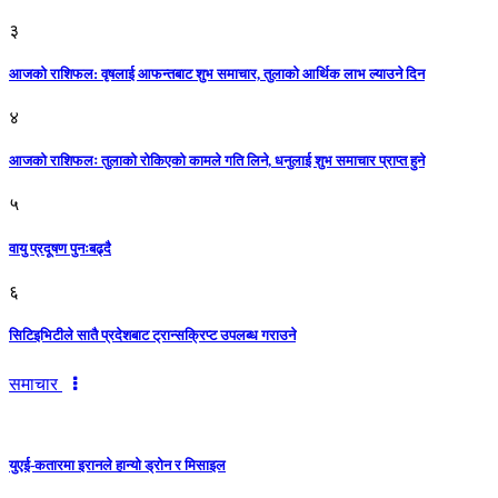
३
आजकाे राशिफल: वृषलाई आफन्तबाट शुभ समाचार, तुलाकाे आर्थिक लाभ ल्याउने दिन
४
आजको राशिफलः तुलाकाे रोकिएको कामले गति लिने, धनुलाई शुभ समाचार प्राप्त हुने
५
वायु प्रदूषण पुनःबढ्दै
६
सिटिइभिटीले सातै प्रदेशबाट ट्रान्सक्रिप्ट उपलब्ध गराउने
समाचार
युएई-कतारमा इरानले हान्यो ड्रोन र मिसाइल