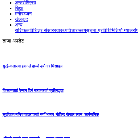
अन्तर्राष्ट्रिय
शिक्षा
मनोरञ्जन
खेलकुद
अन्य
राशिफल
विचित्र संसार
स्वास्थ्य
विचार/ब्लग
सूचना-प्रविधि
भिडियो ग्यालरी
ताजा अपडेट
युएई-कतारमा इरानले हान्यो ड्रोन र मिसाइल
किसानलाई पेन्सन दिने सरकारको प्रतिबद्धता
सुर्खेतका मनिष गहतराजको नयाँ भजन ‘गोविन्द गोपाल श्याम’ सार्वजनिक