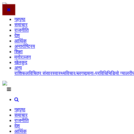
गृहपृष्ठ
समाचार
राजनीति
देश
आर्थिक
अन्तर्राष्ट्रिय
शिक्षा
मनोरञ्जन
खेलकुद
अन्य
राशिफल
विचित्र संसार
स्वास्थ्य
विचार/ब्लग
सूचना-प्रविधि
भिडियो ग्यालरी
गृहपृष्ठ
समाचार
राजनीति
देश
आर्थिक