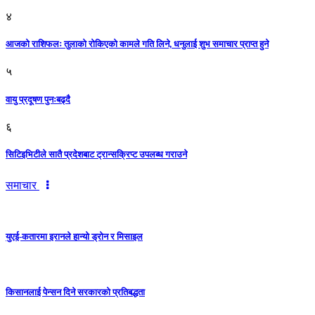
४
आजको राशिफलः तुलाकाे रोकिएको कामले गति लिने, धनुलाई शुभ समाचार प्राप्त हुने
५
वायु प्रदूषण पुनःबढ्दै
६
सिटिइभिटीले सातै प्रदेशबाट ट्रान्सक्रिप्ट उपलब्ध गराउने
समाचार
युएई-कतारमा इरानले हान्यो ड्रोन र मिसाइल
किसानलाई पेन्सन दिने सरकारको प्रतिबद्धता