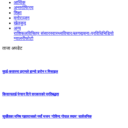
आर्थिक
अन्तर्राष्ट्रिय
शिक्षा
मनोरञ्जन
खेलकुद
अन्य
राशिफल
विचित्र संसार
स्वास्थ्य
विचार/ब्लग
सूचना-प्रविधि
भिडियो
ग्यालरी
फोटो
ताजा अपडेट
युएई-कतारमा इरानले हान्यो ड्रोन र मिसाइल
किसानलाई पेन्सन दिने सरकारको प्रतिबद्धता
सुर्खेतका मनिष गहतराजको नयाँ भजन ‘गोविन्द गोपाल श्याम’ सार्वजनिक