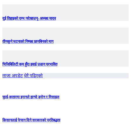
दुई तिहाइको दम्भ नदेखाउनू- अध्यक्ष यादव
तीनकुने घटनाकाे निष्पक्ष छानबिनकाे माग
भिजिबिलिटी कम हुँदा हवाई उडान प्रभावित
ताजा अपडेट
धेरै पढिएको
युएई-कतारमा इरानले हान्यो ड्रोन र मिसाइल
किसानलाई पेन्सन दिने सरकारको प्रतिबद्धता