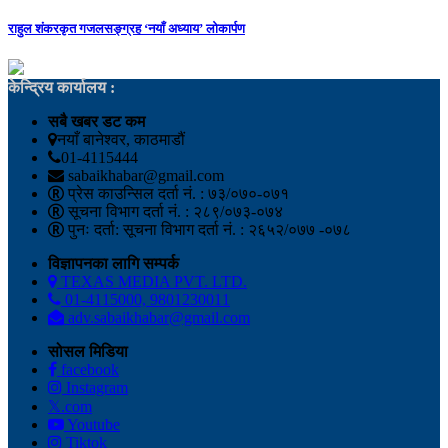
राहुल शंकरकृत गजलसङ्ग्रह ‘नयाँ अध्याय’ लोकार्पण
केन्द्रिय कार्यालय :
सबै खबर डट कम
नयाँ बानेश्वर, काठमाडौं
01-4115444
sabaikhabar@gmail.com
प्रेस काउन्सिल दर्ता नं. : ७३/०७०-०७१
सूचना विभाग दर्ता नं. : २८९/०७३-०७४
पुनः दर्ता: सूचना विभाग दर्ता नं. : २६५२/०७७ -०७८
विज्ञापनका लागि सम्पर्क
TEXAS MEDIA PVT. LTD.
01-4115000, 9801230011
adv.sabaikhabar@gmail.com
सोसल मिडिया
facebook
Instagram
𝕏.com
Youtube
Tiktok