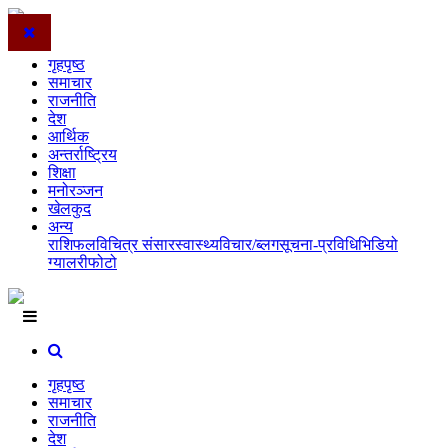
गृहपृष्ठ
समाचार
राजनीति
देश
आर्थिक
अन्तर्राष्ट्रिय
शिक्षा
मनोरञ्जन
खेलकुद
अन्य
राशिफल
विचित्र संसार
स्वास्थ्य
विचार/ब्लग
सूचना-प्रविधि
भिडियो
ग्यालरी
फोटो
गृहपृष्ठ
समाचार
राजनीति
देश