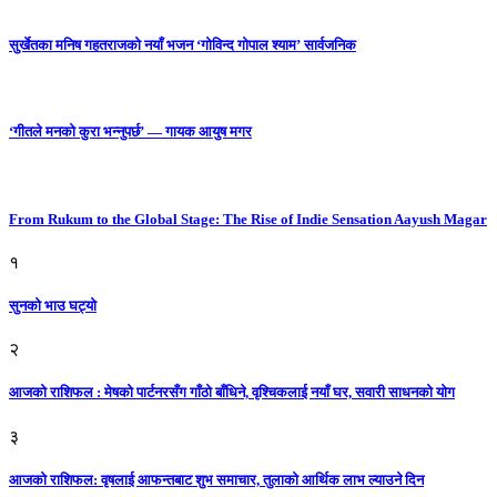
सुर्खेतका मनिष गहतराजको नयाँ भजन ‘गोविन्द गोपाल श्याम’ सार्वजनिक
‘गीतले मनको कुरा भन्नुपर्छ’ — गायक आयुष मगर
From Rukum to the Global Stage: The Rise of Indie Sensation Aayush Magar
१
सुनको भाउ घट्याे
२
आजको राशिफल : मेषको पार्टनरसँग गाँठो बाँधिने, वृश्चिकलाई नयाँ घर, सवारी साधनकाे याेग
३
आजकाे राशिफल: वृषलाई आफन्तबाट शुभ समाचार, तुलाकाे आर्थिक लाभ ल्याउने दिन