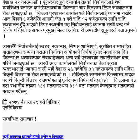
बैशाख २९ काठमाडौँ । शुक्रबार हुने स्थानीय तहको निर्वाचनलाई थप
व्यवस्थित बनाउन काभ्रेपलाञ्चोक जिल्लामा चार दिनसम्म टिपर सञ्चालनमा
रोक लगाइएको छ ।जिल्ला प्रशासन कार्यालयले निर्वाचनलाई ध्यानमा राखेर
आज बिहान ६ बजेदेखि आगामी जेठ १ गते राति १२ बजेसम्मका लागि राति
सञ्चालन हुँदै आएको टिपर स्थानीय तह निर्वाचनलाई ध्यानमा राखी बन्द गर्ने
निर्णय गरिएको सहायक प्रमुख जिल्ला अधिकारी अमरदीप सुनुवारले बताउनुभयो
।
त्यससँगै निर्वाचर्नलाई स्वच्छ, स्वतन्त्र, निष्पक्ष शान्तिपूर्ण, सुरक्षित र भयरहित
बातावरणमा सम्पन्न गराउन निर्वाचन आयोगको निर्णयानुसार मतदानका दिन
जिल्लाभर अत्यावश्यक सेवाबाहेकका अन्य सबै प्रकारका सवारीसाधन बन्द
गरिने जनाइएको छ ।त्यस्तै उक्त कार्यालयले निर्वाचनका बेला सुरक्षा
व्यवस्थालाई ध्यानमा राखी यही वैशाख २६ गतेदेखि ३१ गतेसम्मका लागि मदिरा
बिक्री वितरणमा रोक लगाइसकेको छ । तोकिएको समयसम्म जिल्लाभर मादक
पदार्थ बिक्री वितरण र उपभोगलाई पूर्णरूपमा निषेध गरिएको हो । जिल्लामा १३
वटा स्थानीय तहका १८९ मतदानस्थल ३८१ वटा मतदान केन्द्रबाट मतदाताले
मतदान गर्दैछन् ।
२०७९ बैशाख २९ गते बिहिवार
प्रतिक्रिया
सम्बन्धित समाचार
युएई-कतारमा इरानले हान्यो ड्रोन र मिसाइल