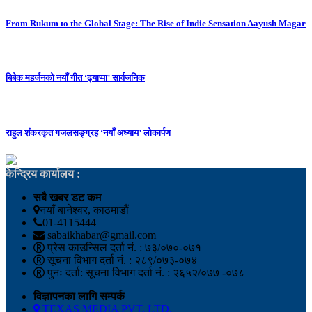
From Rukum to the Global Stage: The Rise of Indie Sensation Aayush Magar
बिबेक महर्जनको नयाँ गीत ‘ढ्याप्पा’ सार्वजनिक
राहुल शंकरकृत गजलसङ्ग्रह ‘नयाँ अध्याय’ लोकार्पण
केन्द्रिय कार्यालय :
सबै खबर डट कम
नयाँ बानेश्वर, काठमाडौं
01-4115444
sabaikhabar@gmail.com
प्रेस काउन्सिल दर्ता नं. : ७३/०७०-०७१
सूचना विभाग दर्ता नं. : २८९/०७३-०७४
पुनः दर्ता: सूचना विभाग दर्ता नं. : २६५२/०७७ -०७८
विज्ञापनका लागि सम्पर्क
TEXAS MEDIA PVT. LTD.