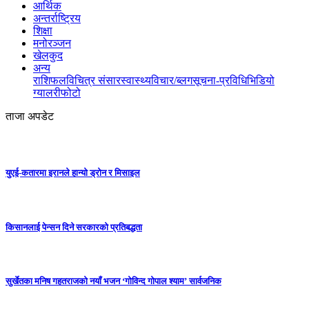
आर्थिक
अन्तर्राष्ट्रिय
शिक्षा
मनोरञ्जन
खेलकुद
अन्य
राशिफल
विचित्र संसार
स्वास्थ्य
विचार/ब्लग
सूचना-प्रविधि
भिडियो
ग्यालरी
फोटो
ताजा अपडेट
युएई-कतारमा इरानले हान्यो ड्रोन र मिसाइल
किसानलाई पेन्सन दिने सरकारको प्रतिबद्धता
सुर्खेतका मनिष गहतराजको नयाँ भजन ‘गोविन्द गोपाल श्याम’ सार्वजनिक