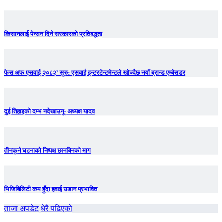
किसानलाई पेन्सन दिने सरकारको प्रतिबद्धता
फेस अफ एसवाई २०८२’ सुरु: एसवाई इन्टरटेन्टमेन्टले खोज्दैछ नयाँ ब्रान्ड एम्बेसडर
दुई तिहाइको दम्भ नदेखाउनू- अध्यक्ष यादव
तीनकुने घटनाकाे निष्पक्ष छानबिनकाे माग
भिजिबिलिटी कम हुँदा हवाई उडान प्रभावित
ताजा अपडेट
धेरै पढिएको