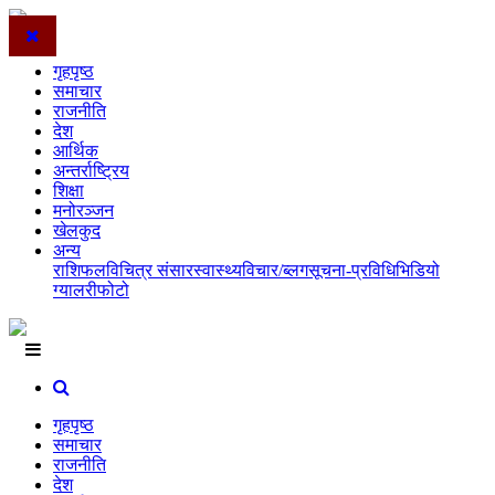
गृहपृष्ठ
समाचार
राजनीति
देश
आर्थिक
अन्तर्राष्ट्रिय
शिक्षा
मनोरञ्जन
खेलकुद
अन्य
राशिफल
विचित्र संसार
स्वास्थ्य
विचार/ब्लग
सूचना-प्रविधि
भिडियो
ग्यालरी
फोटो
गृहपृष्ठ
समाचार
राजनीति
देश