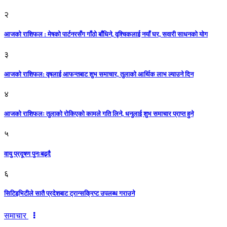
२
आजको राशिफल : मेषको पार्टनरसँग गाँठो बाँधिने, वृश्चिकलाई नयाँ घर, सवारी साधनकाे याेग
३
आजकाे राशिफल: वृषलाई आफन्तबाट शुभ समाचार, तुलाकाे आर्थिक लाभ ल्याउने दिन
४
आजको राशिफलः तुलाकाे रोकिएको कामले गति लिने, धनुलाई शुभ समाचार प्राप्त हुने
५
वायु प्रदूषण पुनःबढ्दै
६
सिटिइभिटीले सातै प्रदेशबाट ट्रान्सक्रिप्ट उपलब्ध गराउने
समाचार