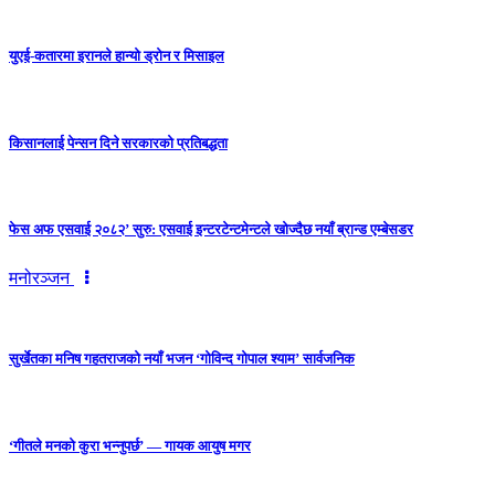
युएई-कतारमा इरानले हान्यो ड्रोन र मिसाइल
किसानलाई पेन्सन दिने सरकारको प्रतिबद्धता
फेस अफ एसवाई २०८२’ सुरु: एसवाई इन्टरटेन्टमेन्टले खोज्दैछ नयाँ ब्रान्ड एम्बेसडर
मनोरञ्जन
सुर्खेतका मनिष गहतराजको नयाँ भजन ‘गोविन्द गोपाल श्याम’ सार्वजनिक
‘गीतले मनको कुरा भन्नुपर्छ’ — गायक आयुष मगर