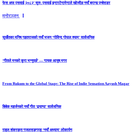
फेस अफ एसवाई २०८२’ सुरु: एसवाई इन्टरटेन्टमेन्टले खोज्दैछ नयाँ ब्रान्ड एम्बेसडर
मनोरञ्जन
सुर्खेतका मनिष गहतराजको नयाँ भजन ‘गोविन्द गोपाल श्याम’ सार्वजनिक
‘गीतले मनको कुरा भन्नुपर्छ’ — गायक आयुष मगर
From Rukum to the Global Stage: The Rise of Indie Sensation Aayush Magar
बिबेक महर्जनको नयाँ गीत ‘ढ्याप्पा’ सार्वजनिक
राहुल शंकरकृत गजलसङ्ग्रह ‘नयाँ अध्याय’ लोकार्पण