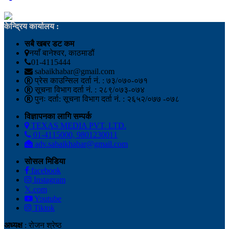
केन्द्रिय कार्यालय :
सबै खबर डट कम
नयाँ बानेश्वर, काठमाडौं
01-4115444
sabaikhabar@gmail.com
प्रेस काउन्सिल दर्ता नं. : ७३/०७०-०७१
सूचना विभाग दर्ता नं. : २८९/०७३-०७४
पुनः दर्ता: सूचना विभाग दर्ता नं. : २६५२/०७७ -०७८
विज्ञापनका लागि सम्पर्क
TEXAS MEDIA PVT. LTD.
01-4115000, 9801230011
adv.sabaikhabar@gmail.com
सोसल मिडिया
facebook
Instagram
𝕏.com
Youtube
Tiktok
अध्यक्ष
: रोजन श्रेष्ठ