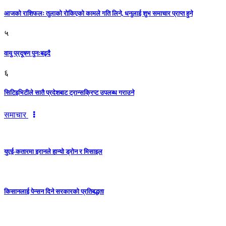
आजको राशिफलः तुलाकाे रोकिएको कामले गति लिने, धनुलाई शुभ समाचार प्राप्त हुने
५
वायु प्रदूषण पुनःबढ्दै
६
सिटिइभिटीले सातै प्रदेशबाट ट्रान्सक्रिप्ट उपलब्ध गराउने
समाचार
युएई-कतारमा इरानले हान्यो ड्रोन र मिसाइल
किसानलाई पेन्सन दिने सरकारको प्रतिबद्धता