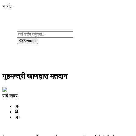
चर्चित
Search
गृहमन्त्री खाणद्वारा मतदान
सबै खबर
अ-
अ
अ+