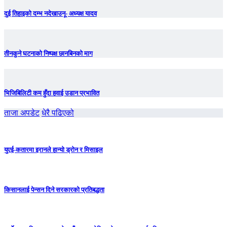
दुई तिहाइको दम्भ नदेखाउनू- अध्यक्ष यादव
तीनकुने घटनाकाे निष्पक्ष छानबिनकाे माग
भिजिबिलिटी कम हुँदा हवाई उडान प्रभावित
ताजा अपडेट
धेरै पढिएको
युएई-कतारमा इरानले हान्यो ड्रोन र मिसाइल
किसानलाई पेन्सन दिने सरकारको प्रतिबद्धता