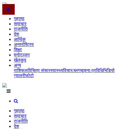
गृहपृष्ठ
समाचार
राजनीति
देश
आर्थिक
अन्तर्राष्ट्रिय
शिक्षा
मनोरञ्जन
खेलकुद
अन्य
राशिफल
विचित्र संसार
स्वास्थ्य
विचार/ब्लग
सूचना-प्रविधि
भिडियो
ग्यालरी
फोटो
गृहपृष्ठ
समाचार
राजनीति
देश