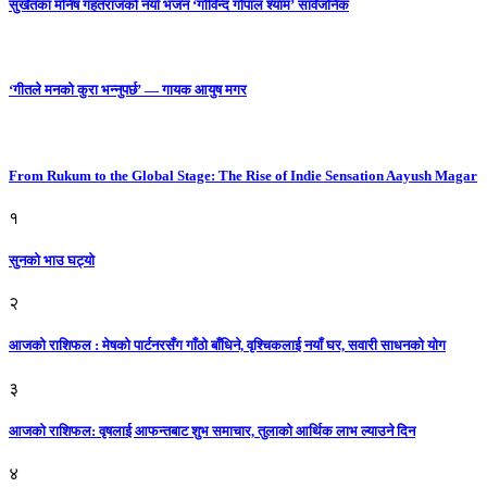
सुर्खेतका मनिष गहतराजको नयाँ भजन ‘गोविन्द गोपाल श्याम’ सार्वजनिक
‘गीतले मनको कुरा भन्नुपर्छ’ — गायक आयुष मगर
From Rukum to the Global Stage: The Rise of Indie Sensation Aayush Magar
१
सुनको भाउ घट्याे
२
आजको राशिफल : मेषको पार्टनरसँग गाँठो बाँधिने, वृश्चिकलाई नयाँ घर, सवारी साधनकाे याेग
३
आजकाे राशिफल: वृषलाई आफन्तबाट शुभ समाचार, तुलाकाे आर्थिक लाभ ल्याउने दिन
४