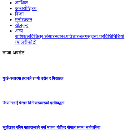
आर्थिक
अन्तर्राष्ट्रिय
शिक्षा
मनोरञ्जन
खेलकुद
अन्य
राशिफल
विचित्र संसार
स्वास्थ्य
विचार/ब्लग
सूचना-प्रविधि
भिडियो
ग्यालरी
फोटो
ताजा अपडेट
युएई-कतारमा इरानले हान्यो ड्रोन र मिसाइल
किसानलाई पेन्सन दिने सरकारको प्रतिबद्धता
सुर्खेतका मनिष गहतराजको नयाँ भजन ‘गोविन्द गोपाल श्याम’ सार्वजनिक