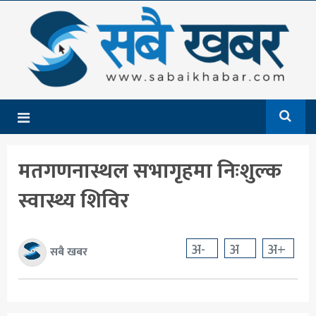
गृहपृष्ठ
समाचार
राजनीति
देश
मतगणनास्थल सभागृहमा निःशुल्क
आर्थिक
स्वास्थ्य शिविर
अन्तर्राष्ट्रिय
शिक्षा
अ-
अ
अ+
सबै खबर
मनोरञ्जन
खेलकुद