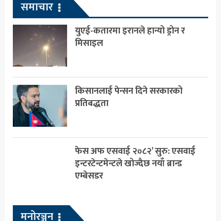
समाचार
युएई-कतारमा इरानले हान्यो ड्रोन र
मिसाइल
किसानलाई पेन्सन दिने सरकारको
प्रतिबद्धता
फेस अफ एसवाई २०८२’ सुरु: एसवाई
इन्टरटेन्टमेन्टले खोज्दैछ नयाँ ब्रान्ड
एम्बेसडर
मनोरञ्जन