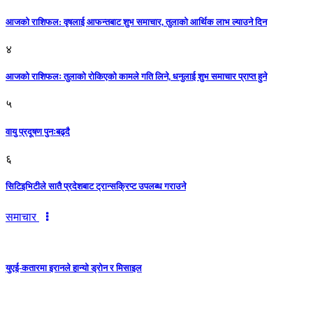
आजकाे राशिफल: वृषलाई आफन्तबाट शुभ समाचार, तुलाकाे आर्थिक लाभ ल्याउने दिन
४
आजको राशिफलः तुलाकाे रोकिएको कामले गति लिने, धनुलाई शुभ समाचार प्राप्त हुने
५
वायु प्रदूषण पुनःबढ्दै
६
सिटिइभिटीले सातै प्रदेशबाट ट्रान्सक्रिप्ट उपलब्ध गराउने
समाचार
युएई-कतारमा इरानले हान्यो ड्रोन र मिसाइल