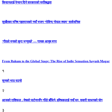
किसानलाई पेन्सन दिने सरकारको प्रतिबद्धता
सुर्खेतका मनिष गहतराजको नयाँ भजन ‘गोविन्द गोपाल श्याम’ सार्वजनिक
‘गीतले मनको कुरा भन्नुपर्छ’ — गायक आयुष मगर
From Rukum to the Global Stage: The Rise of Indie Sensation Aayush Magar
१
सुनको भाउ घट्याे
२
आजको राशिफल : मेषको पार्टनरसँग गाँठो बाँधिने, वृश्चिकलाई नयाँ घर, सवारी साधनकाे याेग
३