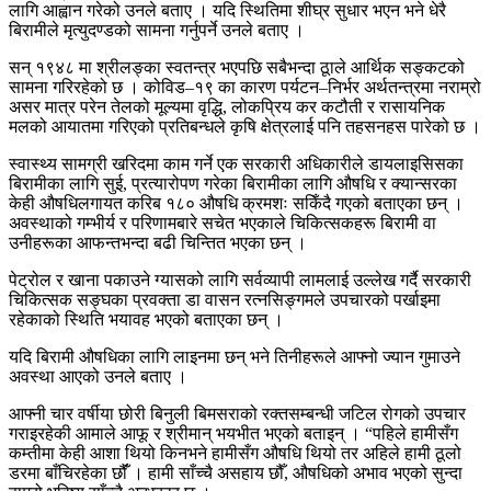
लागि आह्वान गरेको उनले बताए । यदि स्थितिमा शीघ्र सुधार भएन भने धेरै
बिरामीले मृत्युदण्डको सामना गर्नुपर्ने उनले बताए ।
सन् १९४८ मा श्रीलङ्का स्वतन्त्र भएपछि सबैभन्दा ठूाले आर्थिक सङ्कटको
सामना गरिरहेको छ । कोविड–१९ का कारण पर्यटन–निर्भर अर्थतन्त्रमा नराम्रो
असर मात्र परेन तेलको मूल्यमा वृद्धि, लोकप्रिय कर कटौती र रासायनिक
मलको आयातमा गरिएको प्रतिबन्धले कृषि क्षेत्रलाई पनि तहसनहस पारेको छ ।
स्वास्थ्य सामग्री खरिदमा काम गर्ने एक सरकारी अधिकारीले डायलाइसिसका
बिरामीका लागि सुई, प्रत्यारोपण गरेका बिरामीका लागि औषधि र क्यान्सरका
केही औषधिलगायत करिब १८० औषधि क्रमशः सकिँदै गएको बताएका छन् ।
अवस्थाको गम्भीर्य र परिणामबारे सचेत भएकाले चिकित्सकहरू बिरामी वा
उनीहरूका आफन्तभन्दा बढी चिन्तित भएका छन् ।
पेट्रोल र खाना पकाउने ग्यासको लागि सर्वव्यापी लामलाई उल्लेख गर्दै सरकारी
चिकित्सक सङ्घका प्रवक्ता डा वासन रत्नसिङ्गमले उपचारको पर्खाइमा
रहेकाको स्थिति भयावह भएको बताएका छन् ।
यदि बिरामी औषधिका लागि लाइनमा छन् भने तिनीहरूले आफ्नो ज्यान गुमाउने
अवस्था आएको उनले बताए ।
आफ्नी चार वर्षीया छोरी बिनुली बिमसराको रक्तसम्बन्धी जटिल रोगको उपचार
गराइरहेकी आमाले आफू र श्रीमान् भयभीत भएको बताइन् । “पहिले हामीसँग
कम्तीमा केही आशा थियो किनभने हामीसँग औषधि थियो तर अहिले हामी ठूलो
डरमा बाँचिरहेका छौंँ । हामी साँच्चै असहाय छौँ, औषधिको अभाव भएको सुन्दा