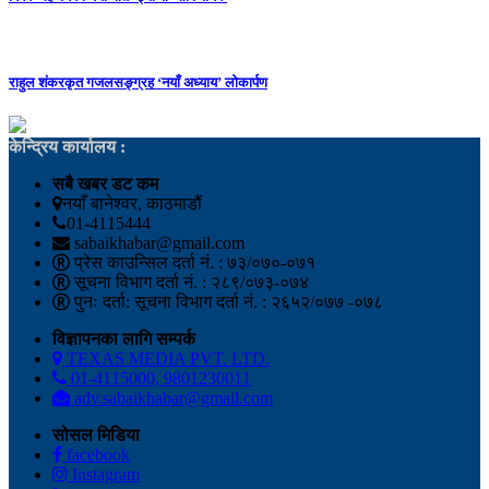
राहुल शंकरकृत गजलसङ्ग्रह ‘नयाँ अध्याय’ लोकार्पण
केन्द्रिय कार्यालय :
सबै खबर डट कम
नयाँ बानेश्वर, काठमाडौं
01-4115444
sabaikhabar@gmail.com
प्रेस काउन्सिल दर्ता नं. : ७३/०७०-०७१
सूचना विभाग दर्ता नं. : २८९/०७३-०७४
पुनः दर्ता: सूचना विभाग दर्ता नं. : २६५२/०७७ -०७८
विज्ञापनका लागि सम्पर्क
TEXAS MEDIA PVT. LTD.
01-4115000, 9801230011
adv.sabaikhabar@gmail.com
सोसल मिडिया
facebook
Instagram