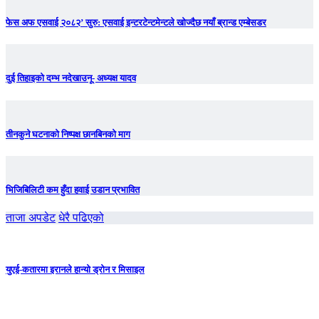
फेस अफ एसवाई २०८२’ सुरु: एसवाई इन्टरटेन्टमेन्टले खोज्दैछ नयाँ ब्रान्ड एम्बेसडर
दुई तिहाइको दम्भ नदेखाउनू- अध्यक्ष यादव
तीनकुने घटनाकाे निष्पक्ष छानबिनकाे माग
भिजिबिलिटी कम हुँदा हवाई उडान प्रभावित
ताजा अपडेट
धेरै पढिएको
युएई-कतारमा इरानले हान्यो ड्रोन र मिसाइल