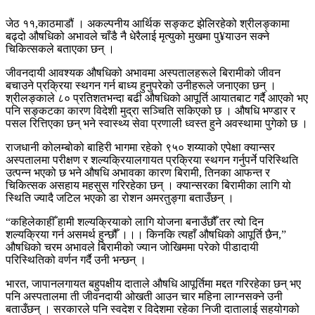
जेठ ११,काठमाडौं । अकल्पनीय आर्थिक सङ्कट झेलिरहेको श्रीलङ्कामा
बढ्दो औषधिको अभावले चाँडै नै धेरैलाई मृत्युको मुखमा पु¥याउन सक्ने
चिकित्सकले बताएका छन् ।
जीवनदायी आवश्यक औषधिको अभावमा अस्पतालहरूले बिरामीको जीवन
बचाउने प्रक्रिया स्थगन गर्न बाध्य हुनुपरेको उनीहरूले जनाएका छन् ।
श्रीलङ्काले ८० प्रतिशतभन्दा बढी औषधिको आपूर्ति आयातबाट गर्दै आएको भए
पनि सङ्कटका कारण विदेशी मुद्रा सञ्चिति सकिएको छ । औषधि भण्डार र
पसल रित्तिएका छन् भने स्वास्थ्य सेवा प्रणाली ध्वस्त हुने अवस्थामा पुगेको छ ।
राजधानी कोलम्बोको बाहिरी भागमा रहेको ९५० शय्याको एपेक्षा क्यान्सर
अस्पतालमा परीक्षण र शल्यक्रियालगायत प्रक्रिया स्थगन गर्नुपर्ने परिस्थिति
उत्पन्न भएको छ भने औषधि अभावका कारण बिरामी, तिनका आफन्त र
चिकित्सक असहाय महसुस गरिरहेका छन् । क्यान्सरका बिरामीका लागि यो
स्थिति ज्यादै जटिल भएको डा रोशन अमरतुङ्गा बताउँछन् ।
“कहिलेकाहीँ हामी शल्यक्रियाको लागि योजना बनाउँछौँ तर त्यो दिन
शल्यक्रिया गर्न असमर्थ हुन्छौँ ।।। किनकि त्यहाँ औषधिको आपूर्ति छैन,”
औषधिको चरम अभावले बिरामीको ज्यान जोखिममा परेको पीडादायी
परिस्थितिको वर्णन गर्दै उनी भन्छन् ।
भारत, जापानलगायत बहुपक्षीय दाताले औषधि आपूर्तिमा मद्दत गरिरहेका छन् भए
पनि अस्पतालमा ती जीवनदायी ओखती आउन चार महिना लाग्नसक्ने उनी
बताउँछन् । सरकारले पनि स्वदेश र विदेशमा रहेका निजी दातालाई सहयोगको