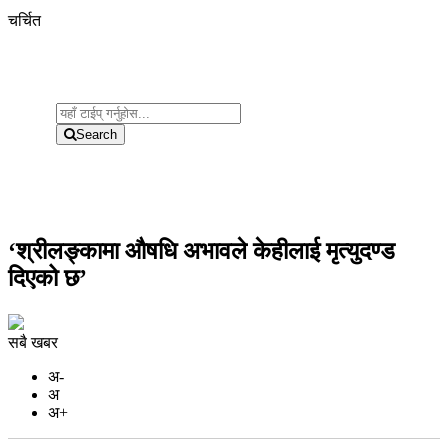
चर्चित
Search
‘श्रीलङ्कामा औषधि अभावले केहीलाई मृत्युदण्ड
दिएको छ’
सबै खबर
अ-
अ
अ+