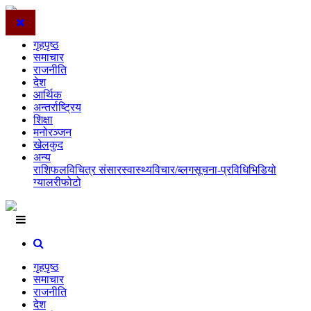
गृहपृष्ठ
समाचार
राजनीति
देश
आर्थिक
अन्तर्राष्ट्रिय
शिक्षा
मनोरञ्जन
खेलकुद
अन्य
राशिफल
विचित्र संसार
स्वास्थ्य
विचार/ब्लग
सूचना-प्रविधि
भिडियो
ग्यालरी
फोटो
गृहपृष्ठ
समाचार
राजनीति
देश