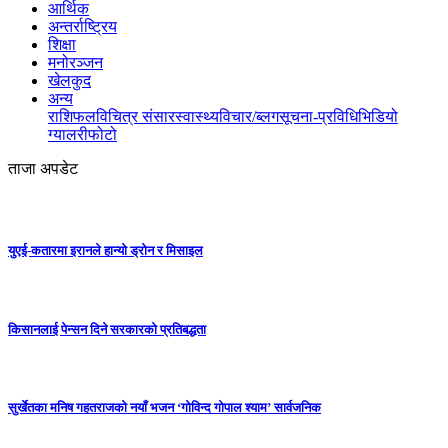
आर्थिक
अन्तर्राष्ट्रिय
शिक्षा
मनोरञ्जन
खेलकुद
अन्य
राशिफल
विचित्र संसार
स्वास्थ्य
विचार/ब्लग
सूचना-प्रविधि
भिडियो
ग्यालरी
फोटो
ताजा अपडेट
युएई-कतारमा इरानले हान्यो ड्रोन र मिसाइल
किसानलाई पेन्सन दिने सरकारको प्रतिबद्धता
सुर्खेतका मनिष गहतराजको नयाँ भजन ‘गोविन्द गोपाल श्याम’ सार्वजनिक