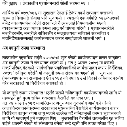
गरी बुझाए । तत्कालीन प्रधानमन्त्री ओली सहमत भए ।
आर्थिक वर्ष ०७५/०७६ मा सुशासन ऐनलाई टेकेर कार्य सम्पादन करारको
सुरुवात निजामति सेवामा पनि सुरु भयो । त्यसको एक बर्षपछि ०७६/०७७को
बजेट वक्तव्यमार्फत ओली सरकारले नै त्यसलाई नियमावलीमा भएको
व्यवस्थाभन्दा अझ व्यापक रुपमा लागू गर्ने घोषणा गरियो । प्रधानमन्त्रीले
मन्त्रीहरुसँग, मन्त्रीले सचिवसँग र मन्त्रालयका सचिवले सहसचिव र
महानिर्देशकसम्मलाई कार्यसम्पादन करार सम्झौताको थालनी भयो ।
अब कानुनी रुपमा संस्थागत
तत्कालीन गृहसचिव राईले ०७५/०७६ सुरु गरेको कार्यसम्पादन करार सम्झौता
अब कानुनी रुपमा नै संस्थागत भएको छ । गत ३ असार २०७९ मा बसेको
मन्त्रीपरिषद् बैठकले ‘सार्वजनिक पदाधिकारीको कार्यसम्पादन करार निर्देशिका,
२०७९’ स्वीकृत गरेसँगै यो कानुनी रुपमा संस्थागत भएको हो । सुशासन
(व्यवस्थापनतथा सञ्चालन) ऐन २०६४ को दफा ४५ ले दिएको अधिकार प्रयोग
गरेर सरकारले यो निर्देशिका बनाएको हो ।
यो कानुनी रुपमा संस्थागत भएसँगै यसले नजितामुखी कार्यसम्पादनको लागि यो
महत्वपूर्ण हुने मुख्य सचिव शंकरदास वैरागीले बताएका छन् ।
गत २४ साउन २०७९ माअख्तियार अनुसन्धान दुरुपयोग आयोगले गरेको
अन्तरक्रियाकार्यक्रममा सरकारका मुख्यसचिव वैरागीले कार्यसम्पादन करार
निर्देशिका कानुन रुपमा लागु भएको उल्लेख गर्दै नजितामुखी काम र सुशासनको
लागि यो महत्वपूर्ण हुने बताएका थिए । मुख्यसचिव वैरागीले तत्कालीन गृह सचिव
राईले थालनी गरेको यो संस्थागत बनेको भन्दै खुसी पनि व्यक्त गरेका थिए ।