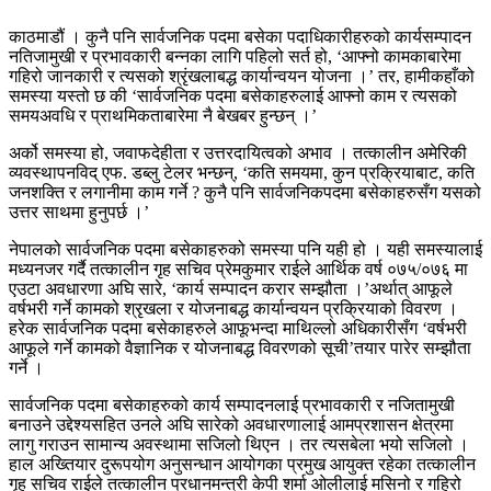
काठमाडौं । कुनै पनि सार्वजनिक पदमा बसेका पदाधिकारीहरुको कार्यसम्पादन
नतिजामुखी र प्रभावकारी बन्नका लागि पहिलो सर्त हो, ‘आफ्नो कामकाबारेमा
गहिरो जानकारी र त्यसको श्रृंखलाबद्ध कार्यान्वयन योजना ।’ तर, हामीकहाँको
समस्या यस्तो छ की ‘सार्वजनिक पदमा बसेकाहरुलाई आफ्नो काम र त्यसको
समयअवधि र प्राथमिकताबारेमा नै बेखबर हुन्छन् ।’
अर्को समस्या हो, जवाफदेहीता र उत्तरदायित्वको अभाव । तत्कालीन अमेरिकी
व्यवस्थापनविद् एफ. डब्लु टेलर भन्छन्, ‘कति समयमा, कुन प्रक्रियाबाट, कति
जनशक्ति र लगानीमा काम गर्ने ? कुनै पनि सार्वजनिकपदमा बसेकाहरुसँग यसको
उत्तर साथमा हुनुपर्छ ।’
नेपालको सार्वजनिक पदमा बसेकाहरुको समस्या पनि यही हो । यही समस्यालाई
मध्यनजर गर्दै तत्कालीन गृह सचिव प्रेमकुमार राईले आर्थिक वर्ष ०७५/०७६ मा
एउटा अवधारणा अघि सारे, ‘कार्य सम्पादन करार सम्झौता ।’अर्थात् आफूले
वर्षभरी गर्ने कामको श्रृखला र योजनाबद्ध कार्यान्वयन प्रक्रियाको विवरण ।
हरेक सार्वजनिक पदमा बसेकाहरुले आफूभन्दा माथिल्लो अधिकारीसँग ‘वर्षभरी
आफूले गर्ने कामको वैज्ञानिक र योजनाबद्ध विवरणको सूची’तयार पारेर सम्झौता
गर्ने ।
सार्वजनिक पदमा बसेकाहरुको कार्य सम्पादनलाई प्रभावकारी र नजितामुखी
बनाउने उद्देश्यसहित उनले अघि सारेको अवधारणालाई आमप्रशासन क्षेत्रमा
लागु गराउन सामान्य अवस्थामा सजिलो थिएन । तर त्यसबेला भयो सजिलो ।
हाल अख्तियार दुरूपयोग अनुसन्धान आयोगका प्रमुख आयुक्त रहेका तत्कालीन
गृह सचिव राईले तत्कालीन प्रधानमन्त्री केपी शर्मा ओलीलाई मसिनो र गहिरो