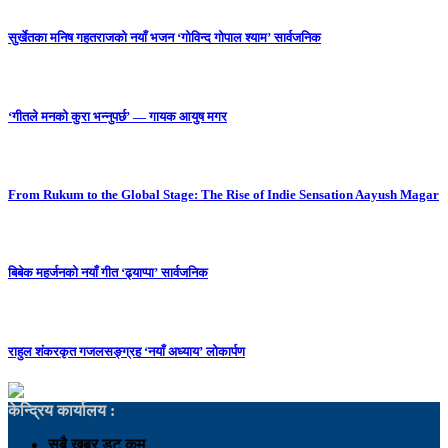
सुर्खेतका मनिष गहतराजको नयाँ भजन ‘गोविन्द गोपाल श्याम’ सार्वजनिक
‘गीतले मनको कुरा भन्नुपर्छ’ — गायक आयुष मगर
From Rukum to the Global Stage: The Rise of Indie Sensation Aayush Magar
बिबेक महर्जनको नयाँ गीत ‘ढ्याप्पा’ सार्वजनिक
राहुल शंकरकृत गजलसङ्ग्रह ‘नयाँ अध्याय’ लोकार्पण
केन्द्रिय कार्यालय :
सबै खबर डट कम