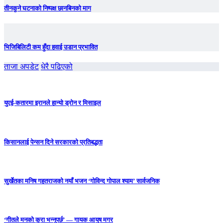
तीनकुने घटनाकाे निष्पक्ष छानबिनकाे माग
भिजिबिलिटी कम हुँदा हवाई उडान प्रभावित
ताजा अपडेट
धेरै पढिएको
युएई-कतारमा इरानले हान्यो ड्रोन र मिसाइल
किसानलाई पेन्सन दिने सरकारको प्रतिबद्धता
सुर्खेतका मनिष गहतराजको नयाँ भजन ‘गोविन्द गोपाल श्याम’ सार्वजनिक
‘गीतले मनको कुरा भन्नुपर्छ’ — गायक आयुष मगर