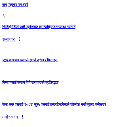
वायु प्रदूषण पुनःबढ्दै
६
सिटिइभिटीले सातै प्रदेशबाट ट्रान्सक्रिप्ट उपलब्ध गराउने
समाचार
युएई-कतारमा इरानले हान्यो ड्रोन र मिसाइल
किसानलाई पेन्सन दिने सरकारको प्रतिबद्धता
फेस अफ एसवाई २०८२’ सुरु: एसवाई इन्टरटेन्टमेन्टले खोज्दैछ नयाँ ब्रान्ड एम्बेसडर
मनोरञ्जन