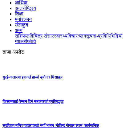
आर्थिक
अन्तर्राष्ट्रिय
शिक्षा
मनोरञ्जन
खेलकुद
अन्य
राशिफल
विचित्र संसार
स्वास्थ्य
विचार/ब्लग
सूचना-प्रविधि
भिडियो
ग्यालरी
फोटो
ताजा अपडेट
युएई-कतारमा इरानले हान्यो ड्रोन र मिसाइल
किसानलाई पेन्सन दिने सरकारको प्रतिबद्धता
सुर्खेतका मनिष गहतराजको नयाँ भजन ‘गोविन्द गोपाल श्याम’ सार्वजनिक