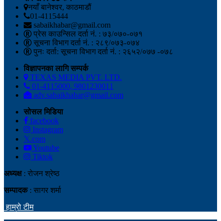
नयाँ बानेश्वर, काठमाडौं
01-4115444
sabaikhabar@gmail.com
प्रेस काउन्सिल दर्ता नं. : ७३/०७०-०७१
सूचना विभाग दर्ता नं. : २८९/०७३-०७४
पुनः दर्ता: सूचना विभाग दर्ता नं. : २६५२/०७७ -०७८
विज्ञापनका लागि सम्पर्क
TEXAS MEDIA PVT. LTD.
01-4115000, 9801230011
adv.sabaikhabar@gmail.com
सोसल मिडिया
facebook
Instagram
𝕏.com
Youtube
Tiktok
अध्यक्ष
: रोजन श्रेष्ठ
सम्पादक
: सागर शर्मा
हाम्रो टीम