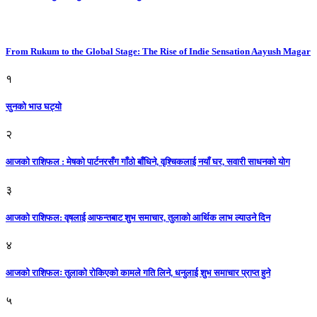
From Rukum to the Global Stage: The Rise of Indie Sensation Aayush Magar
१
सुनको भाउ घट्याे
२
आजको राशिफल : मेषको पार्टनरसँग गाँठो बाँधिने, वृश्चिकलाई नयाँ घर, सवारी साधनकाे याेग
३
आजकाे राशिफल: वृषलाई आफन्तबाट शुभ समाचार, तुलाकाे आर्थिक लाभ ल्याउने दिन
४
आजको राशिफलः तुलाकाे रोकिएको कामले गति लिने, धनुलाई शुभ समाचार प्राप्त हुने
५