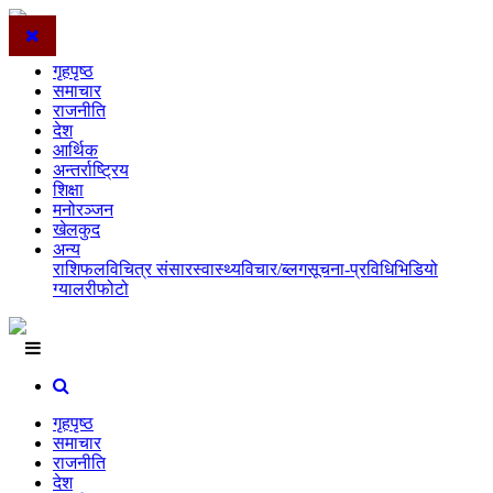
गृहपृष्ठ
समाचार
राजनीति
देश
आर्थिक
अन्तर्राष्ट्रिय
शिक्षा
मनोरञ्जन
खेलकुद
अन्य
राशिफल
विचित्र संसार
स्वास्थ्य
विचार/ब्लग
सूचना-प्रविधि
भिडियो
ग्यालरी
फोटो
गृहपृष्ठ
समाचार
राजनीति
देश