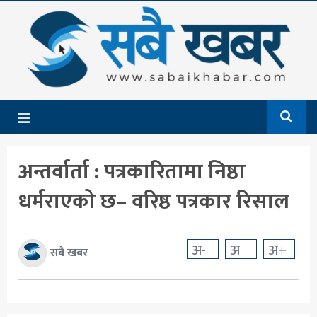
गृहपृष्ठ
समाचार
राजनीति
देश
अन्तर्वार्ता : पत्रकारितामा निष्ठा
आर्थिक
धर्मराएको छ– वरिष्ठ पत्रकार रिसाल
अन्तर्राष्ट्रिय
शिक्षा
अ-
अ
अ+
सबै खबर
मनोरञ्जन
खेलकुद