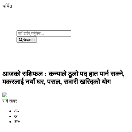
चर्चित
Search
आजको राशिफल : कन्याले ठूलो पद हात पार्न सक्ने,
मकरलाई नयाँ घर, पसल, सवारी खरिदको याेग
सबै खबर
अ-
अ
अ+