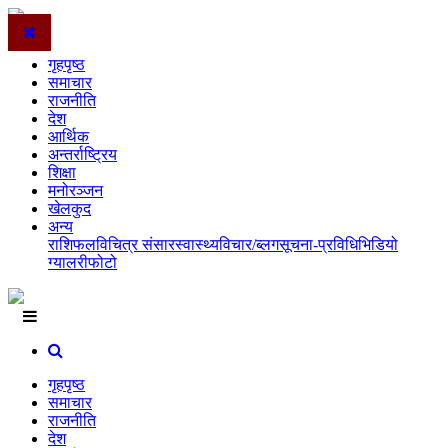
गृहपृष्ठ
समाचार
राजनीति
देश
आर्थिक
अन्तर्राष्ट्रिय
शिक्षा
मनोरञ्जन
खेलकुद
अन्य
राशिफल
विचित्र संसार
स्वास्थ्य
विचार/ब्लग
सूचना-प्रविधि
भिडियो
ग्यालरी
फोटो
गृहपृष्ठ
समाचार
राजनीति
देश