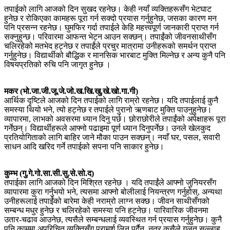
तपाईको लागि आजको दिन सुखद रहनेछ। केही नयाँ व्यक्तिहरूसँग भेटघाट
हुनेछ र रोकिएका कामहरू पूरा गर्न सक्दो प्रयास गर्नुहुनेछ, जसका कारण मन
पनि प्रसन्न रहनेछ। घुमफिर गर्दा तपाईले केहि महत्त्वपूर्ण जानकारी प्राप्त गर्न
सक्नुहुन्छ। परिवारमा आफन्त भेट्न आउन सक्छन्। तपाईंको जीवनसाथीसँग
चलिरहेको मतभेद हट्नेछ र तपाईंले प्रचुर मात्रामा उनीहरूको समर्थन प्राप्त
गर्नुहुनेछ। विद्यार्थीको बौद्धिक र मानसिक भारबाट मुक्ति मिल्नेछ र अन्य कुनै पनि
विषयप्रतिको रुचि पनि जागृत हुनेछ ।
मकर (भो.जा.जी.जू.जे.जो.ख.खि.खु.खे.खो.गा.गी)
आर्थिक दृष्टिले आजको दिन तपाईको लागि राम्रो रहनेछ। यदि तपाईलाई कुनै
समस्या थियो भने, त्यो हट्नेछ र तपाईले पुरानो ऋणबाट मुक्ति पाउनुहुनेछ।
व्यापारमा, लाभको अवसरमा ध्यान दिनु पर्छ। छोराछोरीले तपाईंको अपेक्षाहरू पूरा
गर्नेछन्। विद्यार्थीहरूले आफ्नो पढाइमा पूर्ण ध्यान दिनुपर्नेछ। उनले खेलकुद
प्रतियोगिताको लागि बाहिर जाने मौका पाउन सक्छन्। नयाँ घर, पसल, सवारी
साधन आदि खरिद गर्ने तपाईको सपना पनि साकार हुनेछ।
कुम्भ (गु.गे.गो.सा.सी.सु.से.सो.द)
तपाईका लागि आजको दिन मिश्रित रहनेछ । यदि तपाईंले आफ्नो जुनियरसँग
व्यापारमा कुरा गर्नुभयो भने, त्यसमा आफ्नो बोलीलाई नियन्त्रण गर्नुहोस्, अन्यथा
उनीहरूलाई तपाईंको बारेमा केही नराम्रो लाग्न सक्छ। जीवन साथीसँगको
सम्बन्ध मधुर हुनेछ र चलिरहेको समस्या पनि हट्नेछ। पारिवारिक जीवनमा
उतार-चढाव आउनेछ, त्यसैले सम्बन्धलाई व्यवस्थित गर्न प्रयास गर्नुहुनेछ। कुनै
पनि काममा अपरिचित व्यक्तिसँग परामर्श लिनु पर्दैन, नत्र कसैले गलत सल्लाह