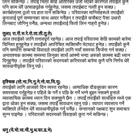
लिन सकिनेछ । तपाई भित्र केहि अतिरिक्त उर्जा भएको कारणले तपाईले कुनै
पनि काम धेरै उत्साहपूर्वक गर्नुहुनेछ, जसमा तपाईबाट गल्ती हुन सक्छ।
कार्यक्षेत्रमा ठूलो पद हात पार्न सकिनेछ । परिवारका मानिसहरूले तपाईंको
कुरालाई पूर्ण सम्मानका साथ आदर गर्नेछन् र तपाईंले कसैबाट पैसा उधारो
लिनबाट जोगिनु पर्नेछ, अन्यथा तपाईंलाई फिर्ता लिन गाह्रो हुनेछ।
तुला( रा.री.रु.रे.रो.ता.ती.तु.ते)
आज तपाईको लागि तनावपूर्ण रहनेछ। आज तपाई परिवारमा केहि कामको बारेमा
चिन्तित हुनुहुनेछ र तपाइँकाे अपरिचित व्यक्तिसँग भेटघाट हुनेछ। तपाइँको कुनै
पनि सम्पत्ति सम्बन्धी विवादले तपाइँको लागि नयाँ समस्या सिर्जना गर्न सक्छ।
अनावश्यक काममा समस्या लिनुका साथै आफ्नो भन्दा अरुको काममा बढी ध्यान
दिनुहुनेछ । तपाईंले परिवारको सदस्यको करियरको बारेमा कुनै पनि निर्णय धेरै
सावधानीपूर्वक लिनु पर्छ।
वृश्चिक (तो.ना.नि.नु.ने.नो.या.यि.यु)
तपाईको लागि आजको दिन व्यस्त रहनेछ। अत्याधिक दौडधुपका कारण
समस्यामा पर्नुहुनेछ र पहिले के गर्ने र पछि के गर्ने भन्ने बुझ्न नसक्ने हुनाले
व्यवसायिक काममा ध्यान दिन सक्नुहुने छैन । तपाइँ तपाइँको साथीहरु मध्ये एक
द्वारा धोका हुन सक्छ, जसमा तपाइँ सावधान रहनु पर्छ। व्यापार व्यवसाय गर्ने
व्यक्तिले लेनदेन धेरै सावधानीपूर्वक गर्नु पर्नेछ। सन्तानको पक्षबाट शुभ समाचार
सुन्न पाइनेछ । परिवारको सदस्यको विवाहकाे कुरा गर्न सकिन्छ।
धनु (ये.यो.भा.भी.भु.ध.फा.ढ.भे)