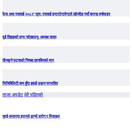
फेस अफ एसवाई २०८२’ सुरु: एसवाई इन्टरटेन्टमेन्टले खोज्दैछ नयाँ ब्रान्ड एम्बेसडर
दुई तिहाइको दम्भ नदेखाउनू- अध्यक्ष यादव
तीनकुने घटनाकाे निष्पक्ष छानबिनकाे माग
भिजिबिलिटी कम हुँदा हवाई उडान प्रभावित
ताजा अपडेट
धेरै पढिएको
युएई-कतारमा इरानले हान्यो ड्रोन र मिसाइल