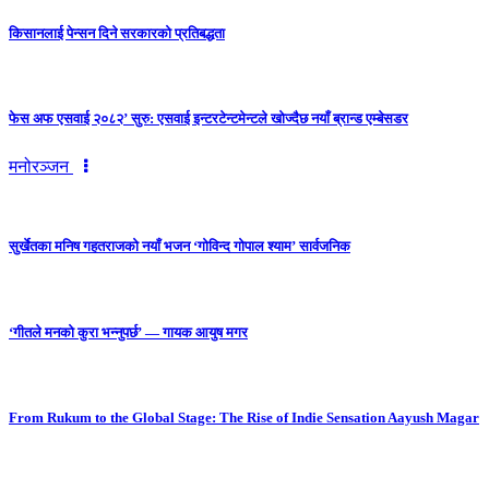
किसानलाई पेन्सन दिने सरकारको प्रतिबद्धता
फेस अफ एसवाई २०८२’ सुरु: एसवाई इन्टरटेन्टमेन्टले खोज्दैछ नयाँ ब्रान्ड एम्बेसडर
मनोरञ्जन
सुर्खेतका मनिष गहतराजको नयाँ भजन ‘गोविन्द गोपाल श्याम’ सार्वजनिक
‘गीतले मनको कुरा भन्नुपर्छ’ — गायक आयुष मगर
From Rukum to the Global Stage: The Rise of Indie Sensation Aayush Magar