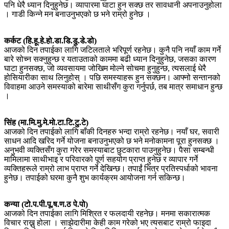
पनि धेरै ध्यान दिनुहुनेछ। व्यापारमा घाटा हुन सक्छ तर सावधानी अपनाउनुहोला
। गाडी किन्ने मन बनाउनुभएको छ भने राम्रो हुनेछ ।
कर्कट (हि.हू.हे.हो.डा.डि.डु.डे.डो)
आजको दिन तपाईका लागि जटिलताले भरिपूर्ण रहनेछ। कुनै पनि नयाँ काम गर्ने
बारे सोच्न सक्नुहुन्छ र यताउताको काममा बढी ध्यान दिनुहुनेछ, जसका कारण
घाटा हुनसक्छ, जो व्यवसायमा जोखिम मोल्ने सोचमा हुनुहुन्छ, त्यसलाई धेरै
होसियारीका साथ लिनुहोस् । पछि समस्याहरू हुन सक्छन। आफ्नो सन्तानको
विवाहमा आउने समस्याको बारेमा साथीसँग कुरा गर्नुपर्छ, तब मात्र समाधान हुन्छ
।
सिंह (मा.मि.मु.मे.मो.टा.टि.टु.टे)
आजको दिन तपाईको लागि बाँकी दिनहरु भन्दा राम्रो रहनेछ। नयाँ घर, सवारी
साधन आदि खरिद गर्ने योजना बनाउनुभएको छ भने मनोकामना पूरा हुनसक्छ ।
अनुभवी व्यक्तिसँग कुरा गरेर समस्याबाट छुटकारा पाउनुहुनेछ। पैसा सम्बन्धी
मामिलामा साथीभाइ र परिवारको पूर्ण सहयोग प्राप्त हुनेछ र व्यापार गर्ने
व्यक्तिहरूले राम्रो लाभ प्राप्त गर्ने देखिन्छ। तपाईं भित्र प्रतिस्पर्धाको भावना
हुनेछ। तपाईको घरमा कुनै शुभ कार्यक्रम आयोजना गर्न सकिन्छ।
कन्या (टो.प.पी.पू.ष.ण.ठ पे.पो)
आजको दिन तपाईका लागि मिश्रित र फलदायी रहनेछ। मनमा सकारात्मक
विचार राख्नु होला । साझेदारीमा केही काम गरेको भए त्यसबाट राम्रो फाइदा