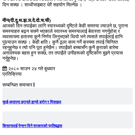
दिन सक्छ । साथीभाइबाट धेरै सहयोग मिल्नेछ ।
मीन(दी.दु.थ.झ.ञ.दे.दो.च.ची)
आजको दिन तपाईका लागि स्वास्थ्यको दृष्टिले केही समस्या ल्याउने छ, पुराना
समस्याहरु बढ्न सक्ने भएकाले स्वास्थ्य समस्यालाई बेवास्ता नगर्नुहोस् र
व्यवसायमा हतारमा कुनै निर्णय लिनुभएको थियो भने त्यसले तपाईलाई हानि
पु¥याउन सक्छ । केही क्षति। कुनै ठूला काम गर्ने क्रममा तपाई चिन्तित
रहनुहुनेछ र त्यो पनि पूरा हुनेछैन। तपाईंको बच्चासँग कुनै कुराको बारेमा
अनावश्यक बहस हुन सक्छ, तर तपाईंले उनीहरूको दृष्टिकोण बुझ्ने प्रयास
गर्नुहुनेछ।
२०८० साउन २४ गते बुधवार
प्रतिक्रिया
सम्बन्धित समाचार
युएई-कतारमा इरानले हान्यो ड्रोन र मिसाइल
किसानलाई पेन्सन दिने सरकारको प्रतिबद्धता