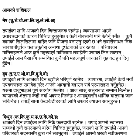
आजको राशिफल
मेष (चु.चे.चो.ला.लि.लु.ले.लो.अ)
तपाईका लागि आजको दिन चिन्ताजनक रहनेछ। व्यवसायमा आउने
उतारचढावको कारण चिन्तित हुनुहुनेछ र केही नोक्सानी पनि बेहोर्नु पर्नेछ । कुनै
कामको सिलसिलामा बाहिर जाने योजना बनाउनुभएको छ भने सवारीसाधन निकै
सावधानीपूर्वक चलाउनुहोस् अन्यथा दुर्घटनाको डर रहन्छ । परिवारका
मानिसहरूले आज कुनै महत्त्वपूर्ण मामिलामा तपाईंसँग परामर्श लिन सक्छन्।
तपाईंले आज पैसासँग सम्बन्धित कुनै पनि महत्त्वपूर्ण जानकारी चुहावट हुन दिनु
हुँदैन।
वृष (इ.उ.ए.ओ.वा.वि.वु.वे.वो)
तपाईको लागि आजको दिन खुशीले भरिपूर्ण रहनेछ। व्यापारमा, तपाईंले केही नयाँ
उपकरणहरू समावेश गरेर आफ्नो आम्दानी बढाउन सबै प्रयासहरू गर्नुहुनेछ।
यसमा दाजुभाइको पूर्ण सहयोग मिल्नेछ । आज सासु-ससुराबाट सम्मान मिल्नेछ।
व्यापारको क्षेत्रमा केही नयाँ अवसर मिल्नेछ र आमाबुवासँग धार्मिक यात्रामा जान
सकिनेछ। तपाईं साना केटाकेटीहरूको लागि उपहार ल्याउन सक्नुहुन्छ।
मिथुन (क.कि.कु.घ.ङ.छ.के.को.ह)
आजको दिन तपाईका लागि निकै फलदायी रहनेछ । तपाई आफ्नो स्वास्थ्य
सम्बन्धी कुनै समस्याको बारेमा चिन्तित हुनुहुनेछ, जसको लागि तपाईले आफ्नो
परिवारको सदस्यसँग कुरा गर्न सक्नुहुन्छ। तपाईले आफ्नो घरको नवीकरणमा