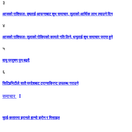
३
आजकाे राशिफल: वृषलाई आफन्तबाट शुभ समाचार, तुलाकाे आर्थिक लाभ ल्याउने दिन
४
आजको राशिफलः तुलाकाे रोकिएको कामले गति लिने, धनुलाई शुभ समाचार प्राप्त हुने
५
वायु प्रदूषण पुनःबढ्दै
६
सिटिइभिटीले सातै प्रदेशबाट ट्रान्सक्रिप्ट उपलब्ध गराउने
समाचार
युएई-कतारमा इरानले हान्यो ड्रोन र मिसाइल