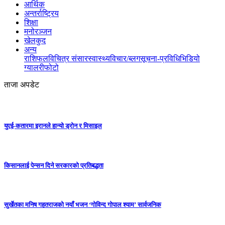
आर्थिक
अन्तर्राष्ट्रिय
शिक्षा
मनोरञ्जन
खेलकुद
अन्य
राशिफल
विचित्र संसार
स्वास्थ्य
विचार/ब्लग
सूचना-प्रविधि
भिडियो
ग्यालरी
फोटो
ताजा अपडेट
युएई-कतारमा इरानले हान्यो ड्रोन र मिसाइल
किसानलाई पेन्सन दिने सरकारको प्रतिबद्धता
सुर्खेतका मनिष गहतराजको नयाँ भजन ‘गोविन्द गोपाल श्याम’ सार्वजनिक