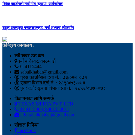
बिबेक महर्जनको नयाँ गीत ‘ढ्याप्पा’ सार्वजनिक
राहुल शंकरकृत गजलसङ्ग्रह ‘नयाँ अध्याय’ लोकार्पण
केन्द्रिय कार्यालय :
सबै खबर डट कम
नयाँ बानेश्वर, काठमाडौं
01-4115444
sabaikhabar@gmail.com
प्रेस काउन्सिल दर्ता नं. : ७३/०७०-०७१
सूचना विभाग दर्ता नं. : २८९/०७३-०७४
पुनः दर्ता: सूचना विभाग दर्ता नं. : २६५२/०७७ -०७८
विज्ञापनका लागि सम्पर्क
TEXAS MEDIA PVT. LTD.
01-4115000, 9801230011
adv.sabaikhabar@gmail.com
सोसल मिडिया
facebook