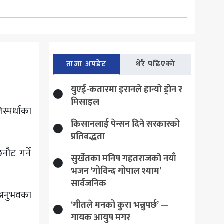
ताजा अपडेट
धेरै पढिएको
युएई-कतारमा इरानले हान्यो ड्रोन र
मिसाइल
स्पर्धाका
किसानलाई पेन्सन दिने सरकारको
प्रतिबद्धता
नौट गर्ने
सुर्खेतका मनिष गहतराजको नयाँ
भजन ‘गोविन्द गोपाल श्याम’
सार्वजनिक
र अनुभवका
‘गीतले मनको कुरा भन्नुपर्छ’ —
गायक आयुष मगर